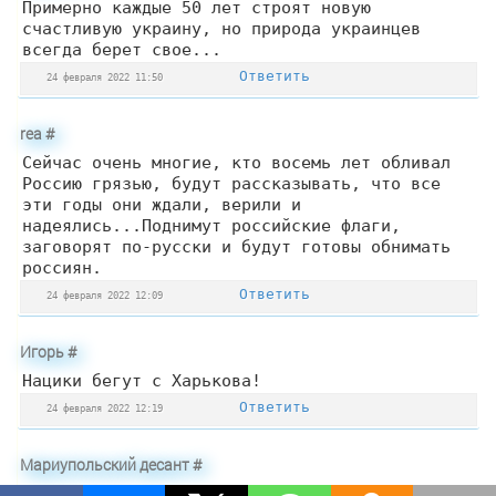
Примерно каждые 50 лет строят новую
счастливую украину, но природа украинцев
всегда берет свое...
Ответить
24 февраля 2022 11:50
rea
#
Сейчас очень многие, кто восемь лет обливал
Россию грязью, будут рассказывать, что все
эти годы они ждали, верили и
надеялись...Поднимут российские флаги,
заговорят по-русски и будут готовы обнимать
россиян.
Ответить
24 февраля 2022 12:09
Игорь
#
Нацики бегут с Харькова!
Ответить
24 февраля 2022 12:19
Мариупольский десант
#
Сегодня, через 8 лет буду в родном городе!