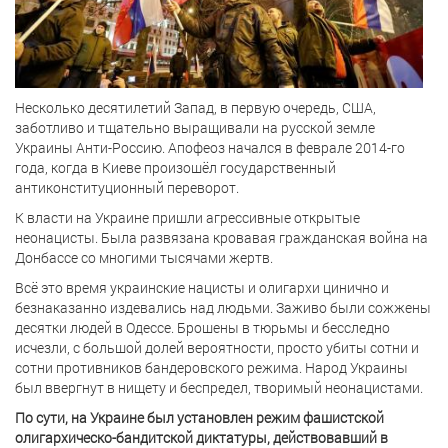
Несколько десятилетий Запад, в первую очередь, США,
заботливо и тщательно выращивали на русской земле
Украины Анти-Россию. Апофеоз начался в феврале 2014-го
года, когда в Киеве произошёл государственный
антиконституционный переворот.
К власти на Украине пришли агрессивные открытые
неонацисты. Была развязана кровавая гражданская война на
Донбассе со многими тысячами жертв.
Всё это время украинские нацисты и олигархи цинично и
безнаказанно издевались над людьми. Заживо были сожжены
десятки людей в Одессе. Брошены в тюрьмы и бесследно
исчезли, с большой долей вероятности, просто убиты сотни и
сотни противников бандеровского режима. Народ Украины
был ввергнут в нищету и беспредел, творимый неонацистами.
По сути, на Украине был установлен режим фашистской
олигархическо-бандитской диктатуры, действовавший в