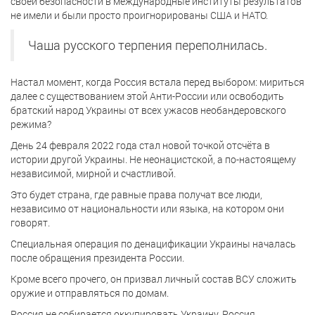
своей безопасности в международные институты результатов
не имели и были просто проигнорированы США и НАТО.
Чаша русского терпения переполнилась.
Настал момент, когда Россия встала перед выбором: мириться
далее с существованием этой Анти-России или освободить
братский народ Украины от всех ужасов необандеровского
режима?
День 24 февраля 2022 года стал новой точкой отсчёта в
истории другой Украины. Не неонацистской, а по-настоящему
независимой, мирной и счастливой.
Это будет страна, где равные права получат все люди,
независимо от национальности или языка, на котором они
говорят.
Специальная операция по денацификации Украины началась
после обращения президента России.
Кроме всего прочего, он призвал личный состав ВСУ сложить
оружие и отправляться по домам.
Россия не собирается оккупировать Украину. Россия