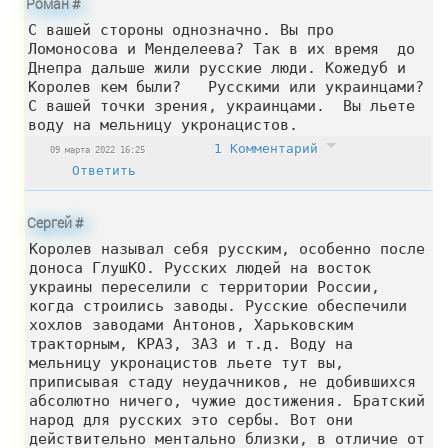
Роман
#
С вашей стороны однозначно. Вы про
Ломоносова и Менделеева? Так в их время до
Днепра дальше жили русские люди. Кожедуб и
Королев кем были? Русскими или украинцами?
С вашей точки зрения, украинцами. Вы льете
воду на мельницу укронацистов.
1 Комментарий
09 марта 2022 16:25
Ответить
Сергей
#
Королев называл себя русским, особенно после
доноса ГлушКО. Русских людей на восток
украины переселили с территории России,
когда строились заводы. Русские обеспечили
хохлов заводами Антонов, Харьковским
тракторным, КРАЗ, ЗАЗ и т.д. Воду на
мельницу укронацистов льете тут вы,
приписывая стаду неудачников, не добившихся
абсолютно ничего, чужие достижения. Братский
народ для русских это сербы. Вот они
действительно ментально близки, в отличие от