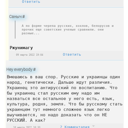
Ответить
Саныч
#
А по форме черепа русских, хохлов, белорусов и
прочих еще советские ученые сравнили. они
разные...
Ржунимагу
Ответить
09 марта 2022 19:04
Hey everybody
#
Вмешаюсь в ваш спор. Русские и украинцы один
народ, генетически. Дальше идут различия.
Украинец это антирусский по воспитанию. Что
бы украинец стал русским ему надо им
назваться все остальное у него есть, язык,
культура, родня, земля. Что бы русскому стать
украинцем тут немного сложнее язык легко
выучивается, но надо доказать что он НЕ
РУССКИЙ. А как?
2 Комментария
10 марта 2022 10:33