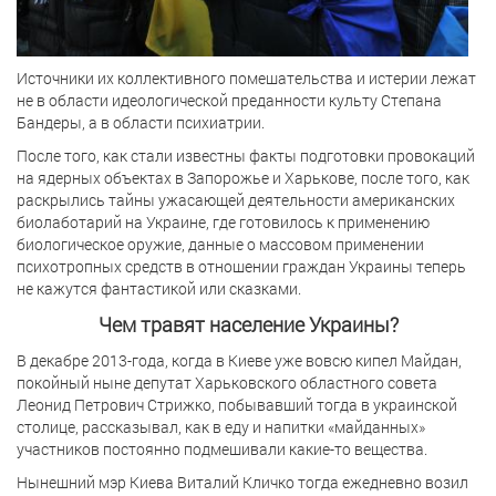
Источники их коллективного помешательства и истерии лежат
не в области идеологической преданности культу Степана
Бандеры, а в области психиатрии.
После того, как стали известны факты подготовки провокаций
на ядерных объектах в Запорожье и Харькове, после того, как
раскрылись тайны ужасающей деятельности американских
биолаботарий на Украине, где готовилось к применению
биологическое оружие, данные о массовом применении
психотропных средств в отношении граждан Украины теперь
не кажутся фантастикой или сказками.
Чем травят население Украины?
В декабре 2013-года, когда в Киеве уже вовсю кипел Майдан,
покойный ныне депутат Харьковского областного совета
Леонид Петрович Стрижко, побывавший тогда в украинской
столице, рассказывал, как в еду и напитки «майданных»
участников постоянно подмешивали какие-то вещества.
Нынешний мэр Киева Виталий Кличко тогда ежедневно возил