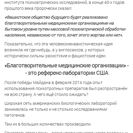
института психиатрических исследований, в конце 40-х годов
прошлого века пророчески сказал:
«Фашистское общество будущего будет реализовано
благотворительными медицинскими организациями на
бытовом уровне путем массовой психиатрической обработки
населения, независимо от того, хочет этого жертва или нет».
Показательно, что эта человеконенавистническая идея
возникла не где-нибудь, а у англосаксов, у которых
исторически сильны расистские и фашистские идеи.
«Благотворительные медицинские организации» -
- это референс-лаборатории США
После победы Майдана в феврале 2014 года опыт
использования психотропных препаратов был распространён
на всю страну. А чего ещё стоило ожидать?
Широкая сеть американских биологических лабораторий
занималась не только и не столько исследованиями
патогенов.
Там их в больших количествах производили.
Свидетельством тому -- резко увеличившееся число различных