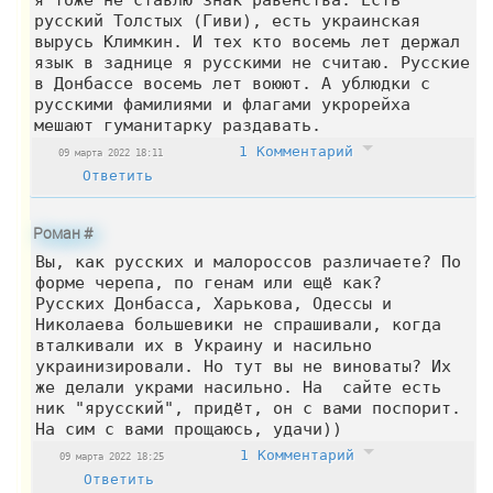
русский Толстых (Гиви), есть украинская
вырусь Климкин. И тех кто восемь лет держал
язык в заднице я русскими не считаю. Русские
в Донбассе восемь лет воюют. А ублюдки с
русскими фамилиями и флагами укрорейха
мешают гуманитарку раздавать.
1 Комментарий
09 марта 2022 18:11
Ответить
Роман
#
Вы, как русских и малороссов различаете? По
форме черепа, по генам или ещё как?
Русских Донбасса, Харькова, Одессы и
Николаева большевики не спрашивали, когда
вталкивали их в Украину и насильно
украинизировали. Но тут вы не виноваты? Их
же делали украми насильно. На сайте есть
ник "ярусский", придёт, он с вами поспорит.
На сим с вами прощаюсь, удачи))
1 Комментарий
09 марта 2022 18:25
Ответить