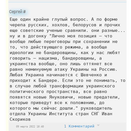
Сергей
#
Еще один крайне глупый вопрос. А по форме
черепа русских, хохлов, белорусов и прочих
еще советские ученые сравнили. они разные...
ну и в догонку "Лично моя позиция – что
вообще любые переговоры при сохранении не
то, что действующего режима, а вообще
идеологии не бандеровщины, как у нас любят
говорить – нацизма, бандеровщины, а
украинства вообще, оно лишь оттянет все
равно неминуемую атаку Украины на Россию.
Любая Украина начинается с Шевченко и
приходит к Бандере. Если это не понимать, то
в случае любой трансформации украинского
политического пространства, все равно
появятся новые Януковичи, новые предатели,
которые приведут все к положению, до
которого мы сейчас дошли." руководитель
отдела Украины Института стран СНГ Иван
Скориков
1 Комментарий
09 марта 2022 18:40