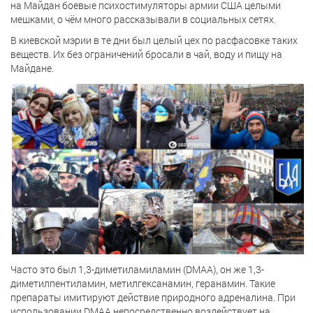
на Майдан боевые психостимуляторы армии США целыми
мешками, о чём много рассказывали в социальных сетях.
В киевской мэрии в те дни был целый цех по расфасовке таких
веществ. Их без ограничений бросали в чай, воду и пищу на
Майдане.
Часто это был 1,3-диметиламиламин (DMAA), он же 1,3-
диметилпентиламин, метилгексанамин, геранамин. Такие
препараты имитируют действие природного адреналина. При
использовании DMAA непосредственно воздействует на