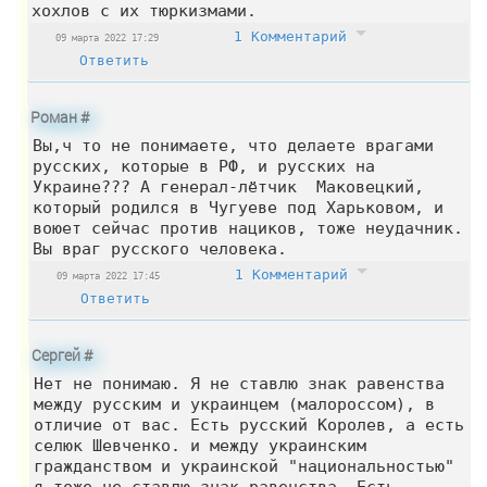
хохлов с их тюркизмами.
1 Комментарий
09 марта 2022 17:29
Ответить
Роман
#
Вы,ч то не понимаете, что делаете врагами
русских, которые в РФ, и русских на
Украине??? А генерал-лётчик Маковецкий,
который родился в Чугуеве под Харьковом, и
воюет сейчас против нациков, тоже неудачник.
Вы враг русского человека.
1 Комментарий
09 марта 2022 17:45
Ответить
Сергей
#
Нет не понимаю. Я не ставлю знак равенства
между русским и украинцем (малороссом), в
отличие от вас. Есть русский Королев, а есть
селюк Шевченко. и между украинским
гражданством и украинской "национальностью"
я тоже не ставлю знак равенства. Есть