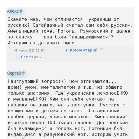
Алекс
#
Скажите мне, чем отличаются украинцы от
русских? Сагайдачный считал сам себя русским,
Хмельницкий тоже. Гоголь, Рзумовский и далее
по списку -- они были "невыдающимися"?
Историю на до учить было.
1 Комментарий
09 марта 2022 12:55
Ответить
Сергей
#
Наиглупеший вопрос))) чем отличаются...
всем! умом, менталитетом и т.д. из общего
только анатомия. Где украинские ломоносЕНКО
и менделеЕНКО? Кем они себя считают на
публику не важно, есть поступки. Русские с
женщинами и детьми не воюют. Сагайдачный
грабил церкви, убивал монахов, Хмельницкий
вырезал около 100 тысяч евреев. Достоевский
был выдающимся а гоголь нет. Потемкин был
выдающимся а разумовский нет. историю учить