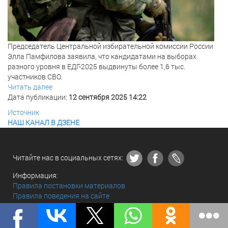
Председатель Центральной избирательной комиссии России
Элла Памфилова заявила, что кандидатами на выборах
разного уровня в ЕДГ-2025 выдвинуты более 1,6 тыс.
участников СВО.
Читать далее
Дата публикации:
12 сентября 2025 14:22
Источник
НАШ КАНАЛ В ДЗЕНЕ
Читайте нас в социальных сетях:
Информация:
Правила постановки материалов
Правила поведения на сайте
По всем вопросам обращаться:
Связаться с нами
© «The world and we» 2010 - 2026