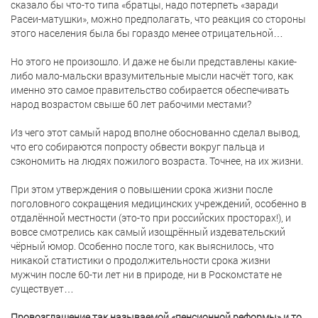
сказало бы что-то типа «братцы, надо потерпеть «заради
Расеи-матушки», можно предполагать, что реакция со стороны
этого населения была бы гораздо менее отрицательной…
Но этого не произошло. И даже не были представлены какие-
либо мало-мальски вразумительные мысли насчёт того, как
именно это самое правительство собирается обеспечивать
народ возрастом свыше 60 лет рабочими местами?
Из чего этот самый народ вполне обоснованно сделал вывод,
что его собираются попросту обвести вокруг пальца и
сэкономить на людях пожилого возраста. Точнее, на их жизни.
При этом утверждения о повышении срока жизни после
поголовного сокращения медицинских учреждений, особенно в
отдалённой местности (это-то при российских просторах!), и
вовсе смотрелись как самый изощрённый издевательский
чёрный юмор. Особенно после того, как выяснилось, что
никакой статистики о продолжительности срока жизни
мужчин после 60-ти лет ни в природе, ни в Роскомстате не
существует…
Провозглашение так называемой «пенсионной реформы» и то,