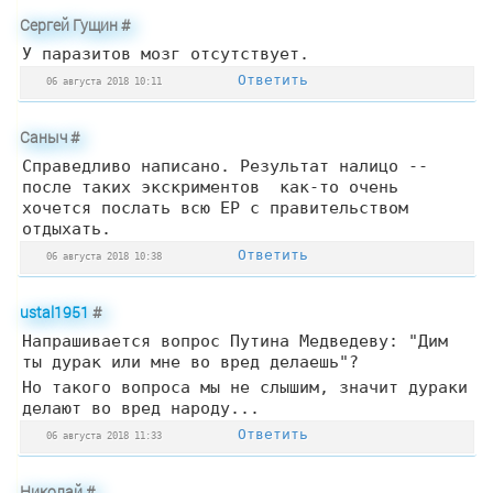
Сергей Гущин
#
У паразитов мозг отсутствует.
Ответить
06 августа 2018 10:11
Саныч
#
Справедливо написано. Результат налицо --
после таких экскриментов как-то очень
хочется послать всю ЕР с правительством
отдыхать.
Ответить
06 августа 2018 10:38
ustal1951
#
Напрашивается вопрос Путина Медведеву: "Дим
ты дурак или мне во вред делаешь"?
Но такого вопроса мы не слышим, значит дураки
делают во вред народу...
Ответить
06 августа 2018 11:33
Николай
#