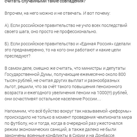
считать случайными такие совпадения?
Впрочем, на него можно и не отвечать. И вот почему:
А). Если российское правительство не учло всех последствий
своего шага, оно просто не профессионально.
Б). Если российское правительство и «Единая Россия» сделали
это преднамеренно, то на кого они работают и какие цели
преследуют?
В самом деле, смешно же считать, что министры и депутаты
Государственной Думы, получающие ежемесячно около 800
тысяч рублей, не считая других выплат и разнообразных
льгот, решили, что за счёт такого повышения пенсионного
возраста и ежегодного увеличения пенсии на 1000(!!!) рублей,
они осчастливят остальное население России…
Напомним, что всё буйство вокруг так называемой «реформы»
происходило не только в момент проведения чемпионата мира
по футболу, но и тогда, когда в очередной раз ужесточался
режим экономических санкций, а также далеко не были
закончены военные конфликты в Сирии и на Донбассе.