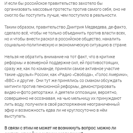
И если бы российское правительство захотело бы
организовать массовые протесты против самого себя, оно не
смогло бы поступить лучше, чем поступило в реальности.
Таким образом, правительство Дмитрия Медведева, де-факто,
сделало всё, чтобы не только объединить против власти всех,
но и чтобы внести раскол в российское общество, накалить
социально-политическую и экономическую ситуацию в стране.
Нельзя не обратить внимание на тот факт, что в критике
реформы и всемерной поддержке сил, ей противостоящих,
сразу же, как по команде, приняли самое активное участие
такие «друзья» России, как «Радио «Свобода», «Голос Америки»,
«ВВС» и другие . Они тут же принялись со смаком обсуждать
митинги против пенсионной реформы, демонстрировать
видео-и-фото репортажи. А деятели оппозиции, вероятно,
совершенно не осознавая, на чью мельницу их принуждают
лить воду, получили в своё распоряжение неограниченный
эфир и возможность едва ли не круглосуточно в нём
выступать.
В связи с этим не может не возникнуть вопрос: можно ли