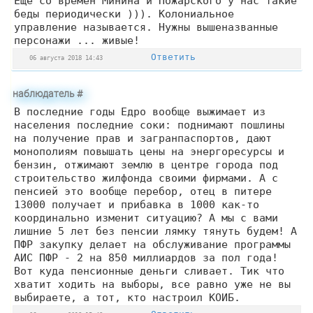
Ещё со времен Минина и Пожарского у нас такие
беды периодически ))). Колониальное
управление называется. Нужны вышеназванные
персонажи ... живые!
Ответить
06 августа 2018 14:43
наблюдатель
#
В последние годы Едро вообще выжимает из
населения последние соки: поднимают пошлины
на получение прав и загранпаспортов, дают
монополиям повышать цены на энергоресурсы и
бензин, отжимают землю в центре города под
строительство жилфонда своими фирмами. А с
пенсией это вообще перебор, отец в питере
13000 получает и прибавка в 1000 как-то
координально изменит ситуацию? А мы с вами
лишние 5 лет без пенсии лямку тянуть будем! А
ПФР закупку делает на обслуживание программы
АИС ПФР - 2 на 850 миллиардов за пол года!
Вот куда пенсионные деньги сливает. Тик что
хватит ходить на выборы, все равно уже не вы
выбираете, а тот, кто настроил КОИБ.