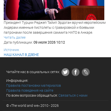
Президент Турции Реджеп Тайип Эрдоган вручил европейским
лидерам именные пистолеты с гравировкой и боевыми
патронами после завершения саммита НАТО в Анкаре.
Читать далее
Дата публикации:
09 июля 2026 10:12
Источник
НАШ КАНАЛ В ДЗЕНЕ
Читайте нас в социальных сетях:
Информация:
Правила постановки материалов
Правила поведения на сайте
По всем вопросам обращаться:
Связаться с нами
© «The world and we» 2010 - 2026