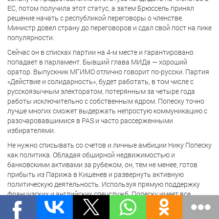
ЕС, потом получила этот статус, а затем Брюссель принял
решение начать с республикой переговоры о членстве.
Министр довел страну до переговоров и сдал свой пост на пике
популярности.
Сейчас он в списках партии на 4-м месте и гарантировано
попадает в парламент. Бывший глава МИДа — хороший
оратор. Выпускник МГИМО отлично говорит по-русски. Партия
«Действие и солидарность», будет работать, в том числе с
русскоязычным электоратом, потерянным за четыре года
работы исключительно с собственным ядром. Попеску точно
лучше многих сможет выдержать непростую коммуникацию с
разочаровавшимися в PAS и часто рассерженными
избирателями.
Не нужно списывать со счетов и личные амбиции Нику Попеску
как политика. Обладая обширной недвижимостью и
банковскими активами за рубежом, он, тем не менее, готов
прибыть из Парижа в Кишенев и развернуть активную
политическую деятельность. Используя прямую поддержку
французских и английских спецслужб, Попеску имеет все
шансы стать фигурой, популярной в Молдове более, нежели
чем сама Санду. Напомним, ранее Эммануэль Макрон