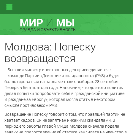
МИР
И
МЫ
ПРАВДА И ОБЪЕКТИВНОСТЬ
Молдова: Попеску
возвращается
Бывший министр иностранных дел присоединяется к
команде Партии «Действие и солидарность» (PAS) и будет
баллотироваться на парламентских выборах 28 сентября.
Перерыв был полтора года. Напомним, что до этого политик
делал попытки попробовать себя в гражданской инициативе
«Граждане за Европу», которая могла стать в некотором
смысле противовесом PAS.
Возвращение Попеску говорит о том, что правящей партии не
хватает кадров. Он не запятнан никакими скандалами. В
период его работы главой МИДа Молдова сначала подала
заявку на предоставление ей статуса кандидата на членство в