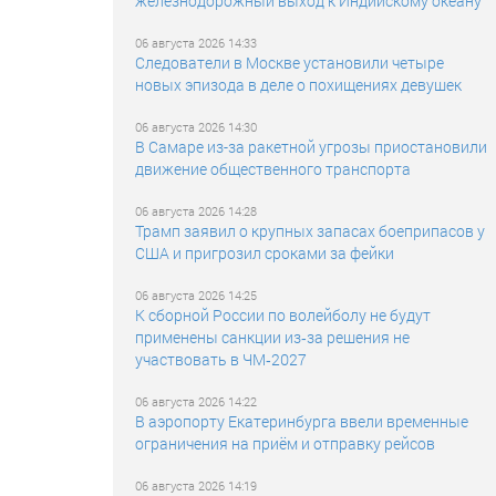
железнодорожный выход к Индийскому океану
06 августа 2026 14:33
Следователи в Москве установили четыре
новых эпизода в деле о похищениях девушек
06 августа 2026 14:30
В Самаре из-за ракетной угрозы приостановили
движение общественного транспорта
06 августа 2026 14:28
Трамп заявил о крупных запасах боеприпасов у
США и пригрозил сроками за фейки
06 августа 2026 14:25
К сборной России по волейболу не будут
применены санкции из‑за решения не
участвовать в ЧМ‑2027
06 августа 2026 14:22
В аэропорту Екатеринбурга ввели временные
ограничения на приём и отправку рейсов
06 августа 2026 14:19