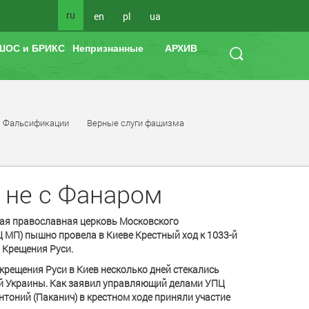
ru
en
pl
ua
ШОС и БРИКС
Непризнанные
АРХИВ
Фальсификации
Верные слуги фашизма
 не с Фанаром
ая православная церковь Московского
 МП) пышно провела в Киеве Крестный ход к 1033-й
 Крещения Руси.
крещения Руси в Киев несколько дней стекались
й Украины. Как заявил управляющий делами УПЦ
тоний (Паканич) в крестном ходе приняли участие