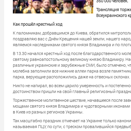
350 000 человек.
Трансляция торже
Всеукраинского к
Как прошёл крестный ход
К паломникам, добравшимся до Киева, обратился митрополи
поздравляю вас с Днём Крещения нашей земли, нашего наро
являемся наследниками святого князя Владимира и по плоти,
В 13.30 начался крестный ход после благодарственного мол
святому равноапостольному великому князю Владимиру. Н
различные украинские и зарубежные СМИ, было отмечено, ч
молебна заполнили все нижние аллеи парка возле памятник
парка, верующие расположились даже на отвесных склонах.
Никто не напирал, во всем царило умеренность и постепенно
достоинством пришли на свой главный религиозный праздн
Торжественное молитвенное шествие, начавшееся после зав
мощами святого князя Владимира и чудотворными иконами
в Киев из разных регионов Украины.
Так масштабно праздник отмечает на Украине только канони
называемая ПЦУ, по сути, с треском провалившийся предвы