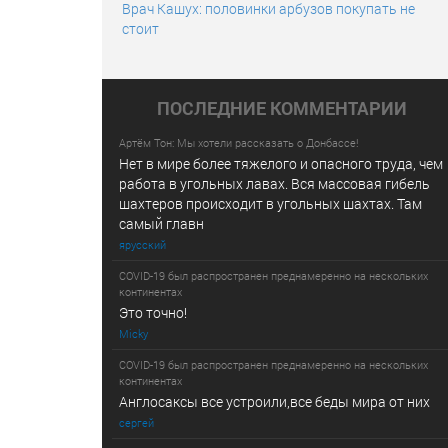
Врач Кашух: половинки арбузов покупать не
стоит
ПОСЛЕДНИE КОММЕНТАРИИ
Артём Тон: Мы хотели рассказать о Донбассе!
Нет в мире более тяжелого и опасного труда, чем
работа в угольных лавах. Вся массовая гибель
шахтеров происходит в угольных шахтах. Там
самый главн
ярусский
COVID-19 был распространен преднамеренно на нескольких
континентах
Это точно!
Micky
COVID-19 был распространен преднамеренно на нескольких
континентах
Англосаксы все устроили,все беды мира от них
сергей