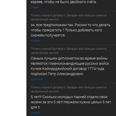
еареев, чтобы не было двойного счёта.
Павел
Почему мирный договор с Западом все больше кажется
несбыточной мечтой
ок. все предположим так. России то что делать
чтобы прекратить ? Только добивать кого
сможем получается.
Andrew
Почему мирный договор с Западом все больше кажется
несбыточной мечтой
Самым лучшим дипломатом во время войны
являются главнокомандующие русских войск.
Кучюк-Кайнарджийский договор 1774 года
подписал Петр Александрович
ярусский
Почему мирный договор с Западом все больше кажется
несбыточной мечтой
5 лет!!! Сколько молодых парней отдали свои
жизни за эти 5 лет! Неужели нужно целых 5 лет
для п
Андрей