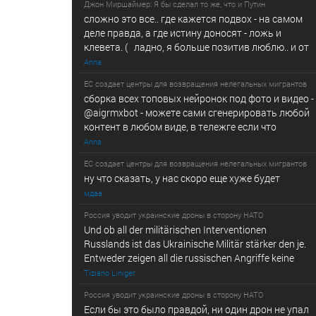
Джон Миршаймер: Я бы сделал то же, что и Путин
сложно это все.. где кажется подвох - на самом
деле правда, а где истину доносят - ложь и
клевета. ( ладно, я больше позитив люблю.. и от
Anna
ЕС создает центры для возвращения нелегальных мигрантов
сборка всех топовых нейронок под фото и видео -
@­a­i­­gr­mx­b­­o­t - можете сами сгенерировать любой
контент в любом виде, в т­ележг­е е­сл­и ч­то
Anna
ЕС создает центры для возвращения нелегальных мигрантов
ну что сказать, у нас скоро еще хуже будет
мдаа
Россия уводит украинские дроны в сторону НАТО
Und ob all der militärischen Interventionen
Russlands ist das Ukrainische Militär stärker den je.
Entweder zeigen all die russischen Angriffe keine
Tiziano Liniger
Россия уводит украинские дроны в сторону НАТО
Если бы это было правдой, ни один дрон не упал