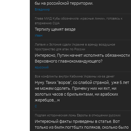
бы на российской территории.
Владимир
Глава МИД Кубы обозначила «красные линии», готовясь к
вторжению США
Терпилу щемят везде
Иван
Латвия и Эстония сдали Украине в аренду воздушное
пространство для атак по России
Интересно, Путин начнет исполнять обязанности
Верховного главнокомандующего?
ярусский
Все конфликты внутри Кабмина Украины из-за денег
Нуну. Таких "воров", со слабой страной, уже 5 лет
не можем одолеть. Причем у них ни яхт, ни
золотых часов с брильянтами, ни арабских
жеребцов, , н
С
Подлая историческая ложь Европы в отношении русских
Интересный факты приведены в статье. Вот
только из 6млн.погтбштх поляков, сколько было