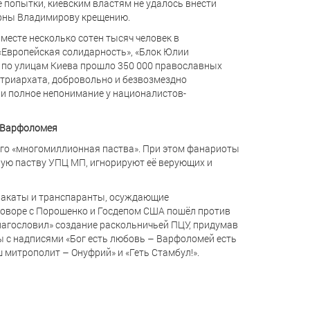
е попытки, киевским властям не удалось внести
ерны Владимирову крещению.
месте несколько сотен тысяч человек в
 «Европейская солидарность», «Блок Юлии
а по улицам Киева прошло 350 000 православных
триархата, добровольно и безвозмездно
 и полное непонимание у националистов-
а Варфоломея
его «многомиллионная паства». При этом фанариоты
ную паству УПЦ МП, игнорируют её верующих и
лакаты и транспаранты, осуждающие
говоре с Порошенко и Госдепом США пошёл против
агословил» создание раскольничьей ПЦУ, придумав
ы с надписями «Бог есть любовь – Варфоломей есть
 митрополит – Онуфрий» и «Геть Стамбул!».