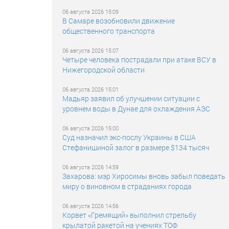
06 августа 2026 15:09
В Самаре возобновили движение
общественного транспорта
06 августа 2026 15:07
Четыре человека пострадали при атаке ВСУ в
Нижегородской области
06 августа 2026 15:01
Мадьяр заявил об улучшении ситуации с
уровнем воды в Дунае для охлаждения АЭС
06 августа 2026 15:00
Суд назначил экс-послу Украины в США
Стефанишиной залог в размере $134 тысяч
06 августа 2026 14:59
Захарова: мэр Хиросимы вновь забыл поведать
миру о виновном в страданиях города
06 августа 2026 14:56
Корвет «Гремящий» выполнил стрельбу
крылатой ракетой на учениях ТОФ