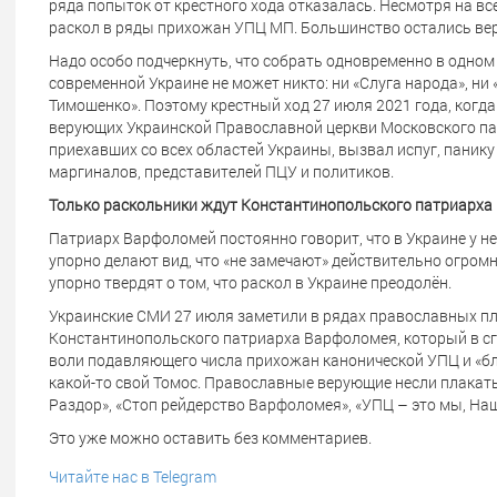
ряда попыток от крестного хода отказалась. Несмотря на вс
раскол в ряды прихожан УПЦ МП. Большинство остались в
Надо особо подчеркнуть, что собрать одновременно в одном 
современной Украине не может никто: ни «Слуга народа», ни
Тимошенко». Поэтому крестный ход 27 июля 2021 года, когд
верующих Украинской Православной церкви Московского па
приехавших со всех областей Украины, вызвал испуг, панику
маргиналов, представителей ПЦУ и политиков.
Только раскольники ждут Константинопольского патриарх
Патриарх Варфоломей постоянно говорит, что в Украине у н
упорно делают вид, что «не замечают» действительно огром
упорно твердят о том, что раскол в Украине преодолён.
Украинские СМИ 27 июля заметили в рядах православных п
Константинопольского патриарха Варфоломея, который в с
воли подавляющего числа прихожан канонической УПЦ и «бл
какой-то свой Томос. Православные верующие несли плакат
Раздор», «Стоп рейдерство Варфоломея», «УПЦ – это мы, Наш
Это уже можно оставить без комментариев.
Читайте нас в Telegram