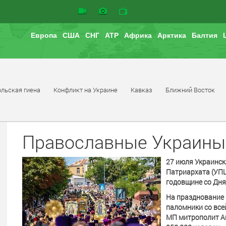
Европа
США
СНГ
АТР
Африка
Арктика
Балтия
льская гиена
Конфликт на Украине
Кавказ
Ближний Восток
Православные Украины
27 июля Украинск
Патриархата (УПЦ
годовщине со Дня
На празднование 
паломники со все
МП митрополит Ан