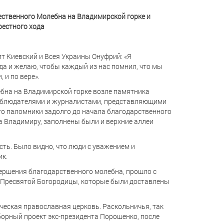
ственного Молебна на Владимирской горке и
рестного хода
т Киевский и Всея Украины Онуфрий: «Я
да и желаю, чтобы каждый из нас помнил, что мы
 и по вере».
ебна на Владимирской горке возле памятника
аблюдателями и журналистами, представляющими
то паломники задолго до начала благодарственного
а Владимиру, заполнены были и верхние аллеи
сть. Было видно, что люди с уважением и
ик.
ершения благодарственного молебна, прошло с
 Пресвятой Богородицы, которые были доставлены
ческая православная церковь. Раскольничья, так
борный проект экс-президента Порошенко, после