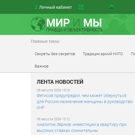
Личный кабинет
МИР
И
МЫ
ПРАВДА И ОБЪЕКТИВНОСТЬ
Главные темы
Секреты без секретов
Традиции армий НАТО
По
Важное
ЛЕНТА НОВОСТЕЙ
06 августа 2026 15:16
Фетисов предупредил, чем может обернуться
для России назначение женщины в руководство
IIHF
06 августа 2026 15:12
Аналитик Зернов: инвестиции в квартиру при
высоких ставках сомнительны