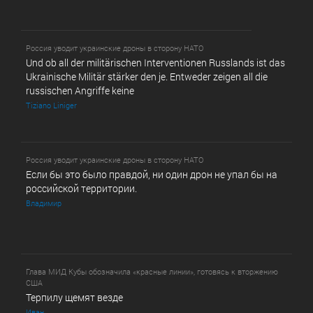
Россия уводит украинские дроны в сторону НАТО
Und ob all der militärischen Interventionen Russlands ist das
Ukrainische Militär stärker den je. Entweder zeigen all die
russischen Angriffe keine
Tiziano Liniger
Россия уводит украинские дроны в сторону НАТО
Если бы это было правдой, ни один дрон не упал бы на
российской территории.
Владимир
Глава МИД Кубы обозначила «красные линии», готовясь к вторжению
США
Терпилу щемят везде
Иван