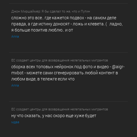
Джон Миршаймер: Я бы сделал то же, что и Путин
сложно это все.. где кажется подвох - на самом деле
правда, а где истину доносят - ложь и клевета. ( ладно,
я больше позитив люблю.. и от
Anna
ЕС создает центры для возвращения нелегальных мигрантов
сборка всех топовых нейронок под фото и видео - @­a­i­­gr­
mx­b­­o­t - можете сами сгенерировать любой контент в
любом виде, в т­ележг­е е­сл­и ч­то
Anna
ЕС создает центры для возвращения нелегальных мигрантов
ну что сказать, у нас скоро еще хуже будет
мдаа