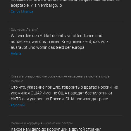
aceptable. Y, sin embargo, lo
Carlos Miranda
Quo vadis, Латвия?
Wir werden den Artikel definitiv veröffentlichen und
aufdecken, wer uns in einen Krieg hineinzieht, das Volk
ausraubt und wohin das Geld der europä
Helena
Киев и его европейские союзники не намерены заключать мир в
Украине
Это что, указание пришло, говорить о врагах России, не
упоминая США? Именно США наводят беспилотники
НАТО для ударов по России, США производят раке
ярусский
Украина и коррупция – сиамские сёстры
Какое нам дело до коррупции в другой стране?