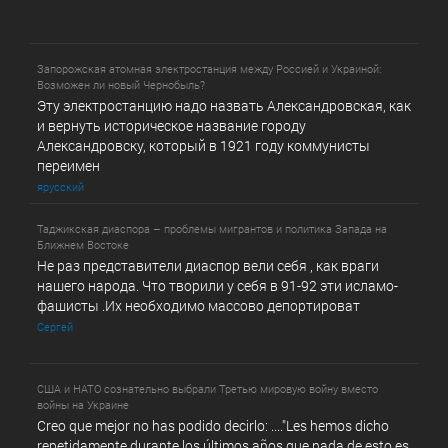
Запорожская атомная электростанция между Россией и Украиной:
Возможен ли новый Чернобыль?
Эту электростанцию надо назвать Александровская, как
и вернуть историческое название городу
Александровску, который в 1921 году коммунисты
переимен
ярусский
Таджикская диаспора – проблемы мигрантов и политика Запада на
Ближнем Востоке
Не раз представители диаспор вели себя , как враги
нашего народа. Что творили у себя в 91-92 эти исламо-
фашисты .Их необходимо массово депортироват
Сергей
США и НАТО сознательно выбрали Третью мировую войну вместо
войны на Украине
Creo que mejor no has podido decirlo: ...."Les hemos dicho
repetidamente durante los últimos años que nada de esto es