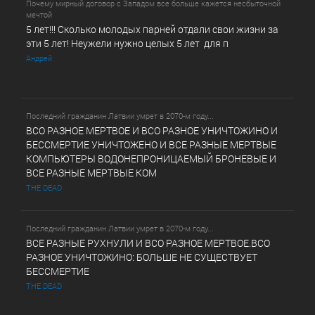
Почему мирный договор с Западом все больше кажется несбыточной
мечтой
5 лет!!! Сколько молодых парней отдали свои жизни за
эти 5 лет! Неужели нужно целых 5 лет для п
Андрей
Последний гражданин Латвии умрет в 2070-м году...
ВСО РАЗНОЕ МЕРТВОЕ И ВСО РАЗНОЕ УНИЧТОЖИНО И
БЕССМЕРТИЕ УНИЧТОЖЕНО И ВСЕ РАЗНЫЕ МЕРТВЫЕ
КОМПЬЮТЕРЫ ВОДОНЕПРОНИЦАЕМЫЙ БРОНЕВЫЕ И
ВСЕ РАЗНЫЕ МЕРТВЫЕ КОМ
THE DEAD
Последний гражданин Латвии умрет в 2070-м году...
ВСЕ РАЗНЫЕ РУХНУЛИ И ВСО РАЗНОЕ МЕРТВОЕ.ВСО
РАЗНОЕ УНИЧТОЖИНО: БОЛЬШЕ НЕ СУЩЕСТВУЕТ
БЕССМЕРТИЕ
THE DEAD