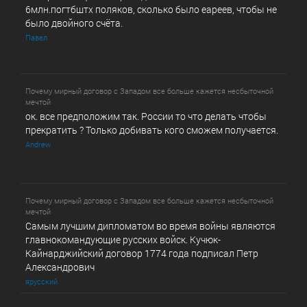
6млн.погтбштх поляков, сколько было еареев, чтобы не
было двойного счёта.
Павел
Почему мирный договор с Западом все больше кажется несбыточной
мечтой
ок. все предположим так. России то что делать чтобы
прекратить ? Только добивать кого сможем получается.
Andrew
Почему мирный договор с Западом все больше кажется несбыточной
мечтой
Самым лучшим дипломатом во время войны являются
главнокомандующие русских войск. Кучюк-
Кайнарджийский договор 1774 года подписал Петр
Александрович
ярусский