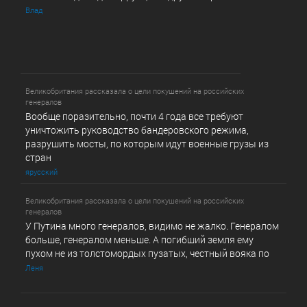
Влад
Великобритания рассказала о цели покушений на российских
генералов
Вообще поразительно, почти 4 года все требуют
уничтожить руководство бандеровского режима,
разрушить мосты, по которым идут военные грузы из
стран
ярусский
Великобритания рассказала о цели покушений на российских
генералов
У Путина много генералов, видимо не жалко. Генералом
больше, генералом меньше. А погибший земля ему
пухом не из толстомордых пузатых, честный вояка по
Леня