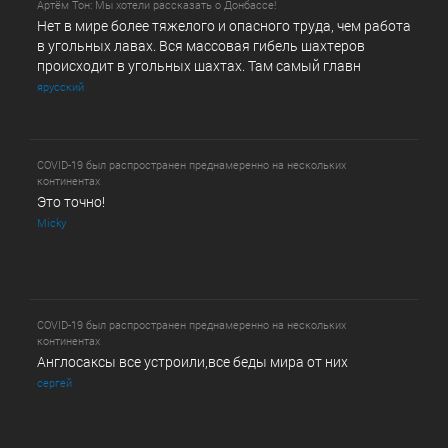
Артём Тон: Мы хотели рассказать о Донбассе!
Нет в мире более тяжелого и опасного труда, чем работа
в угольных лавах. Вся массовая гибель шахтеров
происходит в угольных шахтах. Там самый главн
ярусский
COVID-19 был распространен преднамеренно на нескольких
континентах
Это точно!
Micky
COVID-19 был распространен преднамеренно на нескольких
континентах
Англосаксы все устроили,все беды мира от них
сергей