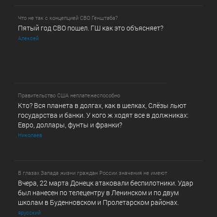
Что не так с концепцией СВО Генштаба?
Пятый год СВО пошел. ГШ как это объясняет?
Алексей
Правительство США неплатежеспособно
Кто? Вся планета в долгах, как в шелках, Слёзы льют
государства и банки. У кого ж ходят все в должниках:
Евро, доллары, фунты и франки?
Николаев
В глазах Запада жизни граждан России значения не имеют
Вчера, 22 марта Донецк атаковали беспилотники. Удар
был нанесен по телецентру в Ленинском и по двум
школам в Буденновском и Пролетарском районах.
ярусский