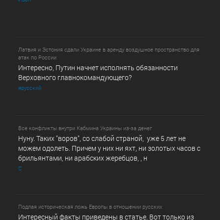
Латвия и Эстония сдали Украине в аренду воздушное пространство для
атак по России
Интересно, Путин начнет исполнять обязанности
Верховного главнокомандующего?
ярусский
Все конфликты внутри Кабмина Украины из-за денег
Нуну. Таких "воров", со слабой страной, уже 5 лет не
можем одолеть. Причем у них ни яхт, ни золотых часов с
брильянтами, ни арабских жеребцов, , н
С
Подлая историческая ложь Европы в отношении русских
Интересный факты приведены в статье. Вот только из