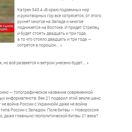
Катрен 543.4 «В краю подземных нор
и рукотворных гор все сотрясется, от этого
рухнет многое на Западе и многое
поднимется на Востоке. И придет Стрелец,
и будет стоять двадцать и три года,
а то что стояло двадцать и три года —
сотрется в порошок…»
ик, но всё развеется и ветром унесено будет…»
рико — топографическое название современной
ых информагенств. Век 21 подарил этой земле шанс
т не война России с Украинойи даже не война
 типа России с Западом. Поле битвы — Новороссия.
но, даже главным) геополитической битвы 21 века?