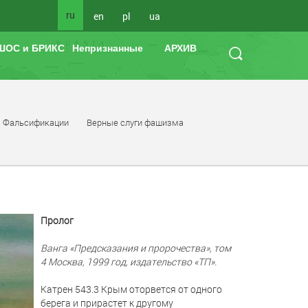
ru
en
pl
ua
ШОС и БРИКС
Непризнанные
АРХИВ
Фальсификации
Верные слуги фашизма
Пролог
Ванга «Предсказания и пророчества», том
4 Москва, 1999 год, издательство «ТП».
Катрен 543.3 Крым оторвется от одного
берега и прирастет к другому