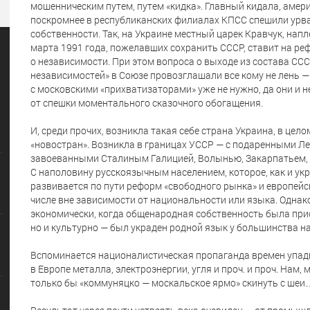
мошенническим путем, путем «кидка». Главный кидала, амери
поскромнее в республиканских филиалах КПСС спешили урва
собственности. Так, на Украине местный царек Кравчук, на
марта 1991 года, пожелавших сохранить СССР, ставит на ре
о независимости. При этом вопроса о выходе из состава ССС
независимостей» в Союзе провозглашали все кому не лень — 
с московскими «прихватизаторами» уже не нужно, да они и н
от спешки моментального сказочного обогащения.
И, среди прочих, возникла такая себе страна Украина, в цело
«новостран». Возникла в границах УССР — с подаренными 
завоеванными Сталиным Галицией, Волынью, Закарпатьем, 
С наполовину русскоязычным населением, которое, как и укр
развивается по пути реформ «свободного рынка» и европейс
числе вне зависимости от национальности или языка. Однак
экономически, когда общенародная собственность была при
но и культурно — был украден родной язык у большинства н
Вспоминается националистическая пропаганда времен упад
в Европе металла, электроэнергии, угля и проч. и проч. Нам,
только бы «коммуняцко — москальское ярмо» скинуть с шеи