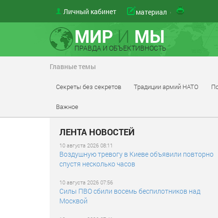
Личный кабинет
материал
МИР
И
МЫ
ПРАВДА И ОБЪЕКТИВНОСТЬ
Главные темы
Секреты без секретов
Традиции армий НАТО
По
Важное
ЛЕНТА НОВОСТЕЙ
10 августа 2026 08:11
Воздушную тревогу в Киеве объявили повторно
спустя несколько часов
10 августа 2026 07:56
Силы ПВО сбили восемь беспилотников над
Москвой