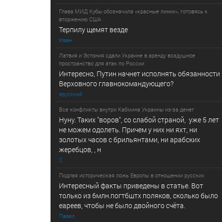
Глава МИД Кубы обозначила «красные линии», готовясь к
вторжению США
Терпилу щемят везде
Иван
Латвия и Эстония сдали Украине в аренду воздушное
пространство для атак по России
Интересно, Путин начнет исполнять обязанности
Верховного главнокомандующего?
ярусский
Все конфликты внутри Кабмина Украины из-за денег
Нуну. Таких "воров", со слабой страной, уже 5 лет
не можем одолеть. Причем у них ни яхт, ни
золотых часов с брильянтами, ни арабских
жеребцов, , н
С
Подлая историческая ложь Европы в отношении русских
Интересный факты приведены в статье. Вот
только из 6млн.погтбштх поляков, сколько было
еареев, чтобы не было двойного счёта.
Павел