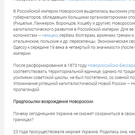
В Российской империи Новороссия выделялась высоким упр
губернаторов, обладавших большими организаторскими спо
(Ришелье, Ланжерон, Воронцов, Коцебу и другие). Новоросси
капиталистического развития в Российской империи. Для е
колонистам —
немцам
, сербам, болгарам, армянам, грекам и
итальянские, польские и др. переселенцы. Экономическая с
Одессу к середине 19 века в четвертый по значимости (посл
империи.
После расформирования в 1873 году
Новороссийско-Бессара
соответствовать территориальной единице, однако по тради
усилиями советской школы, не был постепенно, со сменой п
Упоминание успешной капиталистической Новой России — Н
пропагандой.
Предпосылки возрождения Новороссии
Почему сегодняшняя Украина не сможет сохраниться в своих
границах?
23 года просуществовала мирная Украина. Родилась она, как