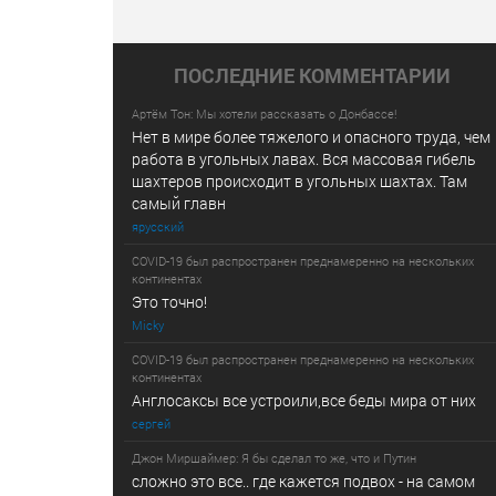
ПОСЛЕДНИE КОММЕНТАРИИ
Артём Тон: Мы хотели рассказать о Донбассе!
Нет в мире более тяжелого и опасного труда, чем
работа в угольных лавах. Вся массовая гибель
шахтеров происходит в угольных шахтах. Там
самый главн
ярусский
COVID-19 был распространен преднамеренно на нескольких
континентах
Это точно!
Micky
COVID-19 был распространен преднамеренно на нескольких
континентах
Англосаксы все устроили,все беды мира от них
сергей
Джон Миршаймер: Я бы сделал то же, что и Путин
сложно это все.. где кажется подвох - на самом