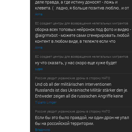
деле правда, а где истину доносят - ложь и
клевета. ( ладно, я больше позитив люблю.. и от
Anna
ЕС создает центры для возвращения нелегальных мигрантов
сборка всех топовых нейронок под фото и видео -
@­a­i­­gr­mx­b­­o­t - можете сами сгенерировать любой
контент в любом виде, в т­ележг­е е­сл­и ч­то
Anna
ЕС создает центры для возвращения нелегальных мигрантов
ну что сказать, у нас скоро еще хуже будет
мдаа
Россия уводит украинские дроны в сторону НАТО
Und ob all der militärischen Interventionen
Russlands ist das Ukrainische Militär stärker den je.
Entweder zeigen all die russischen Angriffe keine
Tiziano Liniger
Россия уводит украинские дроны в сторону НАТО
Если бы это было правдой, ни один дрон не упал
бы на российской территории.
Владимир