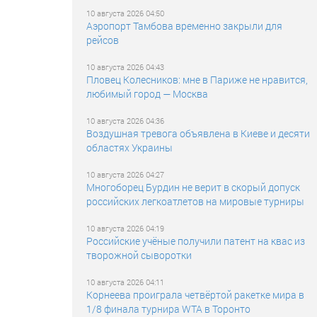
10 августа 2026 04:50
Аэропорт Тамбова временно закрыли для
рейсов
10 августа 2026 04:43
Пловец Колесников: мне в Париже не нравится,
любимый город — Москва
10 августа 2026 04:36
Воздушная тревога объявлена в Киеве и десяти
областях Украины
10 августа 2026 04:27
Многоборец Бурдин не верит в скорый допуск
российских легкоатлетов на мировые турниры
10 августа 2026 04:19
Российские учёные получили патент на квас из
творожной сыворотки
10 августа 2026 04:11
Корнеева проиграла четвёртой ракетке мира в
1/8 финала турнира WTA в Торонто