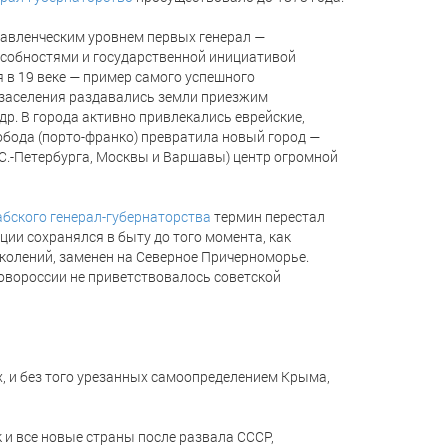
авленческим уровнем первых генерал —
собностями и государственной инициативой
я в 19 веке — пример самого успешного
е заселения раздавались земли приезжим
 др. В города активно привлекались еврейские,
вобода (порто-франко) превратила новый город —
е С.-Петербурга, Москвы и Варшавы) центр огромной
бского генерал-губернаторства
термин перестал
ции сохранялся в быту до того момента, как
околений, заменен на Северное Причерноморье.
овороссии не приветствовалось советской
, и без того урезанных самоопределением Крыма,
 и все новые страны после развала СССР,