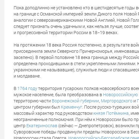
Пока доподлинно не установлено кто в шестидесятые годы 
на границе с Османской империей земли Дикого поля Новой 
аналогии с североамериканскими Новой Англией, Новой Гол
следует признать очень удачным и, как нельзя лучше, соо
и прогрессивной территории России в 18−19 веках.
На протяжении 18 века Россия постепенно, в результате во
присоединила земли Северного Причерноморья, именовавшиес
заселено). В первой половине 18 века граница между Росси
определена проходившими в степи укрепленными линиями. К 
украинскими не называвшие), служилые люди и спасавшиеся
и молдаване.
В
1764 году
территория гусарских полков новосербского воен
мужское население, была преобразована в
Новороссийскую
территорию части
Воронежской губернии
,
Миргородского
и
центром губернии был
Кременчуг
. После русско-турецких во
массовый характер под руководством
князя Потёмкина
, им
неограниченные полномочия. При нём к Новороссии было п
центр
Екатеринослав
(сейчас — Днепропетровск), возникли 
Суворовские победы продвинули пределы Новороссии в Бесс
Новороссии стала Одесса.
Новороссийско-Бессарабское ген