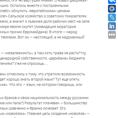
енности и четвертушки «нэма». О новых фабриках-
лышно. Осталось вместе с построенными
плебс» обнулить «европейскими» ценами
поле!» Сельское хозяйство о советских показателях
но, а значит и львиная доля рабочих мест на селе.
в мире землю скупят (ликвидация моратория
нных причин Евромайдана). В итоге — народ
 темпами. Вот он — настоящий, а не надуманный"
 — «незалежнисть», а там хоть трава не расти? Ну,
щенародной собственности, «дерибана» бюджета.
олениям? Уже не спросишь…
м» отнеслись к тому, что утратили возможность
удет хорошо знать второй язык? Тут еще опять
ка». Что это — язык, на котором говоришь, или
х браков и свою национальность между русскими
ама или папа?) Результат плачевен — большинство
язык Шевченко и Франко исчезает. Его
м «новоязом». Главная цель создания «новояза» —