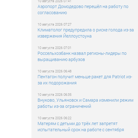
10 августа 2026 07:41
Аэропорт Домодедово перешёл на работу по
согласованию
10 августа 2026 07:27
Климатолог предупредила о риске голода из-за
извержения Йеллоустоуна
10 августа 2026 07:01
Россельхозбанк назвал регионы-лидеры по
выращиванию арбузов
10 августа 2026 06:48
Пентагон получит меньше ракет для Patriot из-
за их подорожания
10 августа 2026 06:35
Внуково, Ульяновск и Самара изменили режим
работы из-за ограничений
10 августа 2026 06:22
Матерям с детьми до трёх лет запретят
испытательный срок на работе с сентября