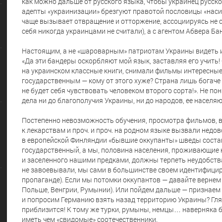
как можно дальше от русского языка, чтобы украинец русско
адепты «украинизации» брезгуют правотой пословицы «насил
чаще вызывает отвращение и отторжение, ассоциируясь не с
себя никогда украинцами не считали), а с агентом Абвера Б
Настоящим, а не «шароварным» патриотам Украины видеть и 
«Да эти бандеры оскорбляют мой язык, заставляя его учить!
на украинском классные книги, снимали фильмы интересные,
государственным — кому от этого хуже? Страна лишь богаче 
не будет себя чувствовать человеком второго сорта!». Не по
дела ни до благополучия Украины, ни до народов, ее населя
Постепенно невозможность обучения, просмотра фильмов, вы
к лекарствам и проч. и проч. на родном языке вызвали недов
в европейской Финляндии «бывшие оккупанты» шведы соста
государственный, а мы, половина населения, проживающие к
и заселенного нашими предками, должны терпеть неудобств
не завоевывали, мы сами в большинстве своем идентифицир
пропаганде). Если мы потомки оккупантов — давайте вернем
Польше, Венгрии, Румынии). Или пойдем дальше — признаем
и попросим Германию взять назад территорию Украины? Гля
приблизится! К тому же турки, румыны, немцы… наверняка
иметь чем «свидомые» соотечественники.