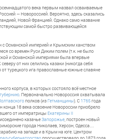
восемнадцатого века первым назвал осваиваемые
Россией — Новороссией. Вероятно, здесь сказались
ландией, Новой Францией. Однако само название
тветствующим самой быстро развивающейся
йн с Османской империей и Крымским ханством
я со времен Руси Диким полем (т.к. не было
йской и Османской империями была впервые
северу от них селились казаки (никогда себя
 от турецкого ига православные южные славяне
ного корпуса, в которых состояло всё местное
 губернию
. Первоначально Новороссия охватывала
Полтавского
полков (из
Гетманщины
). C
1765
года
йн конца 18 века освоение Новороссии приобрело
евшего от императрицы
Екатерины II
рисоединено казачье
Запорожье
, построен новый
приморские города Николаев, Херсон, Одесса…
арабию на западе и в Крым на юге. Центром
ерал-губернаторство
просуществовало до 1873 года.