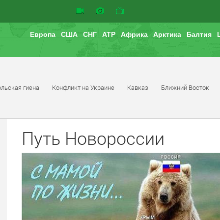
Европа
США
СНГ
АТР
Африка
Арктика
Балтия
льская гиена
Конфликт на Украине
Кавказ
Ближний Восток
Путь Новороссии