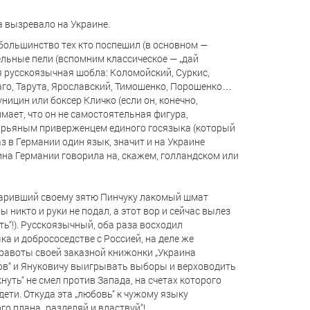
а вызревало на Украине.
 большинство тех кто поспешил (в основном —
ельные пели (вспомним классическое — „дай
ся русскоязычная шобла: Коломойский, Суркис,
аго, Тарута, Ярославский, Тимошенко, Порошенко…
ницин или боксер Кличко (если он, конечно,
имает, что он не самостоятельная фигура,
ал рьяным приверженцем единого госязыка (который
з в Германии один язык, значит и на Украине
ина Германии говорила на, скажем, голландском или
одаривший своему зятю Пинчуку лакомый шмат
 никто и руки не подал, а этот вор и сейчас вылез
ть“!). Русскоязычный, оба раза восходил
ка и добрососедстве с Россией, на деле же
равоты своей заказной книжонки „Украина
нов“ и Януковичу выигрывать выборы и верховодить
нуть“ не смел против Запада, на счетах которого
дети. Откуда эта „любовь“ к чужому языку
о плана „разделяй и властвуй“!