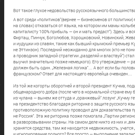
Вот такое глухое недовольство русскоязычного большинств
А вот среди «политиков"(вернее — бизнесменов от политики)
на словах) отказаться от языка, на котором им мамы колыб
капиталисту 100% прибыль — он и мать предаст“). Здесь и в
Фирташ, Пинчук, Боголюбов, Хорошковский, Новинский, Жев
и иудушки из славян, такие как бывший крымский премьер Ку
не Эттинзон). Последний неожиданно для многих (кто не пон
а проводник западной стратегии „разделяй и властвуй“) ст
выучил значительно позже немецкого). Его утверждение — ра
должен быть один. „Железная логика“… А вот если бы полов
французском? Ответ для настоящего европейца очевиден…
Из той же когорты оборотней и второй президент Кучма, п
общенародного добра (после чего в нормальной стране ему бы
из чулана — вынем же оттуда и „оранжевый“ лозунг „Кучму ге
на президентство благодаря риторике о защите русского язы
противоположную политику проводил для доказательства п
не Россия“. Эта же риторика позже помогала „Партии регио
в разворовывании страны. На самом деле никто из них и „вяк
хранятся средства, там же находится недвижимость, учатся 
и игнорирование родного? Все просто — выполнение западног