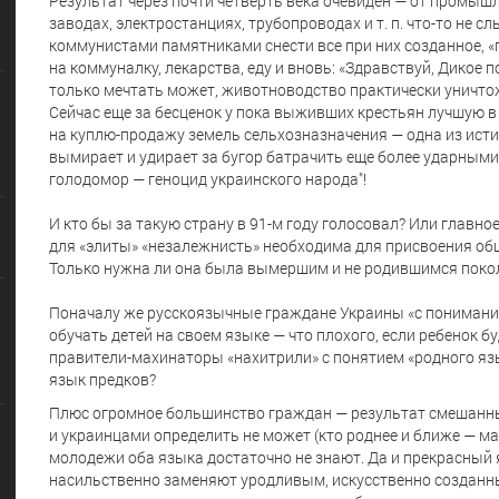
Результат через почти четверть века очевиден — от промышл
заводах, электростанциях, трубопроводах
и т. п.
что-то не с
коммунистами памятниками снести все при них созданное, «
на коммуналку, лекарства, еду и вновь: «Здравствуй, Дикое 
только мечтать может, животноводство практически уничтоже
Сейчас еще за бесценок у пока выживших крестьян лучшую 
на куплю-продажу земель сельхозназначения — одна из исти
вымирает и удирает за бугор батрачить еще более ударными
голодомор — геноцид украинского народа"!
И кто бы за такую страну в 91-м году голосовал? Или главное
для «элиты» «незалежнисть» необходима для присвоения об
Только нужна ли она была вымершим и не родившимся пок
Поначалу же русскоязычные граждане Украины «с понимание
обучать детей на своем языке — что плохого, если ребенок б
правители-махинаторы «нахитрили» с понятием «родного язы
язык предков?
Плюс огромное большинство граждан — результат смешанны
и украинцами определить не может (кто роднее и ближе — м
молодежи оба языка достаточно не знают. Да и прекрасный 
насильственно заменяют уродливым, искусственно созданны