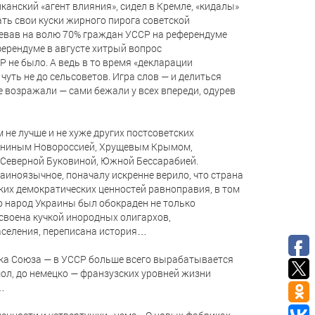
канский «агент влияния», сидел в Кремле, «кидалы»
ть свои куски жирного пирога советской
плевав на волю 70% граждан УССР на референдуме
ферендуме в августе хитрый вопрос
Р не было. А ведь в то время «декларации
чуть не до сельсоветов. Игра слов — и делиться
е возражали — сами бежали у всех впереди, одурев
м не лучше и не хуже других постсоветских
Лениным Новороссией, Хрущевым Крымом,
Северной Буковиной, Южной Бессарабией.
аиноязычное, поначалу искренне верило, что страна
ких демократических ценностей равноправия, в том
о народ Украины был обокраден не только
своена кучкой инородных олигархов,
аселения, переписана история…
ка Союза — в УССР больше всего вырабатывается
 мол, до немецко — франзузских уровней жизни
…