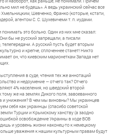
го и наоборот, как раньше, не понимали. Причем
ьно мил не будешь». А ведь украинский сейчас все
 Хмельницким, Шевченко, Франко (которые, кстати,
андерой, агентом
С. С. Шухевичеми
т. п. иудами.
понимать это больно. Один из них мне сказал:
 Они бы не русский запрещали, а писали
 телепередачи. А русский пусть будет вторым
культурно и крепче, сплоченнее станет! Никто
нимает он, что киевским марионеткам Запада нет
ющих.
ступления в суде, чтения тех же аннотаций
ольство и недоумение — отчего так? Отчего
вляют 4% населения, но шведский второй
 тому же на землях Дикого поля, завоеванного
а и унижения? В чем мы виновны? Мы украинцев
уем себя как украинцы (спасибо советской
 земли Турции и Крымскому ханству (а заодно
 ошибкой освобождение Украины в ходе ВОВ
дишь и уровень жизни наконец-то к немецкому
 больше уважения к нашим культурным правам будут