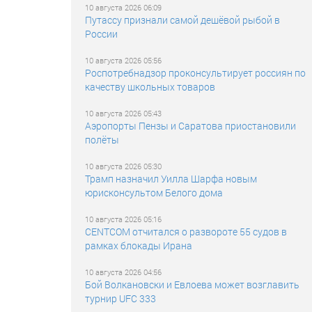
10 августа 2026 06:09
Путассу признали самой дешёвой рыбой в
России
10 августа 2026 05:56
Роспотребнадзор проконсультирует россиян по
качеству школьных товаров
10 августа 2026 05:43
Аэропорты Пензы и Саратова приостановили
полёты
10 августа 2026 05:30
Трамп назначил Уилла Шарфа новым
юрисконсультом Белого дома
10 августа 2026 05:16
CENTCOM отчитался о развороте 55 судов в
рамках блокады Ирана
10 августа 2026 04:56
Бой Волкановски и Евлоева может возглавить
турнир UFC 333