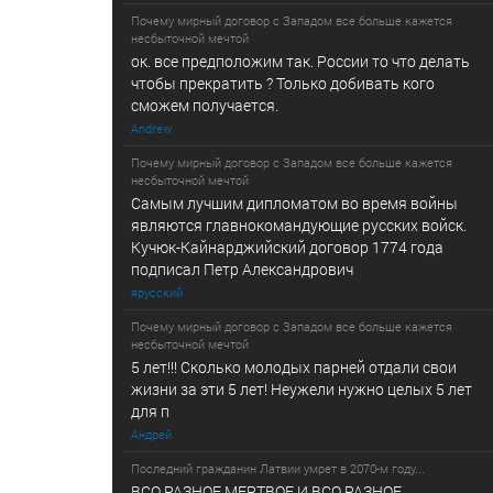
Почему мирный договор с Западом все больше кажется
несбыточной мечтой
ок. все предположим так. России то что делать
чтобы прекратить ? Только добивать кого
сможем получается.
Andrew
Почему мирный договор с Западом все больше кажется
несбыточной мечтой
Самым лучшим дипломатом во время войны
являются главнокомандующие русских войск.
Кучюк-Кайнарджийский договор 1774 года
подписал Петр Александрович
ярусский
Почему мирный договор с Западом все больше кажется
несбыточной мечтой
5 лет!!! Сколько молодых парней отдали свои
жизни за эти 5 лет! Неужели нужно целых 5 лет
для п
Андрей
Последний гражданин Латвии умрет в 2070-м году...
ВСО РАЗНОЕ МЕРТВОЕ И ВСО РАЗНОЕ