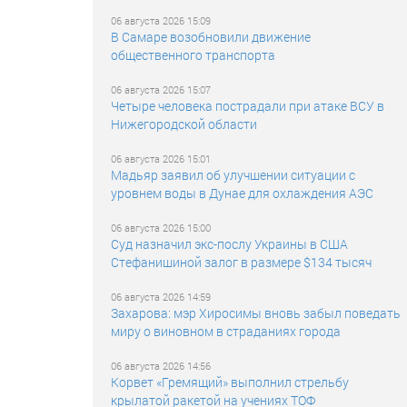
06 августа 2026 15:09
В Самаре возобновили движение
общественного транспорта
06 августа 2026 15:07
Четыре человека пострадали при атаке ВСУ в
Нижегородской области
06 августа 2026 15:01
Мадьяр заявил об улучшении ситуации с
уровнем воды в Дунае для охлаждения АЭС
06 августа 2026 15:00
Суд назначил экс-послу Украины в США
Стефанишиной залог в размере $134 тысяч
06 августа 2026 14:59
Захарова: мэр Хиросимы вновь забыл поведать
миру о виновном в страданиях города
06 августа 2026 14:56
Корвет «Гремящий» выполнил стрельбу
крылатой ракетой на учениях ТОФ