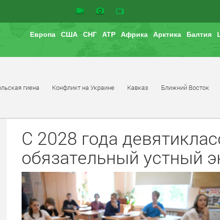
вить
Европа
США
СНГ
АТР
Африка
Арктика
Балтия
льская гиена
Конфликт на Украине
Кавказ
Ближний Восток
С 2028 года девятиклас
обязательный устный э