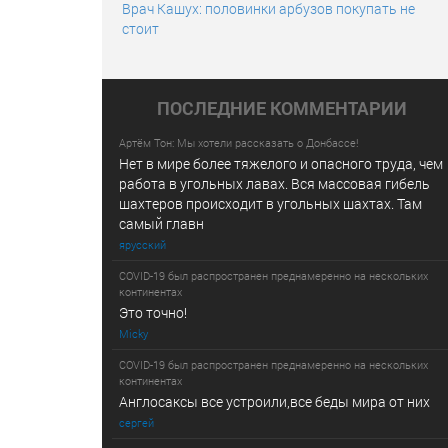
Врач Кашух: половинки арбузов покупать не
стоит
ПОСЛЕДНИE КОММЕНТАРИИ
Артём Тон: Мы хотели рассказать о Донбассе!
Нет в мире более тяжелого и опасного труда, чем
работа в угольных лавах. Вся массовая гибель
шахтеров происходит в угольных шахтах. Там
самый главн
ярусский
COVID-19 был распространен преднамеренно на нескольких
континентах
Это точно!
Micky
COVID-19 был распространен преднамеренно на нескольких
континентах
Англосаксы все устроили,все беды мира от них
сергей