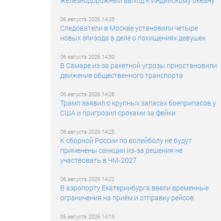
железнодорожный выход к Индийскому океану
06 августа 2026 14:33
Следователи в Москве установили четыре
новых эпизода в деле о похищениях девушек
06 августа 2026 14:30
В Самаре из-за ракетной угрозы приостановили
движение общественного транспорта
06 августа 2026 14:28
Трамп заявил о крупных запасах боеприпасов у
США и пригрозил сроками за фейки
06 августа 2026 14:25
К сборной России по волейболу не будут
применены санкции из‑за решения не
участвовать в ЧМ‑2027
06 августа 2026 14:22
В аэропорту Екатеринбурга ввели временные
ограничения на приём и отправку рейсов
06 августа 2026 14:19