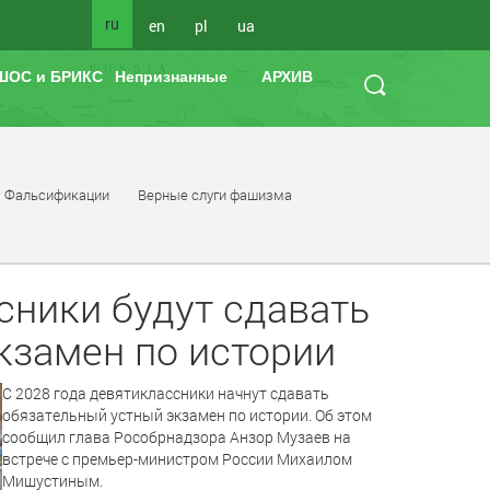
ru
en
pl
ua
ШОС и БРИКС
Непризнанные
АРХИВ
Фальсификации
Верные слуги фашизма
сники будут сдавать
кзамен по истории
С 2028 года девятиклассники начнут сдавать
обязательный устный экзамен по истории. Об этом
сообщил глава Рособрнадзора Анзор Музаев на
встрече с премьер-министром России Михаилом
Мишустиным.