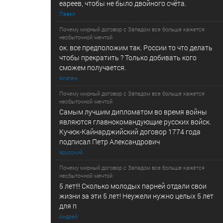
еареев, чтобы не было двойного счёта.
Павел
Почему мирный договор с Западом все больше кажется
несбыточной мечтой
ок. все предположим так. России то что делать
чтобы прекратить ? Только добивать кого
сможем получается.
Andrew
Почему мирный договор с Западом все больше кажется
несбыточной мечтой
Самым лучшим дипломатом во время войны
являются главнокомандующие русских войск.
Кучюк-Кайнарджийский договор 1774 года
подписал Петр Александрович
ярусский
Почему мирный договор с Западом все больше кажется
несбыточной мечтой
5 лет!!! Сколько молодых парней отдали свои
жизни за эти 5 лет! Неужели нужно целых 5 лет
для п
Андрей