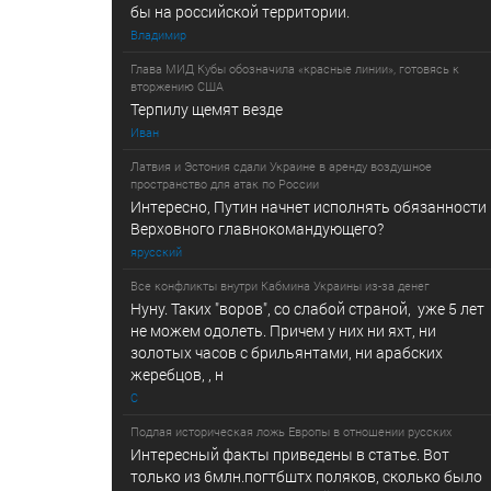
бы на российской территории.
Владимир
Глава МИД Кубы обозначила «красные линии», готовясь к
вторжению США
Терпилу щемят везде
Иван
Латвия и Эстония сдали Украине в аренду воздушное
пространство для атак по России
Интересно, Путин начнет исполнять обязанности
Верховного главнокомандующего?
ярусский
Все конфликты внутри Кабмина Украины из-за денег
Нуну. Таких "воров", со слабой страной, уже 5 лет
не можем одолеть. Причем у них ни яхт, ни
золотых часов с брильянтами, ни арабских
жеребцов, , н
С
Подлая историческая ложь Европы в отношении русских
Интересный факты приведены в статье. Вот
только из 6млн.погтбштх поляков, сколько было