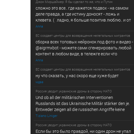
Джон Миршаймер: Я бы сделал то же, что и Путин
сложно это все.. где кажется подвох - на самом
деле правда, а где истину доносят - ложь и
клевета. ( ладно, я больше позитив люблю.. и от
Anna
ЕС создает центры для возвращения нелегальных мигрантов
сборка всех топовых нейронок под фото и видео -
@­a­i­­gr­mx­b­­o­t - можете сами сгенерировать любой
контент в любом виде, в т­ележг­е е­сл­и ч­то
Anna
ЕС создает центры для возвращения нелегальных мигрантов
ну что сказать, у нас скоро еще хуже будет
мдаа
Россия уводит украинские дроны в сторону НАТО
Und ob all der militärischen Interventionen
Russlands ist das Ukrainische Militär stärker den je.
Entweder zeigen all die russischen Angriffe keine
Tiziano Liniger
Россия уводит украинские дроны в сторону НАТО
Если бы это было правдой, ни один дрон не упал