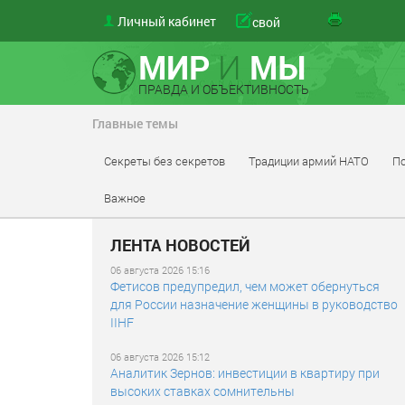
Личный кабинет
свой
Отпра
МИР
И
МЫ
ПРАВДА И ОБЪЕКТИВНОСТЬ
Главные темы
Секреты без секретов
Традиции армий НАТО
По
Важное
ЛЕНТА НОВОСТЕЙ
06 августа 2026 15:16
Фетисов предупредил, чем может обернуться
для России назначение женщины в руководство
IIHF
06 августа 2026 15:12
Аналитик Зернов: инвестиции в квартиру при
высоких ставках сомнительны