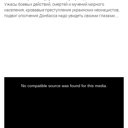
Ужасы боевых действий, смертей и мучений мирного
населения, кровавые преступления украинских неонацистов,
подвиг ополчения Донбасса надо увидеть своими глазами…
This
is
a
No compatible source was found for this media.
modal
window.