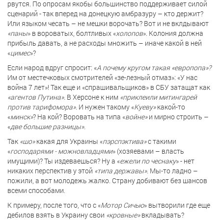
рвутся. По опросам якобы большинство поддерживает силой
сценарий - так вперед на донецкую амбразуру – кто держит?
Или языком чесать – не мешки ворочать? Вот и не вклдывают
«паны
» в вороватых, болтливых «
холопов
». Колония должна
прибыль давать, а не расходы множить – иначе какой в ней
«
цимес
»?
Если народ вдруг спросит: «
А почему кругом такая «европопа»?
Им от местечковых смотрителей «зе-лезный отмаз»: «У нас
война 7 лет»! Так еще и «спрашивальщиков» в СБУ затащат как
«агентов Путина».
В Херсоне к ним
«приклеили митингарей
против тарифомора».
И нужен такому «
Куеву»
какой-то
«
минск»
? На кой? Воровать на типа «
войне»
и мирно строить –
«
две большие разницы».
Так
«шо»
какая для Украины «
пэрспэктива»
с такими
«
господарями - можновладцями
» (хозяевами – власть
имущими)? Ты издеваешься? Ну а «
ежели по чеснаку
» - нет
никаких перспектив у этой
«типа державы»
. Мы-то ладно –
пожили, а вот молодежь жалко. Страну добивают без шансов
всеми способами.
К примеру, после того, что с «
Мотор Сичью
» вытворили где еще
дебилов взять в Украину свои
«кровные»
вкладывать?