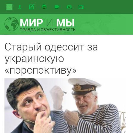
МИР
И
МЫ
ПРАВДА И ОБЪЕКТИВНОСТЬ
Старый одессит за
украинскую
«пэрспэктиву»