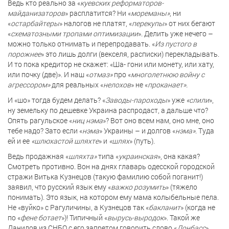
Ведь кто реально за «
куевских реформаторов-
майданизаторов
» расплатится? Ни «
мореманы»
, ни
«
остарбайтеры
» налогов не платят, «
перекупы
» от них бегают
«
схематозными тропами оптимизации
». Делить уже нечего –
можно только отнимать и перепродавать. «
Из пустого в
порожнее
» это лишь долги (векселя, расписки) перекладывать.
И то пока кредитор не скажет: «Ша- гони или монету, или хату,
или почку (две)». И наш «
отмаз»
про «
многолетнюю войну с
агрессором»
для реальных «
нелохов
» не «
проканает».
И «шо» тогда будем делать? «
Заводы-пароходы
» уже
«слили
»,
ну земельку по дешевке Украина распродаст, а дальше что?
Опять рагульское «
ниц нэма
»? Вот оно всем нам, оно мне, оно
тебе надо? Зато если «
нэма
» Украины – и долгов «
нэма»
. Туда
ей и ее
«шлюхастой шляхте
» и
«шлях
» (путь).
Ведь продажная «
шляхта»
типа «
украинская
», она какая?
Смотреть противно. Вон на днях главарь одесской городской
стражи Витька Кузнецов (такую фамилию собой поганит!)
заявил, что русский язык ему «
важко розумить
» (тяжело
понимать). Это язык, на котором ему мама колыбельные пела.
Не «вуйко» с Рагуличины, а Кузнецов так «
бакланит
» (когда не
по «
фене ботает
»)! Типичный «
вырусь-выродок
». Такой же
Данилов из СНБО с его запретом говорить слово «
Донбасс
».