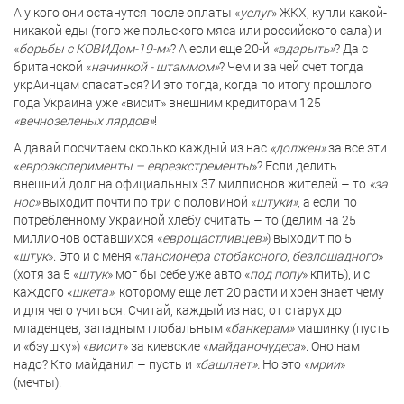
А у кого они останутся после оплаты «
услуг
» ЖКХ, купли какой-
никакой еды (того же польского мяса или российского сала) и
«
борьбы с КОВИДом-19-м»
? А если еще 20-й
«вдарыть»
? Да с
британской «
начинкой - штаммом»
? Чем и за чей счет тогда
укрАинцам спасаться? И это тогда, когда по итогу прошлого
года Украина уже «висит» внешним кредиторам 125
«вечнозеленых лярдов»
!
А давай посчитаем сколько каждый из нас
«должен»
за все эти
«
евроэксперименты – евреэкстременты
»? Если делить
внешний долг на официальных 37 миллионов жителей – то
«за
нос»
выходит почти по три с половиной «
штуки»
, а если по
потребленному Украиной хлебу считать – то (делим на 25
миллионов оставшихся «
еврощастливцев»
) выходит по 5
«
штук
». Это и с меня «
пансионера стобаксного, безлошадного
»
(хотя за 5 «
штук
» мог бы себе уже авто «
под попу
» кпить), и с
каждого «
шкета»
, которому еще лет 20 расти и хрен знает чему
и для чего учиться. Считай, каждый из нас, от старух до
младенцев, западным глобальным «
банкерам»
машинку (пусть
и «бэушку») «
висит
» за киевские «
майданочудеса
». Оно нам
надо? Кто майданил – пусть и
«башляет».
Но это «
мрии
»
(мечты).