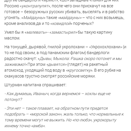
Россию «
уконтрапупят
», после чего они прискачут на все
готовое – безоружных русских убивать, выселять и в рабство
угонять. «
Майдауны
» такие
«майдауны»
– что с них возьмешь,
кроме анализов,да и то «
ковидлой
» порченых?
Умел бы я «
малевать»
- «
замастырил»
бы такую картину
маслом.
На тонущей, дырявой, гнилой укролохани – «Укрохохлохани» (и
то не под своим, а под панамским флагом) бандерлоги
радостно скачут: «
Дывы, Мыкола: Рашка скоро потонет и мы
заживэмо!»
При этом
«дывятся»
(глядят) на ракетный
атомоход, уходящий под воду в
«кругосветку
». В его рубке на
скакуасов грустно смотрят российские моряки.
Штурман капитана спрашивает:
- Как думаешь, Иваныч, когда вернемся – хохлы еще не
потонут?
- Эти нет – такое плавает, на обратном пути придется
подобрать – «морской закон», жаль только, что нормальные к
тому времени могут не выжить. Но «по-любэ», укрокорыту
ихнему точно «амба».