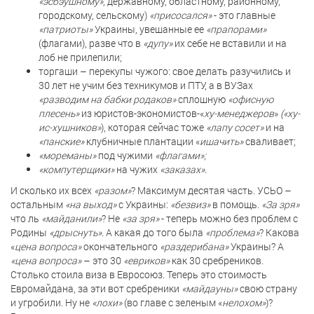
«эсбэушному»
, державному, областному, районному,
городскому, сельскому)
«присосался»
- это главные
«патриоты»
Украины, увешанные ее
«прапорами»
(флагами), разве что в
«дупу»
их себе не вставили и на
лоб не прилепили;
торгаши – перекупы чужого: свое делать разучились и
30 лет не учим без техникумов и ПТУ, а в ВУЗах
«разводим
на бабки родаков»
сплошную
«офисную
плесень»
из юристов-экономистов-«
ху-менеджеров
»
(«ху-
ис-хушников»
), которая сейчас тоже
«лапу сосет»
и на
«панские»
клубничные плантации «
ишачить»
сваливает;
«мореманы»
под чужими
«флагами»;
«компутерщики»
на чужих
«заказах».
И сколько их всех
«разом»
? Максимум десятая часть. УСЬО –
остальным
«на выход»
с Украины:
«безвиз»
в помощь.
«За зря»
что ль
«майданили»
? Не
«за зря»
- теперь можно без проблем с
Родины
«дрыснуть».
А какая до того была
«проблема»
? Какова
«
цена вопроса»
окончательного
«раздерибана»
Украины? А
«цена вопроса»
– это 30
«евриков»
как 30 сребреников.
Столько стоила виза в Евросоюз. Теперь это стоимость
Евромайдана, за эти вот сребреники
«майдауны»
свою страну
и угробили. Ну не
«лохи»
(во главе с зеленым «
нелохом»
)?