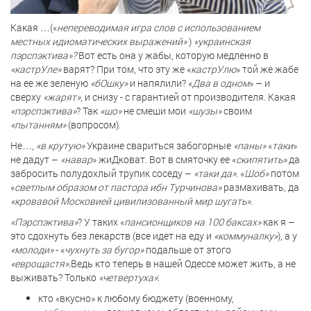
Какая …(«
непереводимая игра слов с использованием
местных идиоматических выражений»
)
«украинская
пэрспэктива»?
Вот есть она у жабы, которую медленно в
«кастрУле»
варят? При том, что эту же «
кастрУлю
» той же жабе
на ее же зеленую
«бОшку»
и напялили? «
Два в одном
» – и
сверху
«жарят»
, и снизу - с гарантией от производителя. Какая
«пэрспэктива»
? Так
«шо»
не смеши мои
«шузы»
своим
«пытанням»
(вопросом).
Не…,
«в крутую»
Украине свариться забогорные
«паны»
«
таки
»
не дадут –
«навар
» жиДковат. Вот в смяточку ее «
скипятить»
да
забросить полудохлый трупик соседу –
«таки да».
«
Шоб»
потом
«
светлым образом от пастора ибн Турчинова»
размахивать, да
«кровавой Московией цивилизованный мир шугать».
«Пэрспэктива»
? У таких «
пансионщиков на 100 баксах»
как я –
это сдохнуть без лекарств (все идет на еду и
«коммуналку»
), а у
«молоди»
- «
чухнуть за бугор»
подальше от этого
«еврощастя»
.Ведь кто теперь в нашей Одессе может жить, а не
выживать? Только
«четвертуха»
:
кто «вкусно» к любому бюджету (военному,