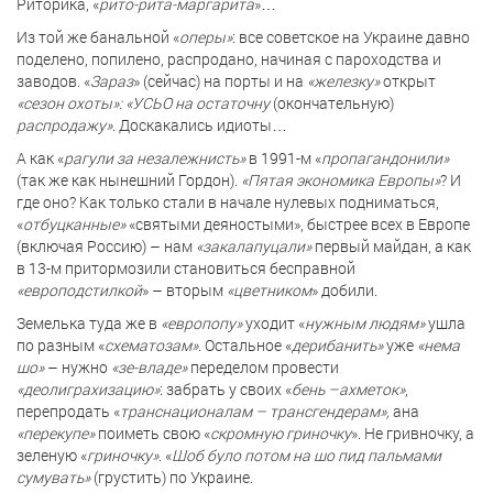
Риторика, «
рито-рита-маргарита
»…
Из той же банальной «
оперы»
: все советское на Украине давно
поделено, попилено, распродано, начиная с пароходства и
заводов. «
Зараз
» (сейчас) на порты и на
«железку»
открыт
«сезон охоты»: «УСЬО на остаточну
(окончательную)
распродажу»
. Доскакались идиоты…
А как «
рагули за незалежнисть»
в 1991-м «
пропагандонили»
(так же как нынешний Гордон).
«Пятая экономика Европы»
? И
где оно? Как только стали в начале нулевых подниматься,
«
отбуцканные»
«святыми деяностыми», быстрее всех в Европе
(включая Россию) – нам
«закалапуцали»
первый майдан, а как
в 13-м притормозили становиться бесправной
«европодстилкой
» – вторым
«цветником
» добили.
Земелька туда же в
«европопу»
уходит «
нужным людям»
ушла
по разным «
схематозам»
. Остальное «
дерибанить»
уже
«нема
шо»
– нужно
«зе-владе»
переделом провести
«деолиграхизацию»
: забрать у своих «
бень –ахметок»
,
перепродать «
транснационалам – трансгендерам»,
ана
«перекупе»
поиметь свою «
скромную
гриночку
». Не гривночку, а
зеленую «
гриночку»
. «
Шоб було потом на шо пид пальмами
сумувать»
(грустить) по Украине.