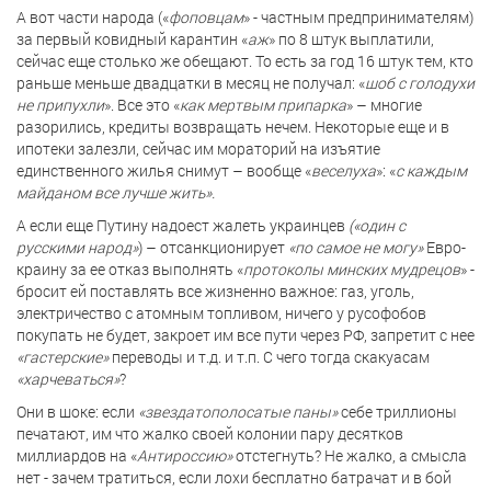
А вот части народа («
фоповцам
» - частным предпринимателям)
за первый ковидный карантин «
аж
» по 8 штук выплатили,
сейчас еще столько же обещают. То есть за год 16 штук тем, кто
раньше меньше двадцатки в месяц не получал: «
шоб с голодухи
не припухли
». Все это «
как мертвым припарка
» – многие
разорились, кредиты возвращать нечем. Некоторые еще и в
ипотеки залезли, сейчас им мораторий на изъятие
единственного жилья снимут – вообще «
веселуха
»: «
с каждым
майданом все лучше жить».
А если еще Путину надоест жалеть украинцев
(«один с
русскими народ»
) – отсанкционирует
«по самое не могу»
Евро-
краину за ее отказ выполнять «
протоколы минских мудрецов
» -
бросит ей поставлять все жизненно важное: газ, уголь,
электричество с атомным топливом, ничего у русофобов
покупать не будет, закроет им все пути через РФ, запретит с нее
«гастерские»
переводы и т.д. и т.п. С чего тогда скакуасам
«харчеваться»
?
Они в шоке: если
«звездатополосатые паны»
себе триллионы
печатают, им что жалко своей колонии пару десятков
миллиардов на «
Антироссию»
отстегнуть? Не жалко, а смысла
нет - зачем тратиться, если лохи бесплатно батрачат и в бой