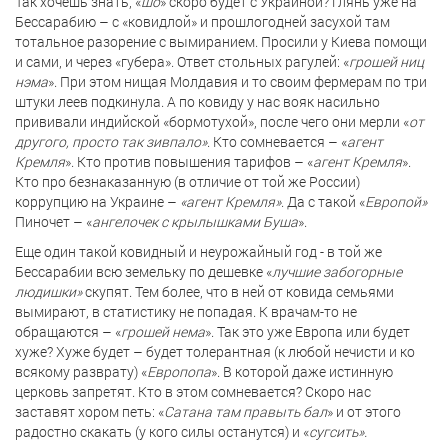
Так хочешь знать, «
шо
» скоро будет с Украиной? Глянь уже на
Бессарабию – с «ковидлой» и прошлогодней засухой там
тотальное разорение с вымиранием. Просили у Киева помощи
и сами, и через «губера». Ответ стольных рагулей: «
грошей ниц
нэма
». При этом нищая Молдавия и то своим фермерам по три
штуки леев подкинула. А по ковиду у нас вояк насильно
прививали индийской «бормотухой», после чего они мерли «
от
другого, просто так зивпало»
. Кто сомневается – «
агент
Кремля
». Кто против повышения тарифов – «
агент Кремля
».
Кто про безнаказанную (в отличие от той же России)
коррупцию на Украине –
«агент Кремля»
. Да с такой «
Европой»
Пиночет – «
ангелочек с крылышками Буша
».
Еще один такой ковидный и неурожайный год - в той же
Бессарабии всю земельку по дешевке «
лучшие забогорные
людишки»
скупят. Тем более, что в ней от ковида семьями
вымирают, в статистику не попадая. К врачам-то не
обращаются – «
грошей нема
». Так это уже Европа или будет
хуже? Хуже будет – будет толерантная (к любой нечисти и ко
всякому разврату) «
Европопа
». В которой даже истинную
церковь запретят. Кто в этом сомневается? Скоро нас
заставят хором петь: «
Сатана там правыть бал
» и от этого
радостно скакать (у кого силы останутся) и «
сугсить».