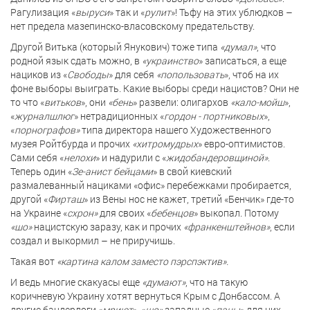
Рагулизация «
выруси
» так и «
рулит
»! Тьфу на этих ублюдков –
нет предела мазепинско-власовскому предательству.
Другой Витька (который Янукович) тоже типа
«думал»
, что
родной язык сдать можно, в
«украинство
» записаться, а еще
нациков из «
Свободы
» для себя
«попользовать
», чтоб на их
фоне выборы выиграть. Какие выборы среди нацистов? Они не
то что «
витьков
», они
«бень
» развели: олигархов
«кало-мойш
»,
«
журналшлюг
» нетрадиционных «
гордон - портниковых
»,
«
порнографов»
типа директора нашего Художественного
музея Ройтбурда и прочих
«хитромудрых
» евро-оптимистов.
Сами себя «
нелохи
» и надурили с «
жидобандеровщиной»
.
Теперь один «
Зе-анист бейцами
» в свой киевский
размалеванный нациками «офис» перебежками пробирается,
другой «
Фирташ
» из Вены нос не кажет, третий «Бенчик» где-то
на Украине «
схрон»
для своих «
бебенцов
» выкопал. Потому
«шо»
нацистскую заразу, как и прочих
«франкенштейнов»
, если
создал и выкормил – не приручишь.
Такая вот
«картина калом заместо пэрспэктив».
И ведь многие скакуасы еще
«думают»
, что на такую
коричневую Украину хотят вернуться Крым с Донбассом. А
другие бандерлоги «
мриют
», «
шо»
западные «
паны
» для них