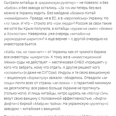
Сыграли китайцы в
«украинскую рулетку»
– не повезло: и без
«бабок»,
и без завода остались. «
За то
» им теперь без виз
можно в Украину ездить. Без майдана «
безвиз
» Китай
«намайданил
». Правда, не в ЕС, а в «
европейську
» Украину. Но
«
то такэ
». И что – стоило это
«три лярда»
? Россия за свои такие
же хотя бы Крым получила, а китайцы «
курам на смех»
: «
безвиз
в Хохлостан»
. Наверняка, уже очередь «
китайоз на
укрокордоне шарится»
? А еще вернее – с другой очередью из
инвесторов бьется.
«
Кабы так, но таки нет»
– от Украины как от чумного барака
все инвесторы
«шхерятся
». К тому же в «
инвестиционной
Мекке
» суды не действует – местечковая СНБО «порешает» у
кого что забрать, кому что отдать. А другие решают кого
«
ославить»
(и даже не СУГСом). Индусы и те свою вакционную
– акционную «
бормотуху
» зажали - обиделись. Отвадили «
зе-
поцы
» почти всех от страны «
зе-лезно
» – с гарантией минимум
на десятилетку: все равно больше Украине не протянуть
(только ноги). И лишь китайцы, хитро щурясь на «
Мотор Сич
»,
везут свою вакцину с половинной эффективностью. «
Фифти-
фифти»
с биркой «
Мэйд ин Чайна
». На украинскую «
рулетку»
с
заводом – китайская с вакциной.