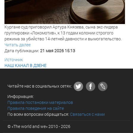
Кургане суд приговорил Артура Князева, сына экс-лидера
группировки «Локомотив», к 13 годам колонии строгого
режима за убийство 14-летней давности и вымогательство.
Читать далее
Дата публикации:
21 мая 2026 15:13
Источник
НАШ КАНАЛ В ДЗЕНЕ
Читайте нас в социальных сетях:
Информация:
Правила постановки материалов
Правила поведения на сайте
По всем вопросам обращаться:
Связаться с нами
© «The world and we» 2010 - 2026