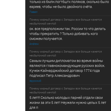
только из 6млн.погтбштх поляков, сколько было
еареев, чтобы не было двойного счёта.
Павел
Почему мирный договор с Западом все больше кажется
несбыточной мечтой
ок. все предположим так. России то что делать
чтобы прекратить ? Только добивать кого
сможем получается.
Andrew
Почему мирный договор с Западом все больше кажется
несбыточной мечтой
Самым лучшим дипломатом во время войны
являются главнокомандующие русских войск.
Кучюк-Кайнарджийский договор 1774 года
подписал Петр Александрович
ярусский
Почему мирный договор с Западом все больше кажется
несбыточной мечтой
5 лет!!! Сколько молодых парней отдали свои
жизни за эти 5 лет! Неужели нужно целых 5 лет
для п