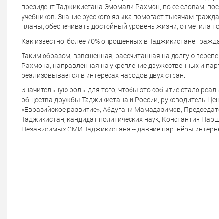
президент Таджикистана Эмомали Рахмон, по ее словам, посе
учебников. Знание русского языка помогает тысячам граж
планы, обеспечивать достойный уровень жизни, отметила т
Как известно, более 70% опрошенных в Таджикистане гражда
Таким образом, взвешенная, рассчитанная на долгую персп
Рахмона, направленная на укрепление дружественных и пар
реализовывается в интересах народов двух стран.
Значительную роль для того, чтобы это событие стало реал
общества дружбы Таджикистана и России, руководитель Цен
«Евразийское развитие», Абдугани Мамадазимов, Председат
Таджикистан, кандидат политических наук, Константин Пар
Независимых СМИ Таджикистана -- давние партнёры интерне