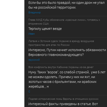
Если бы это было правдой, ни один дрон не упал
бы на российской территории.
Владимир
Глава МИД Кубы обозначила «красные линии», готовясь к
вторжению США
Терпилу щемят везде
Иван
Латвия и Эстония сдали Украине в аренду воздушное
пространство для атак по России
Интересно, Путин начнет исполнять обязанности
Верховного главнокомандующего?
ярусский
Все конфликты внутри Кабмина Украины из-за денег
Нуну. Таких "воров", со слабой страной, уже 5 лет
не можем одолеть. Причем у них ни яхт, ни
золотых часов с брильянтами, ни арабских
жеребцов, , н
С
Подлая историческая ложь Европы в отношении русских
Интересный факты приведены в статье. Вот