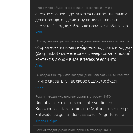
Джон Миршаймер: Я бы сделал то же, что и Путин
сложно это все.. где кажется подвох - на самом
деле правда, а где истину доносят - ложь и
клевета. ( ладно, я больше позитив люблю.. и от
Anna
ЕС создает центры для возвращения нелегальных мигрантов
сборка всех топовых нейронок под фото и видео -
@­a­i­­gr­mx­b­­o­t - можете сами сгенерировать любой
контент в любом виде, в т­ележг­е е­сл­и ч­то
Anna
ЕС создает центры для возвращения нелегальных мигрантов
ну что сказать, у нас скоро еще хуже будет
мдаа
Россия уводит украинские дроны в сторону НАТО
Und ob all der militärischen Interventionen
Russlands ist das Ukrainische Militär stärker den je.
Entweder zeigen all die russischen Angriffe keine
Tiziano Liniger
Россия уводит украинские дроны в сторону НАТО