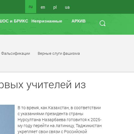
ru
en
pl
ua
ШОС и БРИКС
Непризнанные
АРХИВ
Фальсификации
Верные слуги фашизма
рвых учителей из
В то время, как Казахстан, в соответствии
с указаниями президента страны
Нурсултана Назарбаева готовится к 2025-
му году перейти на латиницу, Таджикистан
укрепляет свои связи с Российской