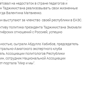
товал на недостаток в стране педагогов и
дан Таджикистана реализовывать свои жизненные
огда Валентина Матвиенко.
н выступают за членство своей республики в ЕАЭС.
ективу политика президента Таджикистана Эмомали
тнёрских отношений с Россией, успешно
ьностью, сыграли Абдулло Хабибов, председатель
трально-Азиатского экспертного клуба
ель Ассоциации политологов Республики
шин, сотрудник Национальной Ассоциации
т-портала "Мир и мы".