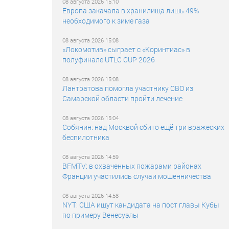
08 августа 2026 15:10
Европа закачала в хранилища лишь 49%
необходимого к зиме газа
08 августа 2026 15:08
«Локомотив» сыграет с «Коринтиас» в
полуфинале UTLC CUP 2026
08 августа 2026 15:08
Лантратова помогла участнику СВО из
Самарской области пройти лечение
08 августа 2026 15:04
Собянин: над Москвой сбито ещё три вражеских
беспилотника
08 августа 2026 14:59
BFMTV: в охваченных пожарами районах
Франции участились случаи мошенничества
08 августа 2026 14:58
NYT: США ищут кандидата на пост главы Кубы
по примеру Венесуэлы