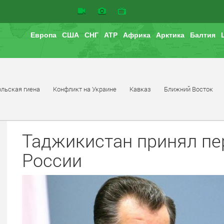
Европа
США
СНГ
АТР
Африка
Арктика
Балтия
льская гиена
Конфликт на Украине
Кавказ
Ближний Восток
Таджикистан принял пе
России