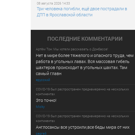
08 августа 2026 14:33
Три человека погибли, ещё двое пострадали в
ДТП в Ярославской области
ПОСЛЕДНИE КОММЕНТАРИИ
Артём Тон: Мы хотели рассказать о Донбассе!
Нет в мире более тяжелого и опасного труда, чем
работа в угольных лавах. Вся массовая гибель
шахтеров происходит в угольных шахтах. Там
самый главн
ярусский
COVID-19 был распространен преднамеренно на нескольких
континентах
Это точно!
Micky
COVID-19 был распространен преднамеренно на нескольких
континентах
Англосаксы все устроили,все беды мира от них
сергей