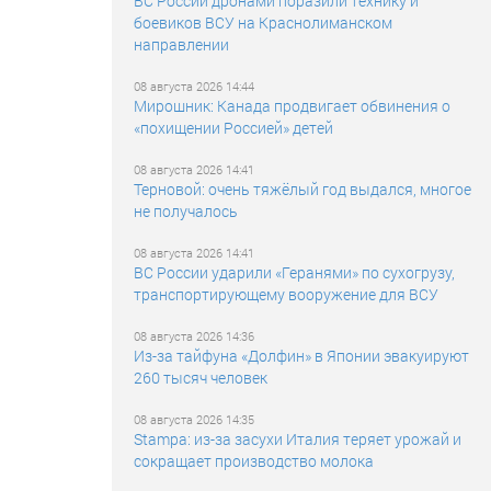
ВС России дронами поразили технику и
боевиков ВСУ на Краснолиманском
направлении
08 августа 2026 14:44
Мирошник: Канада продвигает обвинения о
«похищении Россией» детей
08 августа 2026 14:41
Терновой: очень тяжёлый год выдался, многое
не получалось
08 августа 2026 14:41
ВС России ударили «Геранями» по сухогрузу,
транспортирующему вооружение для ВСУ
08 августа 2026 14:36
Из-за тайфуна «Долфин» в Японии эвакуируют
260 тысяч человек
08 августа 2026 14:35
Stampa: из-за засухи Италия теряет урожай и
сокращает производство молока