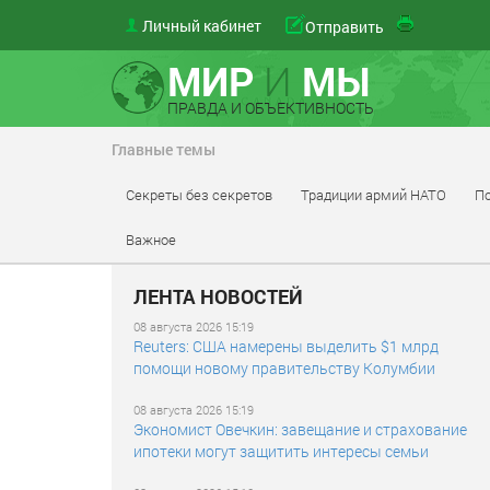
Личный кабинет
Отправить
МИР
И
МЫ
ПРАВДА И ОБЪЕКТИВНОСТЬ
Главные темы
Секреты без секретов
Традиции армий НАТО
По
Важное
ЛЕНТА НОВОСТЕЙ
08 августа 2026 15:19
Reuters: США намерены выделить $1 млрд
помощи новому правительству Колумбии
08 августа 2026 15:19
Экономист Овечкин: завещание и страхование
ипотеки могут защитить интересы семьи