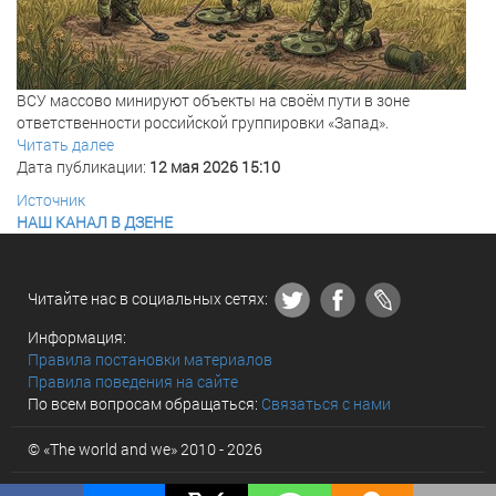
ВСУ массово минируют объекты на своём пути в зоне
ответственности российской группировки «Запад».
Читать далее
Дата публикации:
12 мая 2026 15:10
Источник
НАШ КАНАЛ В ДЗЕНЕ
Читайте нас в социальных сетях:
Информация:
Правила постановки материалов
Правила поведения на сайте
По всем вопросам обращаться:
Связаться с нами
© «The world and we» 2010 - 2026