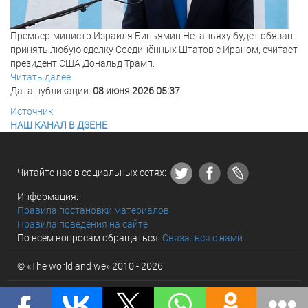
Премьер-министр Израиля Биньямин Нетаньяху будет обязан
принять любую сделку Соединённых Штатов с Ираном, считает
президент США Дональд Трамп.
Читать далее
Дата публикации:
08 июня 2026 05:37
Источник
НАШ КАНАЛ В ДЗЕНЕ
Читайте нас в социальных сетях:
Информация:
Правила постановки материалов
Правила поведения на сайте
По всем вопросам обращаться:
Связаться с нами
© «The world and we» 2010 - 2026