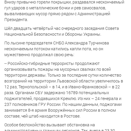
Внизу привычно горели покрышки, раздавался нескончаемый
гул ударов о металлические бочки и рев самосвалов,
вываливающих мусор прямо рядом с Администрацией
Президента.
Шёл двадцать четвёртый час очередного заседания Совета
Национальной Безопасности и Обороны Украины.
По лысине председателя СНБО Александра Турчинова
нескончаемым потоком катились капли пота, но он
мужественно продолжал свою речь:
-- Российско-гибридные террористы продолжают
организовывать пожары на мусорных свалках по всей
территории державы. Только за последние сутки количество
возгораний на территории Львовской области увеличилось в
12 раз, Тернопольской – в 14, и в Ивано-Франковской – в 22
раза. Органами СБУ задержано 16789 потенциальных
поджигателей, продавшихся Кремлю. Из них – 24 генерала и
237 полковников ГРУ России. По нашим данным, поджогами
занимается 8-я армия Вооружённых сил России в полном
составе, чей штаб находится в Ростове.
Особое беспокойство вызывает обстановка на
административных границах регионов. Так, вчера в 23.30