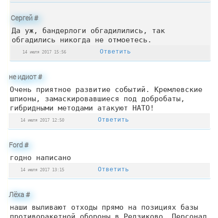
Сергей
#
Да уж, бандерлоги обгадилились, так
обгадились никогда не отмоетесь.
Ответить
14 июля 2017 15:56
не идиот
#
Очень приятное развитие событий. Кремлевские
шпионы, замаскировавшиеся под добробаты,
гибридными методами атакуют НАТО!
Ответить
14 июля 2017 12:50
Ford
#
годно написано
Ответить
14 июля 2017 13:15
Лёха
#
наши выливают отходы прямо на позициях базы
противоракетной обороны в Редзиково. Персонал