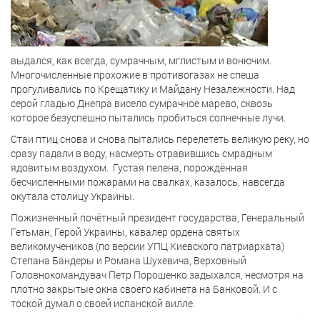
выдался, как всегда, сумрачным, мглистым и вонючим.
Многочисленные прохожие в противогазах не спеша
прогуливались по Крещатику и Майдану Незалежности. Над
серой гладью Днепра висело сумрачное марево, сквозь
которое безуспешно пытались пробиться солнечные лучи.
Стаи птиц снова и снова пытались перелететь великую реку, но
сразу падали в воду, насмерть отравившись смрадным
ядовитым воздухом. Густая пелена, порождённая
бесчисленными пожарами на свалках, казалось, навсегда
окутала столицу Украины.
Пожизненный почётный президент государства, Генеральный
Гетьман, Герой Украины, кавалер ордена святых
великомучеников (по версии УПЦ Киевского патриархата)
Степана Бандеры и Романа Шухевича, Верховный
Головнокомандувач Петр Порошенко задыхался, несмотря на
плотно закрытые окна своего кабинета на Банковой. И с
тоской думал о своей испанской вилле.