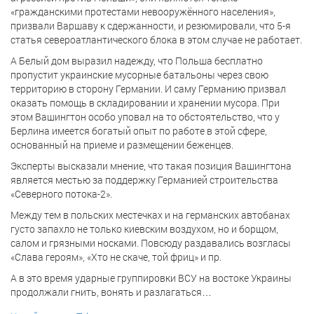
«гражданскими протестами невооружённого населения»,
призвали Варшаву к сдержанности, и резюмировали, что 5-я
статья североатлантического блока в этом случае не работает.
А Белый дом выразил надежду, что Польша бесплатно
пропустит украинские мусорные батальоны через свою
территорию в сторону Германии. И саму Германию призвал
оказать помощь в складировании и хранении мусора. При
этом Вашингтон особо уповал на то обстоятельство, что у
Берлина имеется богатый опыт по работе в этой сфере,
основанный на приеме и размещении беженцев.
Эксперты высказали мнение, что такая позиция Вашингтона
является местью за поддержку Германией строительства
«Северного потока-2».
Между тем в польских местечках и на германских автобанах
густо запахло не только киевским воздухом, но и борщом,
салом и грязными носками. Повсюду раздавались возгласы
«Слава героям», «Хто не скаче, той фриц» и пр.
А в это время ударные группировки ВСУ на востоке Украины
продолжали гнить, вонять и разлагаться…