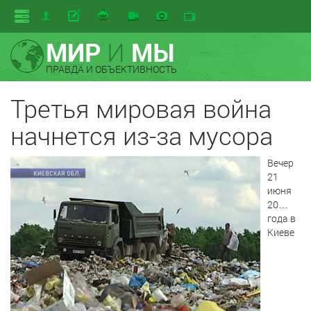
МИР
И
МЫ
ПРАВДА И ОБЪЕКТИВНОСТЬ
Третья мировая война
начнется из-за мусора
Вечер
21
июня
20…
года в
Киеве