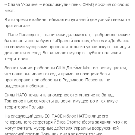
-- Слава Украине! – воскликнули члены СНБО, вскочив со своих
мест.
В это время в кабинет вбежал испуганный дежурный генерал в
противогазе:
-- Пане Президент, -- панически доложил он, -- добровольческие
батальоны снова бузят!!! «Правый сектор», «Азов» и «Донбасс»
со своими мусорками прорвали польско-украинскую границу и
двигаются вперёд! Вываливают мусор в глубине польской
территории!
Звонит министр обороны США Джеймс Мэттис, возмущается,
что наши выливают отходы прямо на позициях базы
противоракетной обороны в Редзиково. Персонал не
выдержал и сбежал…
Силы НАТО начали планомерное отступление на Запад.
Транспортные самолеты вывозят имущество и технику с
территории Польши.
На следующий день ЕС, ПАСЕ и блок НАТО в лице его
генерального секретаря Йёнса Столтенберга заявили, что «не
могут считать мусорные действия Украины вооруженной
агрессией против Польши», они являются только