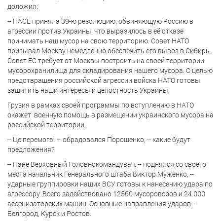
доложил:
-- ПАСЕ приняла 39-ю резолюцию, обвиняющую Россию в
агрессии против Украины, что выразилось в её отказе
принимать наш мусор на свою территорию. Совет НАТО
призывал Москву немедленно обеспечить его вывоз в Сибирь.
Совет ЕС требует от Москвы построить на своей территории
мусорохранилища для складирования нашего мусора. С целью
предотвращения российской агрессии войска НАТО готовы
защитить наши интересы и целостность Украины.
Грузия в рамках своей программы по вступлению в НАТО
окажет военную помощь в размещении украинского мусора на
российской территории.
-- Це перемога! – обрадовался Порошенко, -- какие будут
предложения?
-- Пане Верховный Головнокомандувач, -- поднялся со своего
места начальник Генерального штаба Виктор Муженко, --
ударные группировки наших ВСУ готовы к нанесению удара по
агрессору. Всего задействовано 12560 мусоровозов и 24 000
ассенизаторских машин. Основные направления ударов –
Белгород, Курск и Ростов.