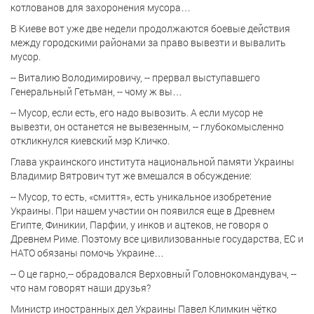
котлованов для захоронения мусора…
В Киеве вот уже две недели продолжаются боевые действия
между городскими районами за право вывезти и вывалить
мусор.
-- Виталию Володимировичу, -- прервал выступавшего
Генеральный Гетьман, -- чому ж вы…
-- Мусор, если есть, его надо вывозить. А если мусор не
вывезти, он останется не вывезенным, -- глубокомысленно
откликнулся киевский мэр Кличко.
Глава украинского института национальной памяти Украины
Владимир Вятрович тут же вмешался в обсуждение:
-- Мусор, то есть, «смиття», есть уникальное изобретение
Украины. При нашем участии он появился еще в Древнем
Египте, Финикии, Парфии, у инков и ацтеков, не говоря о
Древнем Риме. Поэтому все цивилизованные государства, ЕС и
НАТО обязаны помочь Украине…
-- О це гарно,-- обрадовался Верховный Головнокомандувач, --
что нам говорят наши друзья?
Министр иностранных дел Украины Павел Климкин чётко