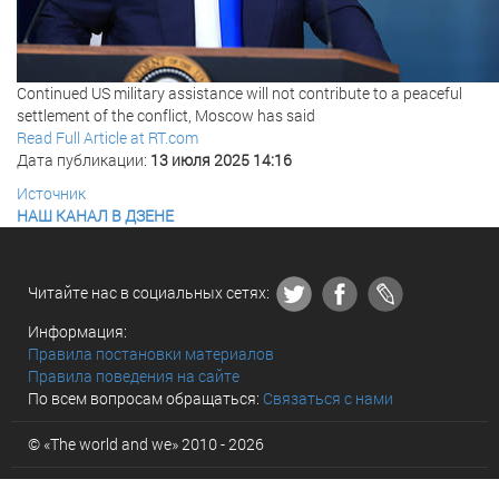
Continued US military assistance will not contribute to a peaceful
settlement of the conflict, Moscow has said
Read Full Article at RT.com
Дата публикации:
13 июля 2025 14:16
Источник
НАШ КАНАЛ В ДЗЕНЕ
Читайте нас в социальных сетях:
Информация:
Правила постановки материалов
Правила поведения на сайте
По всем вопросам обращаться:
Связаться с нами
© «The world and we» 2010 - 2026