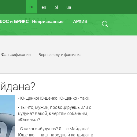
ru
en
pl
ua
ШОС и БРИКС
Непризнанные
АРХИВ
Фальсификации
Верные слуги фашизма
айдана?
- Ю-щенко! Ю-щенко!!Ю-щенко - так!!!
- Ты что, мужик, провоцируешь или с
будуна? Какой, к чертям собачьим,
«Ющенко»?
- C какого «будуна»? Я – с Майдана!
Ющенко – наш, народный кандидат в