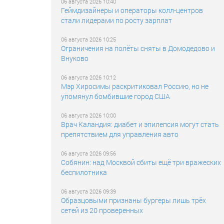
06 августа 2026 10:40
Геймдизайнеры и операторы колл-центров
стали лидерами по росту зарплат
06 августа 2026 10:25
Ограничения на полёты сняты в Домодедово и
Внуково
06 августа 2026 10:12
Мэр Хиросимы раскритиковал Россию, но не
упомянул бомбившие город США
06 августа 2026 10:00
Врач Каландия: диабет и эпилепсия могут стать
препятствием для управления авто
06 августа 2026 09:56
Собянин: над Москвой сбиты ещё три вражеских
беспилотника
06 августа 2026 09:39
Образцовыми признаны бургеры лишь трёх
сетей из 20 проверенных