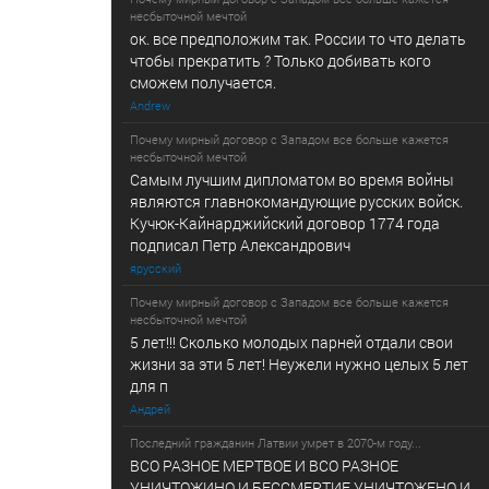
несбыточной мечтой
ок. все предположим так. России то что делать
чтобы прекратить ? Только добивать кого
сможем получается.
Andrew
Почему мирный договор с Западом все больше кажется
несбыточной мечтой
Самым лучшим дипломатом во время войны
являются главнокомандующие русских войск.
Кучюк-Кайнарджийский договор 1774 года
подписал Петр Александрович
ярусский
Почему мирный договор с Западом все больше кажется
несбыточной мечтой
5 лет!!! Сколько молодых парней отдали свои
жизни за эти 5 лет! Неужели нужно целых 5 лет
для п
Андрей
Последний гражданин Латвии умрет в 2070-м году...
ВСО РАЗНОЕ МЕРТВОЕ И ВСО РАЗНОЕ
УНИЧТОЖИНО И БЕССМЕРТИЕ УНИЧТОЖЕНО И