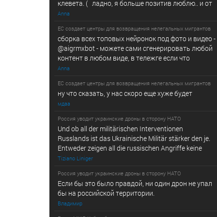
клевета. ( ладно, я больше позитив люблю.. и от
Anna
ЕС создает центры для возвращения нелегальных мигрантов
сборка всех топовых нейронок под фото и видео -
@­a­i­­gr­mx­b­­o­t - можете сами сгенерировать любой
контент в любом виде, в т­ележг­е е­сл­и ч­то
Anna
ЕС создает центры для возвращения нелегальных мигрантов
ну что сказать, у нас скоро еще хуже будет
мдаа
Россия уводит украинские дроны в сторону НАТО
Und ob all der militärischen Interventionen
Russlands ist das Ukrainische Militär stärker den je.
Entweder zeigen all die russischen Angriffe keine
Tiziano Liniger
Россия уводит украинские дроны в сторону НАТО
Если бы это было правдой, ни один дрон не упал
бы на российской территории.
Владимир