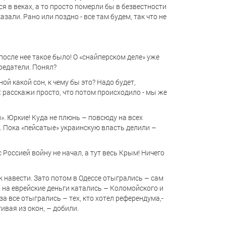
ся в веках, а то просто померли бы в безвестности
азали. Рано или поздно - все там будем, так что не
а после нее такое было! О «снайперском деле» уже
предатели. Понял?
ой какой сон, к чему бы это? Надо будет,
: расскажи просто, что потом происходило - мы же
». Юркие! Куда не плюнь – повсюду на всех
 Пока «пейсатые» украинскую власть делили –
с Россией войну не начал, а тут весь Крым! Ничего
к навести. Зато потом в Одессе отыгрались – сам
 на еврейские деньги катались – Коломойского и
за все отыгрались – тех, кто хотел референдума,-
ивая из окон, – добили.