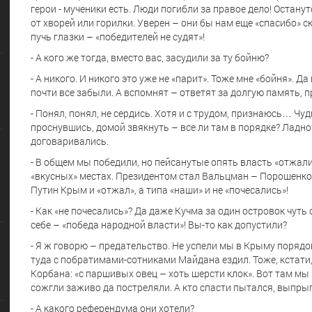
герои - мученики есть. Люди погибли за правое дело! Останут
от хворей или горилки. Уверен – они бы нам еще «спасибо» ск
пучь глазки – «победителей не судят»!
- А кого же тогда, вместо вас, засудили за ту бойню?
- А никого. И никого это уже не «парит». Тоже мне «бойня». Д
почти все забыли. А вспомнят – ответят за долгую память, 
- Понял, понял, не сердись. Хотя и с трудом, признаюсь… Чудн
проснувшись, домой звякнуть – все ли там в порядке? Ладно
договаривались.
- В общем мы победили, но пейсанутые опять власть «отжали
«вкусных» местах. Президентом стал Вальцман – Порошенко.
Путин Крым и «отжал», а типа «наши» и не «почесались»!
- Как «не почесались»? Да даже Кучма за один островок чуть 
себе – «победа народной власти»! Вы-то как допустили?
- Я ж говорю – предательство. Не успели мы в Крыму порядо
туда с побратимами-сотниками Майдана ездил. Тоже, кстати,
Корбана: «с паршивых овец – хоть шерсти клок». Вот там мы 
сожгли заживо да постреляли. А кто спасти пытался, выпрыг
- А какого референдума они хотели?