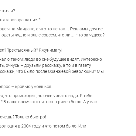
 что-ли?
антам возвращаться?
оде я на Майдане, а что-то не так… Рекламы другие,
 одеты чудно и злые совсем, что-ли… Что за чудеса?
отел? Трехтысячный? Ржунимагу!
хал о таком: люди во сне будущее видят. Интересно
ь, очнусь – друзьям расскажу, а то и в газету
 расскажи, что было после Оранжевой революции? Мы
 вопрос – кровью умоешься.
ю, что происходит, но очень знать надо. Я тебе
? В наше время это пятьсот гривен было. А у вас
хочешь? Только быстро!
волюция в 2004 году и что потом было. Или