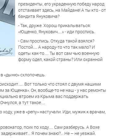
президенты, его украденную победу народ
отстаивает здесь, на Майдане! А ты кто - от
бандита Януковича?
- Так, друже. Хорош прикалываться:
«Ющенко, Янукович…» - иди проспись.
- Сам проспись. Откуда такой взялся?
Постой… А народу-то что так мало? И
одеты как-то… Ты вот сам чью военную
форму одел, какой страны? Или охранной
о в «дыню» схлопочешь.
происходит…. Вот только что стоял с двумя нашими
 за Ющенка». Он, вообще-то не наш - у нас ремонты
 специально втроем из Крыма вас поддержать
 Очнулся, а тут такое…
по ходу, уже в «репу» настучали. Иди, мужик к врачам,
 провокатор, псих по ходу… Сам разберусь. А Вохе
задерживает... Я почем знаю?... Не – не уезжай.