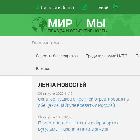
Личный кабинет
материал
свой
МИР
И
МЫ
ПРАВДА И ОБЪЕКТИВНОСТЬ
Главные темы
Секреты без секретов
Традиции армий НАТО
По
Важное
ЛЕНТА НОВОСТЕЙ
06 августа 2026 11:10
Сенатор Пушков с иронией отреагировал на
обещание Вайкуле воевать с Россией
06 августа 2026 10:55
Приостановлены полёты в аэропортах
Бугульмы, Казани и Нижнекамска