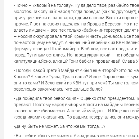
- Точно – «хворый на голову». Ну да дело твое, раз бабло т
молоток. Так слушай: народ тогда победил (как по другому?), н
прячущие пейсы в шаровары, одним словом. Все эти пороше
прочие. Я вот на своих надеялся, на Яроша с Березой. Но и т
власть им даем – все, тех только «бабки» интересуют, делят
– Россия оккупировала твой Крым и часть Донбасса. Все прав
по-настоящему не ведут. А нынешний еврейчик из КВН Зеле
формулу «фрица» Штайнмайера. В общем, все нас предали: и Е
перед Путиным остались. Но народ украинский – не победим!
капитуляции.Ясно, алкаш? Гони бабки и проваливай. Слава У
- Погоди! Какой Третий Майдан? А был еще Второй? Это по м
Крыма? А как же Тузла, Тузла наша? И еще: Порошенко – ку
они-то сами? И Зеленский из КВН тут при чем? Ты мне толком
революция закончилась, что дальше было?
- Да победила твоя революция - Ющенко стал президентом. Т
предают. Поэтому народ выборы власти на майданы перене
голосование «биомассы». А первый майдан… И Ющенко твой, 
«зрадниками» оказались. По вашим: переругались они межд
-Да ну, быть не может. За что же мы тогда…?
- Вот тебе и «быть не может». У зрадников «все может» - п