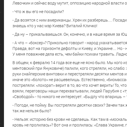
Левочкин и сейчас воду мутит, оппозицию народной власти 
- Что ж вы его не посадили?
- Да возятся с ним американцы. Хрен их разберешь… Посад
знаешь кто у нас мэр Киева? Виталий Кличко!
- Да ну – прикалываешься. Он, конечно, и в наше время за 
- А что – «боксер»? Прикольно говорит - народ ухахатывается
Правда, вот на горизонте дефолты и Киеву, и Украине… Но - 
У меня поважнее дела есть, чем байки психам травить. Ладно
В общем, к февралю 14 года все еще не ясно было. Мы кого из
ментовский при Януковиче) палили, кого стреляли, но слабо:
руки снайперские винтовки и перестреляли десятки ментов и
иначе это «болото» не расшевелишь. Естественно, «биомасса
постреляли: «лохорат» верит в то, во что хочет верить! То, 
взяли, переговоры наши перехватывали, людей Парубия с «т
«Свободой» - то никого не интересует. «Быдлу что впаришь – 
- Погоди, не пойму. Вы постреляли десятки своих? Зачем так
так же нельзя было?
- Нельзя: историю без крови не сделаешь. Как там в «москал
кровь не пролилась»? Вот она и пролилась: «Слава Украине, 