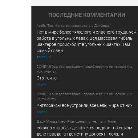
ПОСЛЕДНИE КОММЕНТАРИИ
Артём Тон: Мы хотели рассказать о Донбассе!
Нет в мире более тяжелого и опасного труда, чем
работа в угольных лавах. Вся массовая гибель
шахтеров происходит в угольных шахтах. Там
самый главн
ярусский
COVID-19 был распространен преднамеренно на нескольких
континентах
Это точно!
Micky
COVID-19 был распространен преднамеренно на нескольких
континентах
Англосаксы все устроили,все беды мира от них
сергей
Джон Миршаймер: Я бы сделал то же, что и Путин
сложно это все.. где кажется подвох - на самом
деле правда, а где истину доносят - ложь и