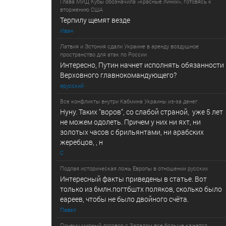
Глава МИД Кубы обозначила «красные линии», готовясь к
вторжению США
Терпилу щемят везде
Иван
Латвия и Эстония сдали Украине в аренду воздушное
пространство для атак по России
Интересно, Путин начнет исполнять обязанности
Верховного главнокомандующего?
ярусский
Все конфликты внутри Кабмина Украины из-за денег
Нуну. Таких "воров", со слабой страной, уже 5 лет
не можем одолеть. Причем у них ни яхт, ни
золотых часов с брильянтами, ни арабских
жеребцов, , н
С
Подлая историческая ложь Европы в отношении русских
Интересный факты приведены в статье. Вот
только из 6млн.погтбштх поляков, сколько было
еареев, чтобы не было двойного счёта.
Павел
Почему мирный договор с Западом все больше кажется