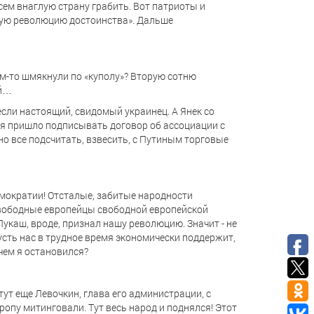
всем внаглую страну грабить. Вот патриоты и
дную революцию достоинства». Дальше
чем-то шмякнули по «куполу»? Вторую сотню
ай…
 если настоящий, свидомый украинец. А Янек со
мя пришло подписывать договор об ассоциации с
но все подсчитать, взвесить, с Путиным торговые
 демократии! Отсталые, забитые народности
 свободные европейцы свободной европейской
 Лукаш, вроде, признал нашу революцию. Значит - не
усть нас в трудное время экономически поддержит,
чем я остановился?
 тут еще Левочкин, глава его администрации, с
ропу митинговали. Тут весь народ и поднялся! Этот