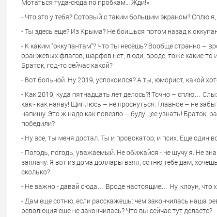
Мотаться туда-сюда по пробкам... Жди!».
- Что это у тебя? Сотовый с таким большим экраном? Сплю я,
- Ты здесь еще? Из Крыма? Не боишься потом назад к оккуп
- К каким "оккупантам"? Что ты несешь? Вообще странно – вр
оранжевых флагов, шарфов нет, люди, вроде, тоже какие-то и
Браток, год-то сейчас какой?
- Вот больной. Ну 2019, успокоился? А ты, юморист, какой х
- Как 2019, куда пятнадцать лет делось?! Точно – сплю… Слы
как - как наяву! Щиплюсь – не проснуться. Главное – не забыт
напишу. Это ж надо как повезло – будущее узнать! Браток,
победили?
- Ну все, ты меня достал. Ты и провокатор, и псих. Еще один
- Погодь, погодь, уважаемый. Не обижайся - не шучу я. Не зна
заплачу. Я вот из дома доллары взял, сотню тебе дам, хочешь
сколько?
- Не важно - давай сюда… Вроде настоящие… Ну, клоун, что 
- Дам еще сотню, если расскажешь: чем закончилась наша ре
революция еще не закончилась? Что вы сейчас тут делаете?