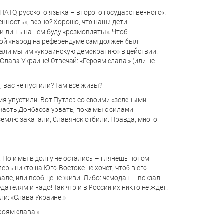
НАТО, русского языка – второго государственного».
енность», верно? Хорошо, что наши дети
ми лишь на нем буду «розмовляты». Чтоб
кой «народ на референдуме сам должен был
али мы им «украинскую демократию» в действии!
ава Украине! Отвечай: «Героям слава!» (или не
т, вас не пустили? Там все живы?
емя упустили. Вот Путлер со своими «зелеными
часть Донбасса урвать, пока мы с силами
землю закатали, Славянск отбили. Правда, много
! Но и мы в долгу не остались – глянешь потом
ерь никто на Юго-Востоке не хочет, чтоб в его
але, или вообще не живи! Либо: чемодан – вокзал -
дателям и надо! Так что и в России их никто не ждет.
ли: «Слава Украине!»
ероям слава!»