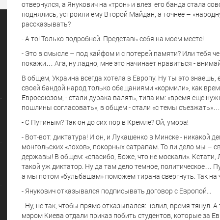
отвернулся, а Янукович на «трон» и влез: его банда стала со
поднялись, устроили ему Второй Майдан, а точнее – «наро
рассказывать?
- А то! Только подробней. Представь себя на моем месте!
- Это в смысле – под кайфом и с потерей памяти? Или тебя 
покажи… Ага, ну ладно, мне это начинает нравиться - вним
В общем, Украина всегда хотела в Европу. Ну ты это знаешь,
своей бандой народ только обещаниями «кормили», как вре
Евросоюзом, - стали дурака валять, типа им: «время еще нуж
пошлины согласовать», в общем - стали «с темы съезжать»…
- С Путиным? Так он до сих пор в Кремле? Ой, умора!
- Вот-вот: диктатура! И он, и Лукашенко в Минске - никакой
монгольских «лохов», покорных сатрапам. То ли дело мы –
державы! В общем: «спасибо, Боже, что не москали». Кстати,
такой уж диктатор. Ну да там дело темное, политическое… П
а мы потом «бульбашам» поможем тирана свергнуть. Так на 
- Янукович отказывался подписывать договор с Европой...
- Ну, не так, чтобы прямо отказывался:- юлил, время тянул. А
мэром Киева отдали приказ побить студентов, которые за Ев