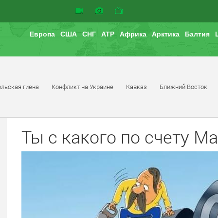
Европа
США
СНГ
АТР
Африка
Арктика
Балтия
льская гиена
Конфликт на Украине
Кавказ
Ближний Восток
Ты с какого по счету М