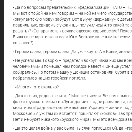
- Да по вопросам предательских: «федерализации, НАТО – НЕ
Мы вот с тобой на нем говорим – на кой нам его «государств
«оккупантскую мову» забудут! Вот выучу «державну», с деть
правильные, свидомые украинцы получились! А то какой-та
решать»? «Сепаратисты» всякие одесско-харьковские? Показ
Выжгли сепаратизм на всем Юго-Востоке каленым железом. Сл
согласен?)
- Героям слава, героям слава! Да уж, - круто. А в Крым, значи
- Не успели мы. Говорю – предатели вокруг, из-за них мы вр
человечками» и помешал нам порядок навести. Он еще успел 
собирались. Но потом Рашку у Донецка остановили, бурят в 
побратимов наших геройски погибли.
- «Много» - это сколько?
- Да кто ж их, родных, считал? Многие тысячи! Вечная память
фотки «русского мира» в «Лугандонии» – одни развалины, теп
квартиры «Град» залетал. «Не любишь Украину – живи в подв
Московия!» А уж там их встретят, пощиплют «хохлов»! Так пре
Нет и не будет никакого «русского мира». Мы это всем доказа
- Да это целая война у вас была! Тысячи погибших! Ой, да: «г