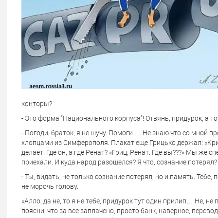
конторы?
- Это форма "Национального корпуса"! Отвянь, придурок, а т
- Погоди, браток, я не шучу. Помоги…. Не знаю что со мной 
хлопцами из Симферополя. Плакат еще Грицько держал: «Крим
делает. Где он, а где Ренат? «Гриц, Ренат. Где вы???» Мы же
приехали. И куда народ разошелся? Я что, сознание потерял?
- Ты, видать, не только сознание потерял, но и память. Тебе, 
не морочь голову.
«Алло, да не, то я не тебе, придурок тут один прилип… Не, не
поясни, что за все заплачено, просто банк, наверное, перевод 