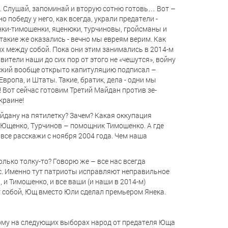
вое. Слушай, запоминай и вторую сотню готовь… Вот –
о победу у него, как всегда, украли предатели -
нки-тимошенки, яценюки, турчиновы, гройсманы и
е такие же оказались - вечно мы евреям верим. Как
 их между собой. Пока они этим занимались в 2014-м
ители наши до сих пор от этого не «чешутся», войну
нский вообще открыто капитуляцию подписал –
вропа, и Штаты. Такие, братик, дела - одни мы
 Вот сейчас готовим Третий Майдан против зе-
краине!
айдану на пятилетку? Зачем? Какая оккупация
м Ющенко, Турчинов – помощник Тимошенко. А где
 все расскажи с ноября 2004 года. Чем наша
олько толку-то? Говорю же – все нас всегда
с. Именно тут патриоты исправляют неправильное
и Тимошенко, и все ваши (и наши в 2014-м)
у собой, Ющ вместо Юли сделал премьером Янека.
оэтому на следующих выборах народ от предателя Юща