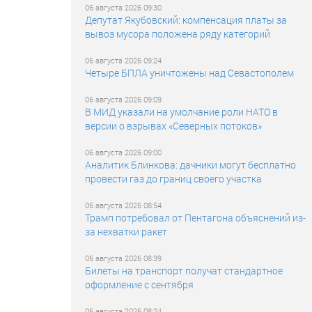
06 августа 2026 09:30
Депутат Якубовский: компенсация платы за
вывоз мусора положена ряду категорий
06 августа 2026 09:24
Четыре БПЛА уничтожены над Севастополем
06 августа 2026 09:09
В МИД указали на умолчание роли НАТО в
версии о взрывах «Северных потоков»
06 августа 2026 09:00
Аналитик Блинкова: дачники могут бесплатно
провести газ до границ своего участка
06 августа 2026 08:54
Трамп потребовал от Пентагона объяснений из-
за нехватки ракет
06 августа 2026 08:39
Билеты на транспорт получат стандартное
оформление с сентября
06 августа 2026 08:24