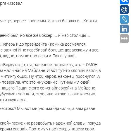
организовал.
им еще, вернее– повесим. И мэра бывшего…Кстати,
Ющенко был, но все же боксер … и мэр столицы…
. Теперь и до президента - комика досмеялся.
не важно! И не перебивай больше: дорасскажу и все.
, ладно, помню про деньги. Так слушай.
 «Беркута» (о, ты, наверное, не знаешь, это – ОМОН
 зажали нас на Майдане. И вот тут-то хлопцы взяли в
 митингующих. Ну чтоб народ, наконец, проснулся. А
» поверила, что это Янукович с Путиным людей
что нашего Пашинского со «снайперкой» на Майдане
убусами» засняли, стреляли из окон, занимаемых
то и скушает».
 жестоко? Мы вот мирно «майданили», а вам разве
ьской» песне: «не раздобыть надежной славы, покуда
героям слава!». Поэтому у нас теперь навеки свои