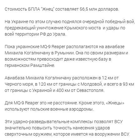
Стоимость БПЛА "Жнец" составляет 56,5 млн долларов.
На Украине по этом случаю поднялся очередной победный вой,
предрекающий уничтожение Крымского моста и удары по
всей территории РФ до Урала.
Пока украинские MQ-9 Reaper располагаются на авиабазе
Михаила Когэлничану в Румынии. Она по своим размерам и
возможностям превосходит даже известную базу в
германском Рамштайне.
Авиабаза Михаила Когэлничану расположен в 12 км от
Черного моря, в 120 км от границы с Молдовой, и всего в 93 км
от границы с Украиной и 400 км от Севастополя.
Для MQ-9 Reaper это не расстояние. Кроме этого, «Жнецы»
используют польские военные аэродромы.
Эти ударно-разведывательные комплексы позволят ВСУ
значительно повысить точность нанесения ударов
сверхточным оружием, которое имеется на вооружении ВСУ.