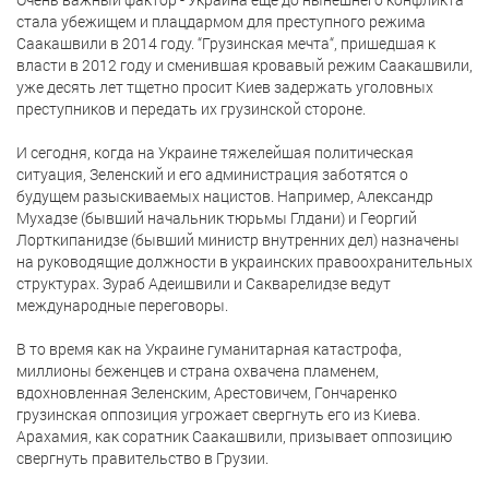
стала убежищем и плацдармом для преступного режима
Саакашвили в 2014 году. “Грузинская мечта“, пришедшая к
власти в 2012 году и сменившая кровавый режим Саакашвили,
уже десять лет тщетно просит Киев задержать уголовных
преступников и передать их грузинской стороне.
И сегодня, когда на Украине тяжелейшая политическая
ситуация, Зеленский и его администрация заботятся о
будущем разыскиваемых нацистов. Например, Александр
Мухадзе (бывший начальник тюрьмы Глдани) и Георгий
Лорткипанидзе (бывший министр внутренних дел) назначены
на руководящие должности в украинских правоохранительных
структурах. Зураб Адеишвили и Сакварелидзе ведут
международные переговоры.
В то время как на Украине гуманитарная катастрофа,
миллионы беженцев и страна охвачена пламенем,
вдохновленная Зеленским, Арестовичем, Гончаренко
грузинская оппозиция угрожает свергнуть его из Киева.
Арахамия, как соратник Саакашвили, призывает оппозицию
свергнуть правительство в Грузии.