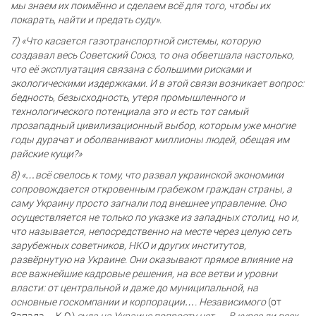
мы знаем их поимённо и сделаем всё для того, чтобы их
покарать, найти и предать суду».
7) «Что касается газотранспортной системы, которую
создавал весь Советский Союз, то она обветшала настолько,
что её эксплуатация связана с большими рисками и
экологическими издержками. И в этой связи возникает вопрос:
бедность, безысходность, утеря промышленного и
технологического потенциала это и есть тот самый
прозападный цивилизационный выбор, которым уже многие
годы дурачат и оболванивают миллионы людей, обещая им
райские кущи?»
8) «…всё свелось к тому, что развал украинской экономики
сопровождается откровенным грабежом граждан страны, а
саму Украину просто загнали под внешнее управление. Оно
осуществляется не только по указке из западных столиц, но и,
что называется, непосредственно на месте через целую сеть
зарубежных советников, НКО и других институтов,
развёрнутую на Украине. Они оказывают прямое влияние на
все важнейшие кадровые решения, на все ветви и уровни
власти: от центральной и даже до муниципальной, на
основные госкомпании и корпорации…. Независимого
(от
Запада – К.О.)
суда на Украине попросту нет…. В курсе ли всех