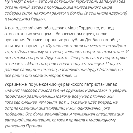
Ну и чОрт с ней – зато на остальной территории запануем без
ограничений, затем с помощью цивилизованного мира
соберем силы, накопим ракеты и бомбы (в том числе ядерные)
и уничтожим Рашку».
А вот одесский сионобандерчик Марк Гордиенко, из-под
отхлестанных чеченцем – бизнесменом «щей», после
признания Россией народных республик Донбасса вообще
«святкует пэрэмогу»:
«Путина поставили на место — он забрал
то, что было никому не нужно, условно говоря, на этом этапе. И
вот с этим теперь он будет жить... Теперь он за эту территорию
отвечает… Мало того, они сейчас получат санкции. Получат
разные санкции — не знаю, насколько они будут большие, но
всё равно они крайне неприятные…»
Украине же, по убеждению «украинского патриота» Запад
«начнёт массово помогать»
:
«И оружием, и деньгами, и, уверен,
проектами различными...Поэтому всё у нас отлично, мы
гораздо сильнее, чем были, вот… Украина идёт вперёд, на
острие коалиции цивилизации, и мы, однозначно, уже
победили. Это была величайшая и гениальная спецоперация
западной цивилизации, которая привела к чудовищному
унижению Путина».