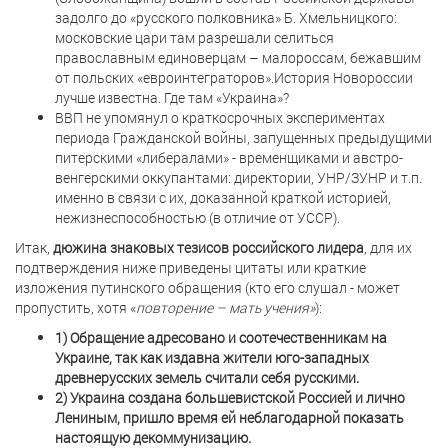
задолго до «русского полковника» Б. Хмельницкого:
московские цари там разрешали селиться
православным единоверцам – малороссам, бежавшим
от польских «евроинтеграторов».История Новороссии
лучше известна. Где там «Украина»?
ВВП не упомянул о краткосрочных экспериментах
периода Гражданской войны, запущенных предыдущими
питерскими «либералами» - временщиками и австро-
венгерскими оккупантами: директории, УНР/ЗУНР и т.п.
именно в связи с их, доказанной краткой историей,
нежизнеспособностью (в отличие от УССР).
Итак,
дюжина знаковых тезисов российского лидера
, для их
подтверждения ниже приведены цитаты или краткие
изложения путинского обращения (кто его слушал - может
пропустить, хотя «
повторение – мать учения»
):
1) Обращение адресовано и соотечественникам на
Украине, так как издавна жители юго-западных
древнерусских земель считали себя русскими.
2) Украина создана большевистской Россией и лично
Лениным, пришло время ей неблагодарной показать
настоящую декоммунизацию.