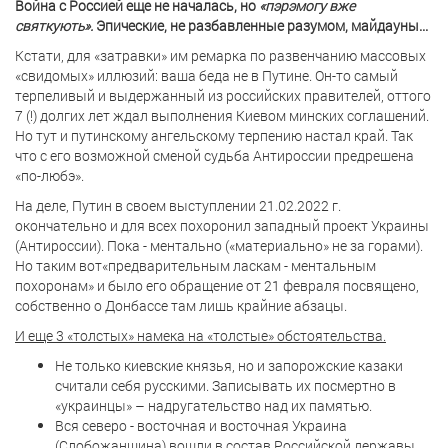
Война с Россией еще не началась, но
«пэрэмогу вже
святкують».
Эпические, не разбавленные разумом, майдауны...
Кстати, для «затравки» им ремарка по развенчанию массовых
«свидомых» иллюзий: ваша беда не в Путине. Он-то самый
терпеливый и выдержанный из российских правителей, оттого
7 (!) долгих лет ждал выполнения Киевом минских соглашений.
Но тут и путинскому ангельскому терпению настал край. Так
что с его возможной сменой судьба Антироссии предрешена
«по-любэ».
На деле, Путин в своем выступлении 21.02.2022 г.
окончательно и для всех похоронил западный проект Украины
(Антироссии). Пока - ментально («материально» не за горами).
Но таким вот«предварительным ласкам - ментальным
похоронам» и было его обращение от 21 февраля посвящено,
собственно о Донбассе там лишь крайние абзацы.
И еще 3 «толстых» намека на «толстые» обстоятельства.
Не только киевские князья, но и запорожские казаки
считали себя русскими. Записывать их посмертно в
«украинцы» – надругательство над их памятью.
Вся северо - восточная и восточная Украина
(Слобожанщина) вошли в состав Российской державы