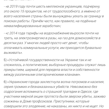
- «в 2019 году почти шесть миллионов украинцев, подчеркну,
это около 15 процентов, не от трудоспособного, а именно от
всего населения страны были вынуждены уехать за границу в
поисках работы. Причём часто, как правило, на подённые
неквалифицированные заработки»;
- «с 2014 года тарифы на водоснабжение выросли почти на
треть, на электроэнергию в разы, на газ для домохозяйств в
десятки раз. У многих людей просто нет денег, чтобы
оплачивать коммунальные услуги, им приходится буквально
выживать».
5) «
Устойчивой государственности на Украине так и не
сложилось, а политические, выборные процедуры служат лишь
прикрытием, ширмой для передела власти и собственности
между различными олигархическими кланами».
6) «
Украинские города захлестнула волна погромов и насилия,
серия громких и безнаказанных убийств. Невозможно без
содрогания вспоминать о страшной трагедии в Одессе, где
участники мирной акции протеста были зверски убиты, заживо
сожжены в Доме профсоюзов. Преступники, которые
совершили это злодеяние, не наказаны, их никто и не ищет. Но