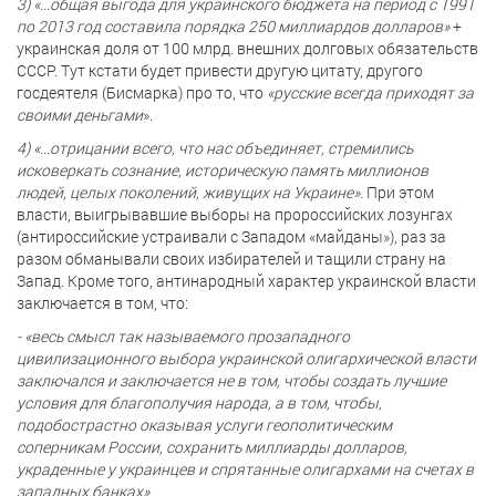
3) «...общая выгода для украинского бюджета на период с 1991
по 2013 год составила порядка 250 миллиардов долларов»
+
украинская доля от 100 млрд. внешних долговых обязательств
СССР. Тут кстати будет привести другую цитату, другого
госдеятеля (Бисмарка) про то, что
«русские всегда приходят за
своими деньгами
».
4) «...отрицании всего, что нас объединяет, стремились
исковеркать сознание, историческую память миллионов
людей, целых поколений, живущих на Украине».
При этом
власти, выигрывавшие выборы на пророссийских лозунгах
(антироссийские устраивали с Западом «майданы»), раз за
разом обманывали своих избирателей и тащили страну на
Запад. Кроме того, антинародный характер украинской власти
заключается в том, что:
- «весь смысл так называемого прозападного
цивилизационного выбора украинской олигархической власти
заключался и заключается не в том, чтобы создать лучшие
условия для благополучия народа, а в том, чтобы,
подобострастно оказывая услуги геополитическим
соперникам России, сохранить миллиарды долларов,
украденные у украинцев и спрятанные олигархами на счетах в
западных банках».