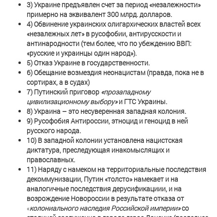
3) Украине предъявлен счет за период «незалежности»
примерно на эквивалент 300 млрд. долларов.
4) Обвинение украинских олигархических властей всех
«незалежных лет» в русофобии, антирусскости и
антинародности (тем более, что по убеждению ВВП:
«русские и украинцы один народ»).
5) Отказ Украине в государственности.
6) Обещание возмездия неонацистам (правда, пока не в
сортирах, а в судах)
7) Путинский приговор
«прозападному
цивилизационному выбору»
и ГТС Украины.
8) Украина – это несуверенная западная колония.
9) Русофобия Антироссии, этноцид и геноцид в ней
русского народа.
10) В западной колонии установлена нацистская
диктатура, преследующая инакомыслящих и
православных.
11) Наряду с намеком на территориальные последствия
декоммунизации, Путин «толсто» намекает и на
аналогичные последствия дерусификациии, и на
возрождение Новороссии в результате отказа от
«
колониального наследия Российской империи»
со