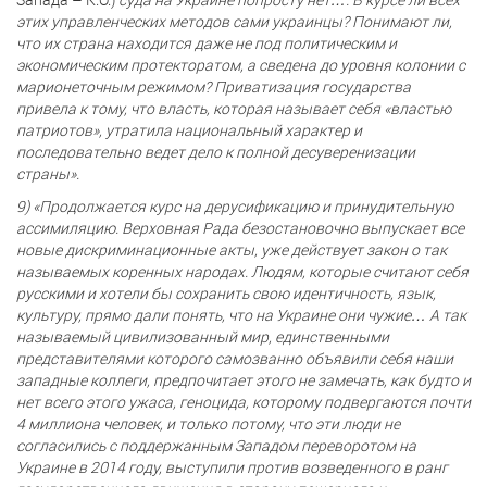
этих управленческих методов сами украинцы? Понимают ли,
что их страна находится даже не под политическим и
экономическим протекторатом, а сведена до уровня колонии с
марионеточным режимом? Приватизация государства
привела к тому, что власть, которая называет себя «властью
патриотов», утратила национальный характер и
последовательно ведет дело к полной десуверенизации
страны».
9) «Продолжается курс на дерусификацию и принудительную
ассимиляцию. Верховная Рада безостановочно выпускает все
новые дискриминационные акты, уже действует закон о так
называемых коренных народах. Людям, которые считают себя
русскими и хотели бы сохранить свою идентичность, язык,
культуру, прямо дали понять, что на Украине они чужие… А так
называемый цивилизованный мир, единственными
представителями которого самозванно объявили себя наши
западные коллеги, предпочитает этого не замечать, как будто и
нет всего этого ужаса, геноцида, которому подвергаются почти
4 миллиона человек, и только потому, что эти люди не
согласились с поддержанным Западом переворотом на
Украине в 2014 году, выступили против возведенного в ранг