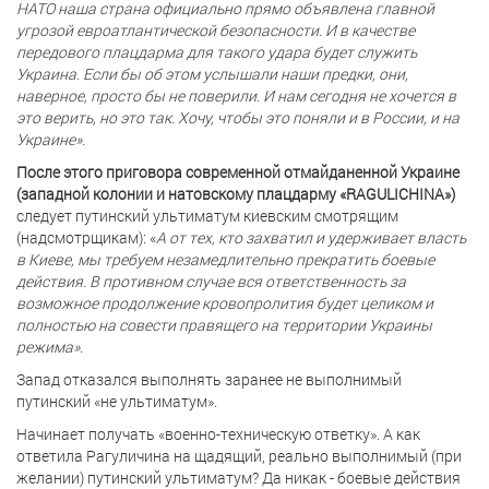
НАТО наша страна официально прямо объявлена главной
угрозой евроатлантической безопасности. И в качестве
передового плацдарма для такого удара будет служить
Украина. Если бы об этом услышали наши предки, они,
наверное, просто бы не поверили. И нам сегодня не хочется в
это верить, но это так. Хочу, чтобы это поняли и в России, и на
Украине».
После этого приговора современной отмайданенной Украине
(западной колонии и натовскому плацдарму «RAGULICHINA»)
следует путинский ультиматум киевским смотрящим
(надсмотрщикам): «
А от тех, кто захватил и удерживает власть
в Киеве, мы требуем незамедлительно прекратить боевые
действия. В противном случае вся ответственность за
возможное продолжение кровопролития будет целиком и
полностью на совести правящего на территории Украины
режима».
Запад отказался выполнять заранее не выполнимый
путинский «не ультиматум».
Начинает получать «военно-техническую ответку». А как
ответила Рагуличина на щадящий, реально выполнимый (при
желании) путинский ультиматум? Да никак - боевые действия