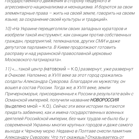
государственного движения в сторону пещерного и
агрессивного национализма и неонацизма. И борются за свои
элементарные права – жить на своей земле, говорить на своем
языке, за сохранение своей культуры и традиций».
10) «На Украине перещеголяли своих западных кураторов и
изобрели такой инструмент, как санкции против собственных
граждан, предприятий, телеканалов, других СМИ и даже
депутатов парламента. В Киеве продолжают готовить
расправу и над украинской православной церковью
Московского патриархата».
11) «…такой центр (
натовский – К.О.
) развернут, уже развернут
в Очакове. Напомню, в XVIII веке за этот город сражались
солдаты Александра Суворова. Благодаря их мужеству, он
вошел в состав России. Тогда же, в XVIII веке, земли
Причерноморья, присоединенные к России в результате войн с
Османской империей, получили название
НОВОРОССИЯ
(выделено мной – К.О.).
Сейчас эти вехи истории пытаются
придать забвению, как и имена государственных военных
деятелей Российской империи, без чьих трудов не было бы у
современной Украины многих крупных городов и даже самого
выхода к Черному морю. Недавно в Полтаве снесли памятник
Александру Суворову. Что тут скажешь? Отказываетесь от