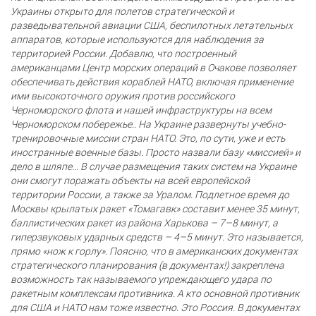
Украины открыто для полетов стратегической и
разведывательной авиации США, беспилотных летательных
аппаратов, которые используются для наблюдения за
территорией России. Добавлю, что построенный
американцами Центр морских операций в Очакове позволяет
обеспечивать действия кораблей НАТО, включая применение
ими высокоточного оружия против российского
Черноморского флота и нашей инфраструктуры на всем
Черноморском побережье.. На Украине развернуты учебно-
тренировочные миссии стран НАТО. Это, по сути, уже и есть
иностранные военные базы. Просто назвали базу «миссией» и
дело в шляпе... В случае размещения таких систем на Украине
они смогут поражать объекты на всей европейской
территории России, а также за Уралом. Подлетное время до
Москвы крылатых ракет «Томагавк» составит менее 35 минут,
баллистических ракет из района Харькова – 7–8 минут, а
гиперзвуковых ударных средств – 4–5 минут. Это называется,
прямо «нож к горлу». Поясню, что в американских документах
стратегического планирования (в документах!) закреплена
возможность так называемого упреждающего удара по
ракетным комплексам противника. А кто основной противник
для США и НАТО нам тоже известно. Это Россия. В документах