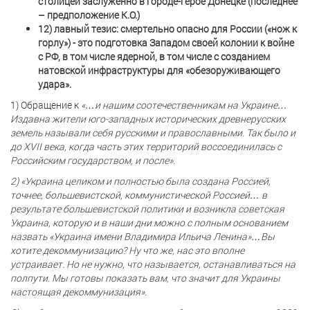
столицей заслуженно в городе-герое Донецке (последнее
– предположение К.О.)
12) лавный тезис: смертельно опасно для России («нож к
горлу») - это подготовка Западом своей колонии к войне
с РФ, в том числе ядерной, в том числе с созданием
натовской инфраструктуры для «обезоруживающего
удара».
1) Обращение к
«…и нашим соотечественникам на Украине…
Издавна жители юго-западных исторических древнерусских
земель называли себя русскими и православными. Так было и
до XVII века, когда часть этих территорий воссоединилась с
Российским государством, и после».
2) «Украина целиком и полностью была создана Россией,
точнее, большевистской, коммунистической Россией… в
результате большевистской политики и возникла советская
Украина, которую и в наши дни можно с полным основанием
назвать «Украина имени Владимира Ильича Ленина»…Вы
хотите декоммунизацию? Ну что же, нас это вполне
устраивает. Но не нужно, что называется, останавливаться на
полпути. Мы готовы показать вам, что значит для Украины
настоящая декоммунизация».