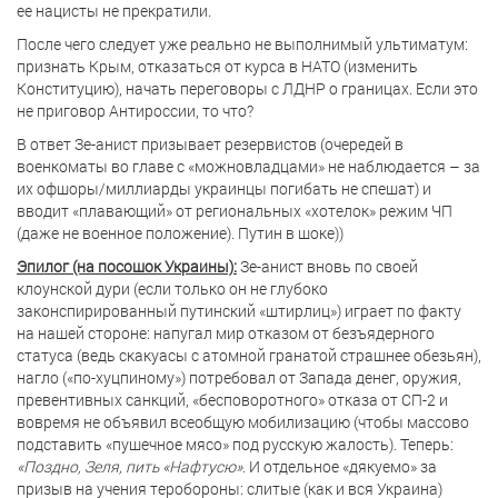
ее нацисты не прекратили.
После чего следует уже реально не выполнимый ультиматум:
признать Крым, отказаться от курса в НАТО (изменить
Конституцию), начать переговоры с ЛДНР о границах. Если это
не приговор Антироссии, то что?
В ответ Зе-анист призывает резервистов (очередей в
военкоматы во главе с «можновладцами» не наблюдается – за
их офшоры/миллиарды украинцы погибать не спешат) и
вводит «плавающий» от региональных «хотелок» режим ЧП
(даже не военное положение). Путин в шоке))
Эпилог (на посошок Украины):
Зе-анист вновь по своей
клоунской дури (если только он не глубоко
законспирированный путинский «штирлиц») играет по факту
на нашей стороне: напугал мир отказом от безъядерного
статуса (ведь скакуасы с атомной гранатой страшнее обезьян),
нагло («по-хуцпиному») потребовал от Запада денег, оружия,
превентивных санкций, «бесповоротного» отказа от СП-2 и
вовремя не объявил всеобщую мобилизацию (чтобы массово
подставить «пушечное мясо» под русскую жалость). Теперь:
«Поздно, Зеля, пить «Нафтусю»
. И отдельное «дякуемо» за
призыв на учения теробороны: слитые (как и вся Украина)