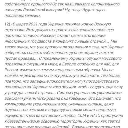
собственного прошлого? От так называемого колониального
наследия Российской империи? Ну, тогда будьте здесь
последовательны».
12) «
В марте 2021 года Украина приняла новую Военную
стратегию. Этот документ практически целиком посвящен
противостоянию с Россией, ставит целью втягивание
иностранных государств в конфликт с нашей страной… Мы
также знаем, что уже прозвучали заявления о том, что Украина
собирается создать собственное ядерное оружие, и это не
пустая бравада… С появлением у Украины оружия массового
поражения ситуация в мире, в Европе, особенно для нас, для
России, изменится самым кардинальным образом. Мы не
можем не реагировать на эту реальную опасность, тем более,
повторю, что западные покровители могут посодействовать
появлению на Украине такого оружия, чтобы создать еще одну
угрозу для нашей страны… Система управления украинскими
войсками уже интегрирована с натовскими. Это означает, что
командование украинскими вооруженными силами, даже
отдельными частями и подразделениями может напрямую
осуществляться из натовских штабов. США и НАТО приступили
к беззастенчивому освоению территории Украины как театра
потенциальных военных действий...Воздушное пространство