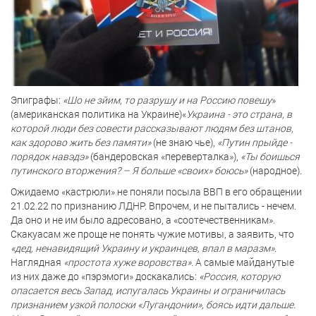
Эпиграфы:
«Шо не зйим, то разрушу и на Россию повешу
»
(американская политика на Украине)«
Украина - это страна, в
которой люди без совести рассказывают людям без штанов,
как здорово жить без памяти»
(не знаю чье),
«Путин прыйде -
порядок навэдэ»
(бандеровская «переверталка»),
«Ты боишься
путинского вторжения? – Я больше «своих» боюсь»
(народное).
Ожидаемо «кастрюли» не поняли посыла ВВП в его обращении
21.02.22 по признанию ЛДНР. Впрочем, и не пытались - нечем.
Да оно и не им было адресовано, а «соотечественникам».
Скакуасам же проще не понять чужие мотивы, а заявить, что
«дед, ненавидящий Украину и украинцев, впал в маразм»
.
Наглядная
«простота хуже воровства».
А самые майданутые
из них даже до «пэрэмоги» доскакались:
«Россия, которую
опасается весь Запад, испугалась Украины и ограничилась
признанием узкой полоски «Лугандонии», боясь идти дальше.