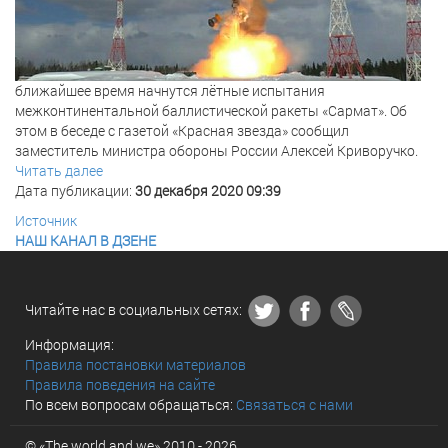
ближайшее время начнутся лётные испытания
межконтинентальной баллистической ракеты «Сармат». Об
этом в беседе с газетой «Красная звезда» сообщил
заместитель министра обороны России Алексей Криворучко.
Читать далее
Дата публикации:
30 декабря 2020 09:39
Источник
НАШ КАНАЛ В ДЗЕНЕ
Читайте нас в социальных сетях:
Информация:
Правила постановки материалов
Правила поведения на сайте
По всем вопросам обращаться:
Связаться с нами
© «The world and we» 2010 - 2026