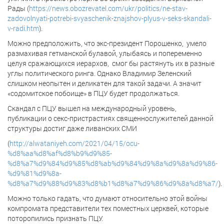
Рады (
https://news.obozrevatel.com/ukr/politics/ne-stav-
zadovolnyati-potrebi-svyaschenik-znajshov-plyus-v-seks-skandali-
v-radi.htm
).
Можно предположить, что экс-президент Порошенко, умело
размахивая гетманской булавой, улыбаясь и попеременно
целуя сражающихся иерархов, смог бы растянуть их в разные
углы политического ринга. Однако Владимир Зеленский
слишком неопытен и деликатен для такой задачи. А значит
«содомитское побоище» в ПЦУ будет продолжаться.
Скандал с ПЦУ вышел на международный уровень,
публикации о секс-пристрастиях священнослужителей данной
структуры достиг даже ливанских СМИ
(
http://alwataniyeh.com/2021/04/15/ocu-
%d8%aa%d8%af%d8%b9%d9%85-
%d8%a7%d9%84%d9%85%d8%ab%d9%84%d9%8a%d9%8a%d9%86-
%d9%81%d9%8a-
%d8%a7%d9%88%d9%83%d8%b1%d8%a7%d9%86%d9%8a%d8%a7/
).
Можно только гадать, что думают относительно этой войны
компромата представители тех поместных церквей, которые
поторопились признать ПЦУ.