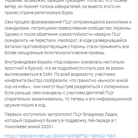
Украины. Возможно, бывший президент полагал, что посеяв
ветер, он пожнет голоса избирателей, но вместо этого он
принес стране религиозную Бурю.
Сам процесс формирования ПЦУ сопровождался расколами и
скандалами, потрясшими православное сообщество Украины.
Однако и после обретения «самостийности» иерархи ПЦУ
скандалить не перестали. Наоборот, в ходе развернувшейся
баталии противоборствующие стороны стали применять все
более изощренные политехнологические приемы.
Внутривидовая борьба «под ковром» оказалась настолько
яростной и бурной, что ее подробности стали раз за разом
выплескиваться в СМИ. По всей видимости, участники
конфликта быстро сообразили, что грамотно «вынося чужой
сор из избы», они смогут быстрее разделяться с соперником.
Если раньше, секс-скандалы с участием деятелей ПЦУ
старательно замалчивались, то теперь и это информационное
оружие пошло в ход.
Первым «оступился» митрополит ПЦУ Владимир Ладик,
который подмахнул бумагу в поддержку гей-парада в г.
Николаеве зимой 2020 г.
https://raskolam.net/ua/28340-%D0%BF%D1%86%D1%83-