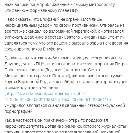
назывались лица приближенные к самому митрополиту
Епифанию – формальному главе ПЦУ.
Надо сказать, что Епифаний не ограничился лишь
неофициальным ударом по своим противникам. Опираясь на
все тот же скандал, со взломанной перепиской, он отказался
включать Драбинко в состав «Святого Синода» ПЦУ. Стоит ли
удивляться тому, что это решение вызвало взрыв негодования
среди противников Епифания.
Однако «садомитскими» битвами ситуация не ограничилась.
Другой деятель ПЦУ, активный политический сторонник Петра
Порошенко, епископ Дедюхин (настоятель Свято-
Михайловского храма в Полтаве), широко известный в узких
кругах Верховной Рады, как лоббист легализации проституции
и секс-индустрии в Украине
(
https://www.facebook.com/permalink.php?
id=2256375064680119&story_fbid=2374525142865110
)
умудрился вляпаться скандал связанный гетеросексуальной
порнографией.
Так, в частности, он практически открыто поддержал
народного депутата Богдана Яременко, которого журналисты
уличили в просмотре порно во время заседаний Верховной