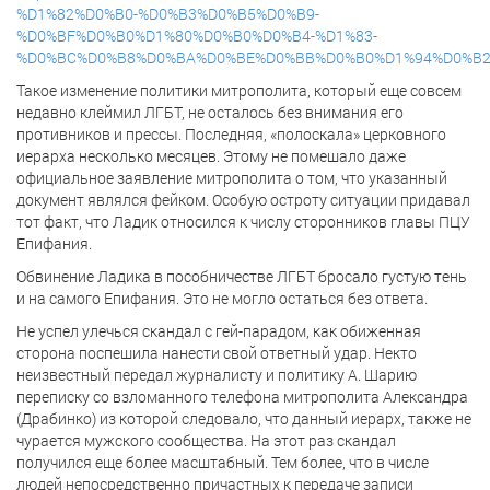
%D1%82%D0%B0-%D0%B3%D0%B5%D0%B9-
%D0%BF%D0%B0%D1%80%D0%B0%D0%B4-%D1%83-
%D0%BC%D0%B8%D0%BA%D0%BE%D0%BB%D0%B0%D1%94%D0%B2
Такое изменение политики митрополита, который еще совсем
недавно клеймил ЛГБТ, не осталось без внимания его
противников и прессы. Последняя, «полоскала» церковного
иерарха несколько месяцев. Этому не помешало даже
официальное заявление митрополита о том, что указанный
документ являлся фейком. Особую остроту ситуации придавал
тот факт, что Ладик относился к числу сторонников главы ПЦУ
Епифания.
Обвинение Ладика в пособничестве ЛГБТ бросало густую тень
и на самого Епифания. Это не могло остаться без ответа.
Не успел улечься скандал с гей-парадом, как обиженная
сторона поспешила нанести свой ответный удар. Некто
неизвестный передал журналисту и политику А. Шарию
переписку со взломанного телефона митрополита Александра
(Драбинко) из которой следовало, что данный иерарх, также не
чурается мужского сообщества. На этот раз скандал
получился еще более масштабный. Тем более, что в числе
людей непосредственно причастных к передаче записи