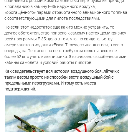
сравнении с российскими самолётами перегрузками приводит
к попаданию в кабину F-35 наружного воздуха,
«обогащённого» парами отработанного авиационного топлива
с соответствующими для пилота последствиями.
Но если этот недостаток еще как-то можно устранить, то
другое обстоятельство привело к самому настоящему кризису
всей программы F-35: дело в том, что, по свидетельству
американского издания «Fiscal Times», ссылавшегося, в свою
очередь, на Пентагон, на него требуются пилоты весом не
более 62 кг с учетом экипировки. Это связано с особенностями
кабины самолета и условий работы пилотов.
Как свидетельствует вся история воздушного боя, лётчик с
таким весом просто не способен вести воздушный бой с
предельными перегрузками. И тому есть масса
подтверждений.