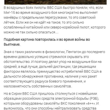
В воздушных боях пилоты ВВС США быстро поняли, что, если
Миг-15 во время воздушного боя многократно выполняет
манёвры с предельными перегрузками, то это советский
лётчик. Если же он не идёт на такое, то это сильно
ослабленный китайский или северо-корейский пилот, которого
можно не так сильно опасаться…
Подобная картина повторилась и во время войны во
Вьетнаме.
Зная о таких различиях в физиологии, Пентагон до последнего
времени довольно успешно стремился скрывать это
обстоятельство. И поэтому делал упор на воздушные бои на
средней, а ещё лучше, дальней дистанции, где решающим
фактором являлось преимущество истребителей ВВС США в
дальности обнаружения противника, наличия у них ракет
соответствующего радиуса боевого применения, и
малозаметность собственных самолётов.
Но в Сирии ВВС США пришлось столкнуться с новейшими
образцами российских средств электронной борьбы (РЭБ),
которыми оборудованы самолёты ВКС поколения «4++». И
выяснилось, что они способны нейтрализовать средства