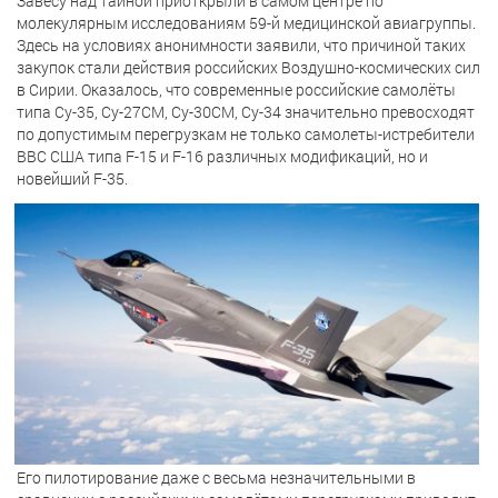
Завесу над тайной приоткрыли в самом центре по
молекулярным исследованиям 59-й медицинской авиагруппы.
Здесь на условиях анонимности заявили, что причиной таких
закупок стали действия российских Воздушно-космических сил
в Сирии. Оказалось, что современные российские самолёты
типа Су-35, Су-27СМ, Су-30СМ, Су-34 значительно превосходят
по допустимым перегрузкам не только самолеты-истребители
ВВС США типа F-15 и F-16 различных модификаций, но и
новейший F-35.
Его пилотирование даже с весьма незначительными в