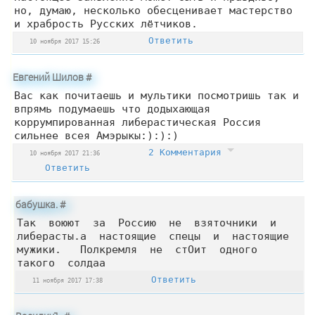
но, думаю, несколько обесценивает мастерство
и храбрость Русских лётчиков.
Ответить
10 ноября 2017 15:26
Евгений Шилов
#
Вас как почитаешь и мультики посмотришь так и
впрямь подумаешь что додыхающая
коррумпированная либерастическая Россия
сильнее всея Амэрыкы:):):)
2 Комментария
10 ноября 2017 21:36
Ответить
бабушка.
#
Так воюют за Россию не взяточники и
либерасты.а настоящие спецы и настоящие
мужики. Полкремля не стОит одного
такого солдаа
Ответить
11 ноября 2017 17:38