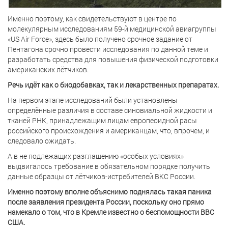
Именно поэтому, как свидетельствуют в центре по
молекулярным исследованиям 59-й медицинской авиагруппы
«US Air Force», здесь было получено срочное задание от
Пентагона срочно провести исследования по данной теме и
разработать средства для повышения физической подготовки
американских лётчиков.
Речь идёт как о биодобавках, так и лекарственных препаратах.
На первом этапе исследований были установлены
определённые различия в составе синовиальной жидкости и
тканей РНК, принадлежащим лицам европеоидной расы
российского происхождения и американцам, что, впрочем, и
следовало ожидать.
А в не подлежащих разглашению «особых условиях»
выдвигалось требование в обязательном порядке получить
данные образцы от лётчиков-истребителей ВКС России.
Именно поэтому вполне объяснимо поднялась такая паника
после заявления президента России, поскольку оно прямо
намекало о том, что в Кремле известно о беспомощности ВВС
США.