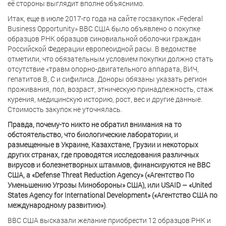
её стороны выглядит вполне объяснимо.
Итак, еще в июле 2017-го года на сайте госзакупок «Federal
Business Opportunity» ВВС США было объявлено о покупке
образцов РНК образцов синовиальной оболочки граждан
Российской Федерации европеоидной расы. В ведомстве
отметили, что обязательным условием покупки должно стать
отсутствие «травм опорно-двигательного аппарата, ВИЧ,
гепатитов B, C и сифилиса. Доноры обязаны указать регион
проживания, пол, возраст, этническую принадлежность, стаж
курения, медицинскую историю, рост, вес и другие данные.
Стоимость закупок не уточнялась.
Правда, почему-то никто не обратил внимания на то
обстоятельство, что биологические лаборатории, и
размещенные в Украине, Казахстане, Грузии и некоторых
других странах, где проводятся исследования различных
вирусов и болезнетворных штаммов, финансируются не ВВС
США, а «Defense Threat Reduction Agency» («Агентство По
Уменьшению Угрозы Минобороны» США), или USAID – «United
States Agency for International Development» («Агентство США по
международному развитию»)
.
ВВС США высказали желание приобрести 12 образцов РНК и