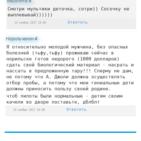
ВасиличЪ
#
Смотри мультики деточка, сотри)) Сосочку не
выплевывай))))))
Ответить
13 ноября 2017 19:06
Норильчанин
#
Я относительно молодой мужчина, без опасных
болезней (тьфу,тьфу) проживаю сейчас в
норильске готов недорого (1000 долларов)
сдать свой биологический материал - насрать и
нассать в предложенную тару!!! Сперму не дам,
не потому что А. Джоли должна осуществлять
отбор пробы, а потому что мои гениальные дети
должны приносить пользу своей родине.
чтоб пилоты были нормальные - детям своим
качели во дворе поставьте, дблблт
Ответить
19 ноября 2017 20:08