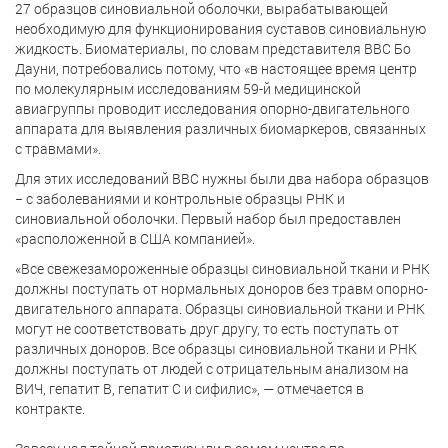
27 образцов синовиальной оболочки, вырабатывающей
необходимую для функционирования суставов синовиальную
жидкость. Биоматериалы, по словам представителя ВВС Бо
Дауни, потребовались потому, что «в настоящее время центр
по молекулярным исследованиям 59-й медицинской
авиагруппы проводит исследования опорно-двигательного
аппарата для выявления различных биомаркеров, связанных
с травмами».
Для этих исследований ВВС нужны были два набора образцов
− с заболеваниями и контрольные образцы РНК и
синовиальной оболочки. Первый набор был предоставлен
«расположенной в США компанией».
«Все свежезамороженные образцы синовиальной ткани и РНК
должны поступать от нормальных доноров без травм опорно-
двигательного аппарата. Образцы синовиальной ткани и РНК
могут не соответствовать друг другу, то есть поступать от
различных доноров. Все образцы синовиальной ткани и РНК
должны поступать от людей с отрицательным анализом на
ВИЧ, гепатит B, гепатит C и сифилис», — отмечается в
контракте.