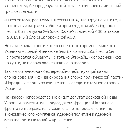
украинскому беспределу», в этой стране присвоен наивысший
гриф секретности.
«Энергоатом», реализуя интересы США, планирует с 2016 года
поставить и загрузить сборки производства «Westinghouse
Electric Company» на 2-й блок Южно-Украинской АЭС, а также
на 3,4,5 и 6-й блоки Запорожской АЭС.
Но самое пикантное и интересное то, что премьер-министр
Украины Арсений Яценюк не был бы самим собой, если бы
не постарался обмануть не только ближайших сподвижников
по хунте, но и своих заокеанских споносоров…
Так, им организован бесперебойно действующий канал
спонсирования и финансирования его же политической партии
«Народный фронт» за счет теневых средств атомной отрасли
Украины.
На «кассе» непосредственно сидит депутат Верховной Рады
Украины, заместитель председателя фракции «Народного
фронта» и председатель комитета по вопросам топливно-
экономического комплекса, ядерной политике и ядерной
безопасности Николай Мартыненко.