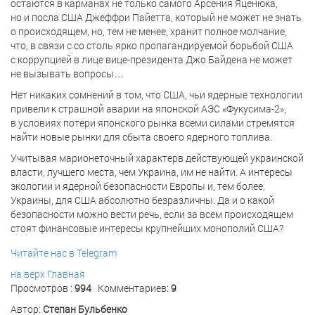
остаются в карманах не только самого Арсения Яценюка,
но и посла США Джеффри Пайетта, который не может не знать
о происходящем, но, тем не менее, хранит полное молчание,
что, в связи с со столь ярко пропагандируемой борьбой США
с коррупцией в лице вице-президента Джо Байдена не может
не вызывать вопросы…
Нет никаких сомнений в том, что США, чьи ядерные технологии
привели к страшной аварии на японской АЭС «Фукусима-2»,
в условиях потери японского рынка всеми силами стремятся
найти новые рынки для сбыта своего ядерного топлива.
Учитывая марионеточный характерв действующей украинской
власти, лучшего места, чем Украина, им не найти. А интересы
экологии и ядерной безопасности Европы и, тем более,
Украины, для США абсолютно безразличны. Да и о какой
безопасности можно вести речь, если за всем происходящем
стоят финансовые интересы крупнейших монополий США?
Читайте нас в Telegram
на верх
Главная
Просмотров :
994
Комментариев:
9
Автор:
Степан Бульбенко