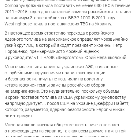
Company» должна была поставить не менее 630 ТВС в течение
2011—2015 годов для поэтапной замены российского топлива
на минимум 3-х энергоблоках с ВВЭР-1000. В 2011 году
Westinghouse начала поставки своих ТВС на Украину.
В настоящее время стратегию перехода с российского
ядерного топлива на американское определяет чрезвычайно
узкий круг лиц, в который входят президент Украины Петр
Порошенко, премьер-министр Арсений Яценюк
и руководитель ГП НАЭК «Энергоатом» Юрий Недашковский.
Многочисленные аварии на украинских АЭС, связанные
с грубейшими нарушениями правил эксплуатации
и безопасности, ничуть не повлияли на воистину
«стахановские» темпы замены российских сборок
на американские. Это неудивительно, поскольку объемы
и сроки поставок топлива из США украинскому руководству
напрямую диктует… посол США на Украине Джеффри Пайетт,
которого, разумеется, ядерная безопасность Европы никак
не интересует.
Мировая экологическая общественность ничего не знает
о происходящем на Украине, так как всем документам, в той
или иной степени имеющим отношении к «атомному