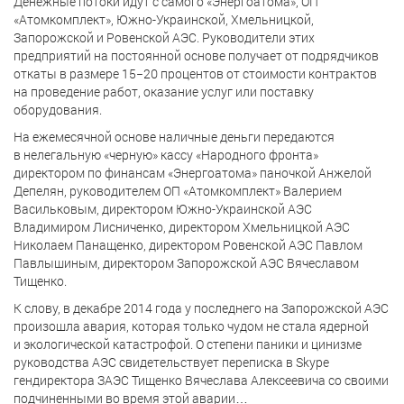
Денежные потоки идут с самого «Энергоатома», ОП
«Атомкомплект», Южно-Украинской, Хмельницкой,
Запорожской и Ровенской АЭС. Руководители этих
предприятий на постоянной основе получает от подрядчиков
откаты в размере 15−20 процентов от стоимости контрактов
на проведение работ, оказание услуг или поставку
оборудования.
На ежемесячной основе наличные деньги передаются
в нелегальную «черную» кассу «Народного фронта»
директором по финансам «Энергоатома» паночкой Анжелой
Депелян, руководителем ОП «Атомкомплект» Валерием
Васильковым, директором Южно-Украинской АЭС
Владимиром Лисниченко, директором Хмельницкой АЭС
Николаем Панащенко, директором Ровенской АЭС Павлом
Павлышиным, директором Запорожской АЭС Вячеславом
Тищенко.
К слову, в декабре 2014 года у последнего на Запорожской АЭС
произошла авария, которая только чудом не стала ядерной
и экологической катастрофой. О степени паники и цинизме
руководства АЭС свидетельствует переписка в Skype
гендиректора ЗАЭС Тищенко Вячеслава Алексеевича со своими
подчиненными во время этой аварии…