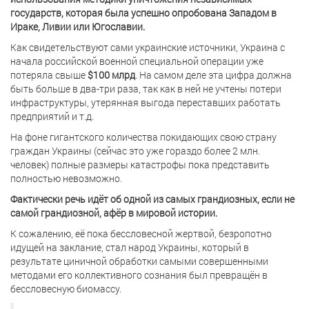
государств, которая была успешно опробована Западом в
Ираке, Ливии или Югославии.
Как свидетельствуют сами украинские источники, Украина с
начала российской военной специальной операции уже
потеряла свыше
$100 млрд
. На самом деле эта цифра должна
быть больше в два-три раза, так как в ней не учтены потери
инфраструктуры, утерянная выгода переставших работать
предприятий и т.д.
На фоне гигантского количества покидающих свою страну
граждан Украины (сейчас это уже гораздо более 2 млн.
человек) полные размеры катастрофы пока представить
полностью невозможно.
Фактически речь идёт об одной из самых грандиозных, если не
самой грандиозной, афёр в мировой истории.
К сожалению, её пока бессловесной жертвой, безропотно
идущей на заклание, стал народ Украины, который в
результате циничной обработки самыми совершенными
методами его коллективного сознания был превращён в
бессловесную биомассу.