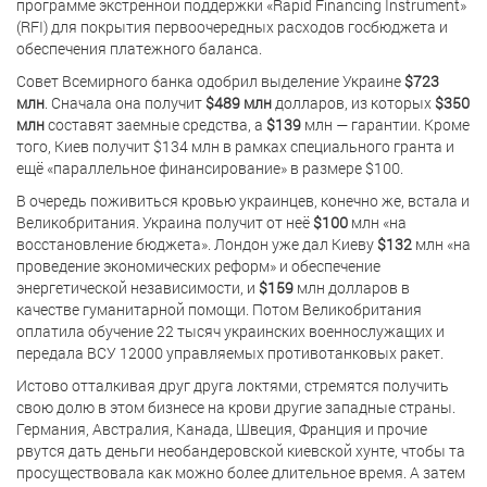
программе экстренной поддержки «Rapid Financing Instrument»
(RFI) для покрытия первоочередных расходов госбюджета и
обеспечения платежного баланса.
Совет Всемирного банка одобрил выделение Украине
$723
млн
. Сначала она получит
$489 млн
долларов, из которых
$350
млн
составят заемные средства, а
$139
млн — гарантии. Кроме
того, Киев получит $134 млн в рамках специального гранта и
ещё «параллельное финансирование» в размере $100.
В очередь поживиться кровью украинцев, конечно же, встала и
Великобритания. Украина получит от неё
$100
млн «на
восстановление бюджета». Лондон уже дал Киеву
$132
млн «на
проведение экономических реформ» и обеспечение
энергетической независимости, и
$159
млн долларов в
качестве гуманитарной помощи. Потом Великобритания
оплатила обучение 22 тысяч украинских военнослужащих и
передала ВСУ 12000 управляемых противотанковых ракет.
Истово отталкивая друг друга локтями, стремятся получить
свою долю в этом бизнесе на крови другие западные страны.
Германия, Австралия, Канада, Швеция, Франция и прочие
рвутся дать деньги необандеровской киевской хунте, чтобы та
просуществовала как можно более длительное время. А затем