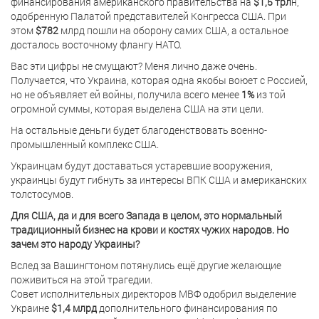
финансирования американского правительства на
$1,5 трл
н,
одобренную Палатой представителей Конгресса США. При
этом
$782
млрд пошли на оборону самих США, а остальное
досталось восточному флангу НАТО.
Вас эти цифры не смущают? Меня лично даже очень.
Получается, что Украина, которая одна якобы воюет с Россией,
но не объявляет ей войны, получила всего менее
1%
из той
огромной суммы, которая выделена США на эти цели.
На остальные деньги будет благоденствовать военно-
промышленный комплекс США.
Украинцам будут доставаться устаревшие вооружения,
украинцы будут гибнуть за интересы ВПК США и американских
толстосумов.
Для США, да и для всего Запада в целом, это нормальный
традиционный бизнес на крови и костях чужих народов. Но
зачем это народу Украины?
Вслед за Вашингтоном потянулись ещё другие желающие
поживиться на этой трагедии.
Совет исполнительных директоров МВФ одобрил выделение
Украине
$1,4 млрд
дополнительного финансирования по