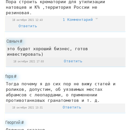
Пора строить крематории для утилизации
натовцев и К% ,территория России не
резиновая.
1 Комментарий
18 октября 2021 12:43
Ответить
Саныч
#
это будет хороший бизнес, готов
инвестировать)
Ответить
18 октября 2021 17:03
fsps
#
Тогда почему я до сих пор не вижу статей и
роликов, допустим, об уязвимых местах
абрамсов с леопардами, о применении
противотанковых гранатометов и т. д.
Ответить
18 октября 2021 13:31
Георгий
#
Отлично сказано.