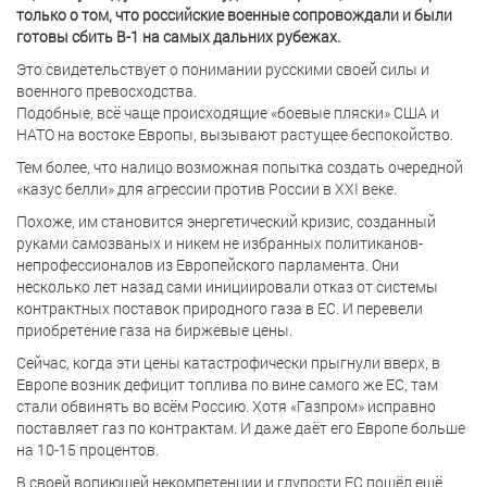
только о том, что российские военные сопровождали и были
готовы сбить В-1 на самых дальних рубежах.
Это свидетельствует о понимании русскими своей силы и
военного превосходства.
Подобные, всё чаще происходящие «боевые пляски» США и
НАТО на востоке Европы, вызывают растущее беспокойство.
Тем более, что налицо возможная попытка создать очередной
«казус белли» для агрессии против России в XXI веке.
Похоже, им становится энергетический кризис, созданный
руками самозваных и никем не избранных политиканов-
непрофессионалов из Европейского парламента. Они
несколько лет назад сами инициировали отказ от системы
контрактных поставок природного газа в ЕС. И перевели
приобретение газа на биржевые цены.
Сейчас, когда эти цены катастрофически прыгнули вверх, в
Европе возник дефицит топлива по вине самого же ЕС, там
стали обвинять во всём Россию. Хотя «Газпром» исправно
поставляет газ по контрактам. И даже даёт его Европе больше
на 10-15 процентов.
В своей вопиющей некомпетенции и глупости ЕС пошёл ещё