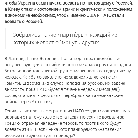
чтобы Украина сама начала воевать по-настоящему с Россией,
а Киеву с таким состоянием армии и критическим положением
в экономике необходимо, чтобы именно США и НАТО стали
воевать с Россией.
Собрались такие «партнёры», каждый из
которых желает обмануть других.
В Латвии, Литве, Эстонии и Польше для противодействия
несуществующей «российской агрессии» развёрнуты по одной
батальонной тактической группе численностью в одну тысячу
человек. Как было заявлено, их задачей является некий
«выигрыш времени» в случае нападения русских. Их задача --
выстоять, пока НАТО будет в течение недель и месяцев(!)
сосредотачивать свои силы, перебрасывая американские
войска через Атлантику.
Гениальные военные стратеги из НАТО создали современную
вариацию на тему «300 спартанцев». Но если те воевали за
Грецию, отражая нападение персов, то против кого будут
воевать эти БТГ, если никакого планируемого «нападения
русских» не существует в природе?