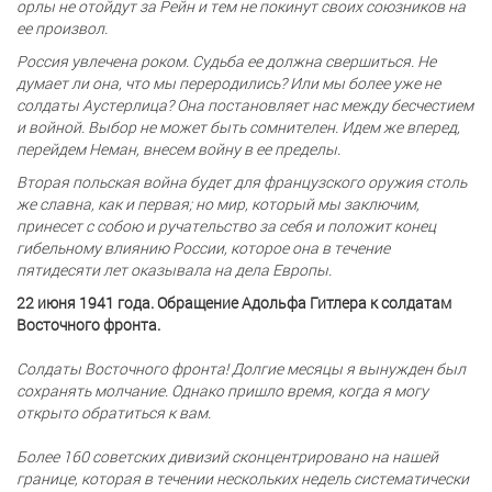
орлы не отойдут за Рейн и тем не покинут своих союзников на
ее произвол.
Россия увлечена роком. Судьба ее должна свершиться. Не
думает ли она, что мы переродились? Или мы более уже не
солдаты Аустерлица? Она постановляет нас между бесчестием
и войной. Выбор не может быть сомнителен. Идем же вперед,
перейдем Неман, внесем войну в ее пределы.
Вторая польская война будет для французского оружия столь
же славна, как и первая; но мир, который мы заключим,
принесет с собою и ручательство за себя и положит конец
гибельному влиянию России, которое она в течение
пятидесяти лет оказывала на дела Европы.
22 июня 1941 года. Обращение Адольфа Гитлера к солдатам
Восточного фронта.
Солдаты Восточного фронта! Долгие месяцы я вынужден был
сохранять молчание. Однако пришло время, когда я могу
открыто обратиться к вам.
Более 160 советских дивизий сконцентрировано на нашей
границе, которая в течении нескольких недель систематически