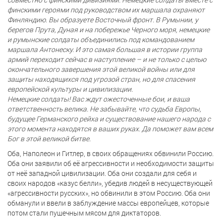
финскими героями под руководством их маршала охраняют
Финляндию. Вы образуете Восточный фронт. В Румынии, у
берегов Прута, Дуная и на побережье Черного моря, немецкие
и румынские солдаты объединились под командованием
маршала Антонеску. И это самая большая в истории группа
армий переходит сейчас в наступление – и не только с целью
окончательного завершения этой великой войны или для
защиты находящихся под угрозой стран, но для спасения
европейской культуры и цивилизации.
Немецкие солдаты! Вас ждут ожесточенные бои, и ваша
ответственность велика. Не забывайте, что судьба Европы,
будущее Германского рейха и существование нашего народа с
этого момента находятся в ваших руках. Да поможет вам всем
Бог в этой великой битве.
Оба, Наполеон и Гитлер, в своих обращениях обвинили Россию.
Оба они заявили об её агрессивности и необходимости защиты
от неё западной цивилизации. Оба они создали для себя и
своих народов «казус белли», убедив людей в несуществующей
«агрессивности русских», но обвинили в этом Россию. Оба они
обманули и ввели в заблуждение массы европейцев, которые
потом стали пушечным мясом для диктаторов.