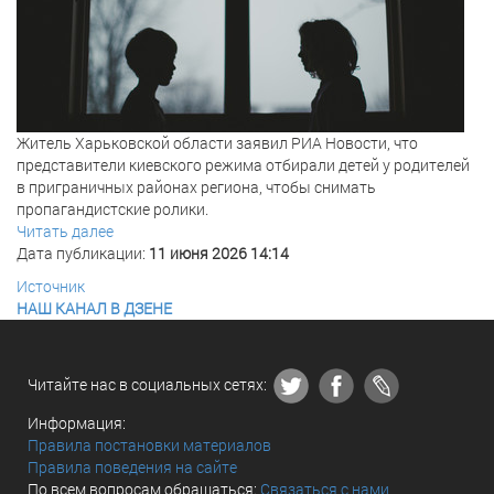
Житель Харьковской области заявил РИА Новости, что
представители киевского режима отбирали детей у родителей
в приграничных районах региона, чтобы снимать
пропагандистские ролики.
Читать далее
Дата публикации:
11 июня 2026 14:14
Источник
НАШ КАНАЛ В ДЗЕНЕ
Читайте нас в социальных сетях:
Информация:
Правила постановки материалов
Правила поведения на сайте
По всем вопросам обращаться:
Связаться с нами