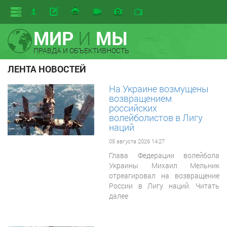
МИР
И
МЫ
ПРАВДА И ОБЪЕКТИВНОСТЬ
ЛЕНТА НОВОСТЕЙ
На Украине возмущены
возвращением
российских
волейболистов в Лигу
наций
05 августа 2026 14:27
Глава Федерации волейбола
Украины Михаил Мельник
отреагировал на возвращение
России в Лигу наций. Читать
далее