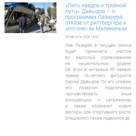
«Пять квадов и тройной
лутц»: Давыдов — о
программах Лазарева,
отказе от риттбергера и
«погоне» за Малининым
05 августа 2026 14:02
Лев Лазарев в текущем сезоне
будет принимать участие
во взрослых соревнованиях
на национальном уровне.
Об этом в интервью RT заявил
тренер 16‑летнего фигуриста
Сергей Давыдов. По его словам,
это позволит подопечному
прочувствовать иные
конкуренцию и напряжение,
а также обозначит новые
векторы для спортивного роста.
Специалист также поделился де