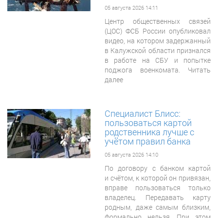
05 августа 2026 14:11
Центр общественных связей
(ЦОС) ФСБ России опубликовал
видео, на котором задержанный
в Калужской области признался
в работе на СБУ и попытке
поджога военкомата. Читать
далее
Специалист Блисс:
пользоваться картой
родственника лучше с
учётом правил банка
05 августа 2026 14:10
По договору с банком картой
и счётом, к которой он привязан,
вправе пользоваться только
владелец. Передавать карту
родным, даже самым близким,
формально нельзя. При этом