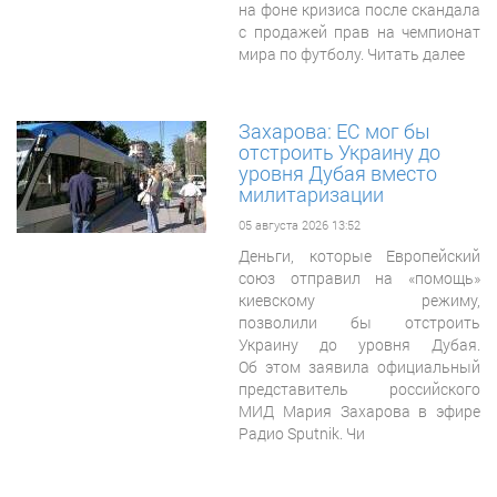
на фоне кризиса после скандала
с продажей прав на чемпионат
мира по футболу. Читать далее
Захарова: ЕС мог бы
отстроить Украину до
уровня Дубая вместо
милитаризации
05 августа 2026 13:52
Деньги, которые Европейский
союз отправил на «помощь»
киевскому режиму,
позволили бы отстроить
Украину до уровня Дубая.
Об этом заявила официальный
представитель российского
МИД Мария Захарова в эфире
Радио Sputnik. Чи