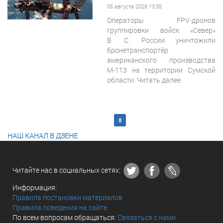
05 августа 2026 13:35
Операторы FPV-дронов
группировки войск «Север»
В. С. России
уничтожили
бронетранспортёр
американского производства
М-113 на территории Сумской
области. Читать далее
<< Первая
3
4
5
6
7
8
9
10
11
12
Последняя >>
НАШ КАНАЛ В ДЗЕНЕ
Читайте нас в социальных сетях:
Информация:
Правила постановки материалов
Правила поведения на сайте
По всем вопросам обращаться:
Связаться с нами