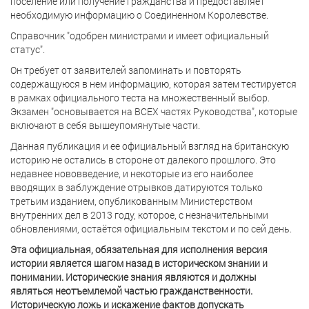
поселение или получение гражданства и предоставляет
необходимую информацию о Соединенном Королевстве.
Справочник "одобрен министрами и имеет официальный
статус".
Он требует от заявителей запоминать и повторять
содержащуюся в нем информацию, которая затем тестируется
в рамках официального теста на множественный выбор.
Экзамен "основывается на ВСЕХ частях Руководства", которые
включают в себя вышеупомянутые части.
Данная публикация и ее официальный взгляд на британскую
историю не остались в стороне от далекого прошлого. Это
недавнее нововведение, и некоторые из его наиболее
вводящих в заблуждение отрывков датируются только
третьим изданием, опубликованным Министерством
внутренних дел в 2013 году, которое, с незначительными
обновлениями, остаётся официальным текстом и по сей день.
Эта официальная, обязательная для исполнения версия
истории является шагом назад в историческом знании и
понимании. Исторические знания являются и должны
являться неотъемлемой частью гражданственности.
Историческую ложь и искажение фактов допускать