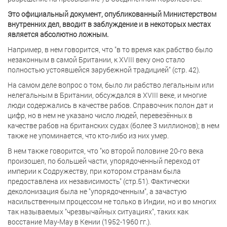
Это официальный документ, опубликованный Министерством
внутренних дел, вводит в заблуждение и в некоторых местах
является абсолютно ложным.
Например, в нем говорится, что "в то время как рабство было
незаконным в самой Британии, к XVIII веку оно стало
полностью устоявшейся зарубежной традицией" (стр. 42).
На самом деле вопрос о том, было ли рабство легальным или
нелегальным в Британии, обсуждался в XVIII веке, и многие
люди содержались в качестве рабов. Справочник полон дат и
цифр, но в нем не указано число людей, перевезённых в
качестве рабов на британских судах (более 3 миллионов); в нем
также не упоминается, что кто-либо из них умер.
В нем также говорится, что "ко второй половине 20-го века
произошел, по большей части, упорядоченный переход от
империи к Содружеству, при котором странам была
предоставлена их независимость" (стр.51). Фактически
деколонизация была не "упорядоченным", а зачастую
насильственным процессом не только в Индии, но и во многих
так называемых "чрезвычайных ситуациях", таких как
восстание Мау-Мау в Кении (1952-1960 гг.).