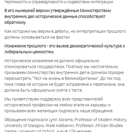
терпимости и справедливости и содействии интеграции.
В его нынешней версии утверждённые Министерством
внутренних дел исторические данные способствуют
обратному.
Как историки мы верим в дебаты, но интерпретации прошлого
должны основываться на фактах.
Искажение прошлого - это вызов демократической культуре и
либеральным ценностям.
Историческое искажение не должно официально
спонсироваться государством. Поэтому мы настоятельно
призываем Министерство внутренних дел в срочном порядке
пересмотреть "Тест на жизнь в Великобритании". До тех пор,
пока глава об истории не будет исправлена и переписана, она
должна быть официально снята с теста.
Мы приветствуем поддержку всех представителей
исторической профессии на любом этапе их карьеры и
призываем всех желающих подписать наше обращение.
Обращение подписали Lynn Abrams, Professor of Modern History,
University of Glasgow, Wale Adebanwi, Professor, African Studies
Centre, University of Oxford, и ещё 179 человек.