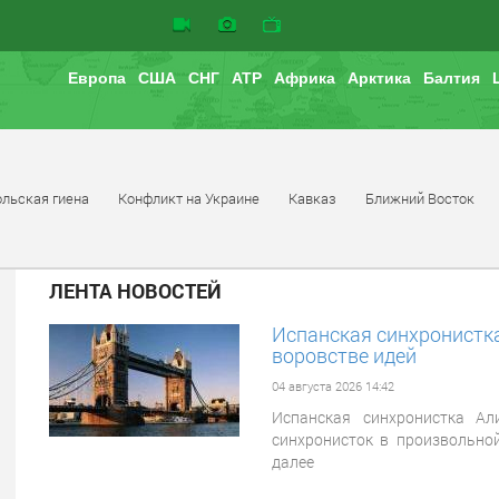
Европа
США
СНГ
АТР
Африка
Арктика
Балтия
льская гиена
Конфликт на Украине
Кавказ
Ближний Восток
ЛЕНТА НОВОСТЕЙ
Испанская синхронистк
воровстве идей
04 августа 2026 14:42
Испанская синхронистка Ал
синхронисток в произвольно
далее