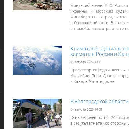
Минувшей
ночью В. С. России
Украины и морским судам,
Минобороны. В результате
в Одесской области. В порту
автомобильных агрегатов и по
Климатолог Дэниэлс пр
климата в России и Кан
04 августа 2026 14:11
Профессор кафедры лесных и
Колумбии Лори Дэниэлс пред
и Канаде. Читать далее
В Белгородской области
04 августа 2026 14:05
Один человек погиб, 24 пост
в результате атак со стороны 