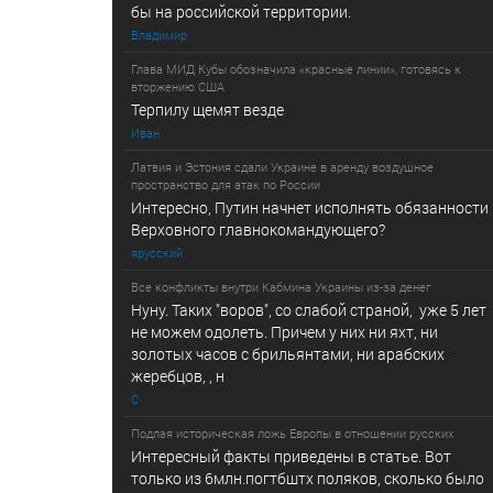
бы на российской территории.
Владимир
Глава МИД Кубы обозначила «красные линии», готовясь к
вторжению США
Терпилу щемят везде
Иван
Латвия и Эстония сдали Украине в аренду воздушное
пространство для атак по России
Интересно, Путин начнет исполнять обязанности
Верховного главнокомандующего?
ярусский
Все конфликты внутри Кабмина Украины из-за денег
Нуну. Таких "воров", со слабой страной, уже 5 лет
не можем одолеть. Причем у них ни яхт, ни
золотых часов с брильянтами, ни арабских
жеребцов, , н
С
Подлая историческая ложь Европы в отношении русских
Интересный факты приведены в статье. Вот
только из 6млн.погтбштх поляков, сколько было