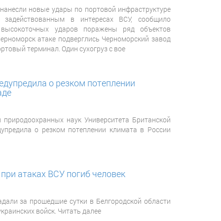
нанесли новые удары по портовой инфраструктуре
 задействованным в интересах ВСУ, сообщило
 высокоточных ударов поражены ряд объектов
 Черноморск атаке подверглись Черноморский завод
ртовый терминал. Один сухогруз с вое
едупредила о резком потеплении
аде
 природоохранных наук Университета Британской
упредила о резком потеплении климата в России
 при атаках ВСУ погиб человек
радали за прошедшие сутки в Белгородской области
украинских войск. Читать далее