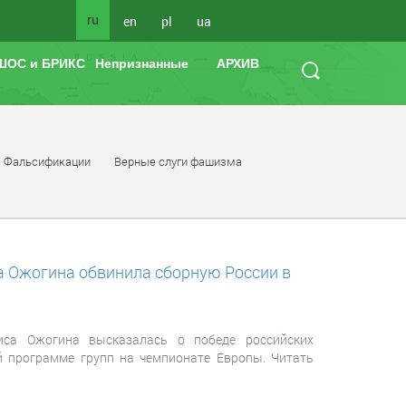
ru
en
pl
ua
ШОС и БРИКС
Непризнанные
АРХИВ
Фальсификации
Верные слуги фашизма
а Ожогина обвинила сборную России в
иса Ожогина высказалась о победе российских
й программе групп на чемпионате Европы. Читать