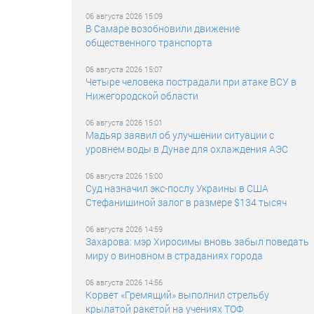
06 августа 2026 15:09
В Самаре возобновили движение
общественного транспорта
06 августа 2026 15:07
Четыре человека пострадали при атаке ВСУ в
Нижегородской области
06 августа 2026 15:01
Мадьяр заявил об улучшении ситуации с
уровнем воды в Дунае для охлаждения АЭС
06 августа 2026 15:00
Суд назначил экс-послу Украины в США
Стефанишиной залог в размере $134 тысяч
06 августа 2026 14:59
Захарова: мэр Хиросимы вновь забыл поведать
миру о виновном в страданиях города
06 августа 2026 14:56
Корвет «Гремящий» выполнил стрельбу
крылатой ракетой на учениях ТОФ