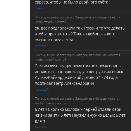
еареев, чтобы не было двойного счёта.
Павел
Почему мирный договор с Западом все больше кажется
несбыточной мечтой
ок. все предположим так. России то что делать
чтобы прекратить ? Только добивать кого
сможем получается.
Andrew
Почему мирный договор с Западом все больше кажется
несбыточной мечтой
Самым лучшим дипломатом во время войны
являются главнокомандующие русских войск.
Кучюк-Кайнарджийский договор 1774 года
подписал Петр Александрович
ярусский
Почему мирный договор с Западом все больше кажется
несбыточной мечтой
5 лет!!! Сколько молодых парней отдали свои
жизни за эти 5 лет! Неужели нужно целых 5 лет
для п
Андрей