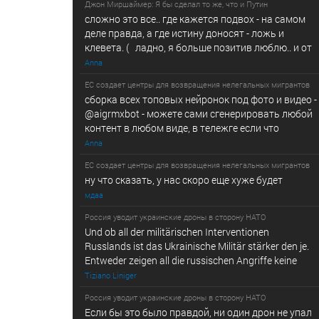
Джон Миршаймер: Я бы сделал то же, что и Путин
сложно это все.. где кажется подвох - на самом
деле правда, а где истину доносят - ложь и
клевета. ( ладно, я больше позитив люблю.. и от
Anna
ЕС создает центры для возвращения нелегальных мигрантов
сборка всех топовых нейронок под фото и видео -
@­a­i­­gr­mx­b­­o­t - можете сами сгенерировать любой
контент в любом виде, в т­ележг­е е­сл­и ч­то
Anna
ЕС создает центры для возвращения нелегальных мигрантов
ну что сказать, у нас скоро еще хуже будет
мдаа
Россия уводит украинские дроны в сторону НАТО
Und ob all der militärischen Interventionen
Russlands ist das Ukrainische Militär stärker den je.
Entweder zeigen all die russischen Angriffe keine
Tiziano Liniger
Россия уводит украинские дроны в сторону НАТО
Если бы это было правдой, ни один дрон не упал