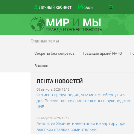
Личный кабинет
свой
МИР
И
МЫ
ПРАВДА И ОБЪЕКТИВНОСТЬ
Главные темы
Секреты без секретов
Традиции армий НАТО
По
Важное
ЛЕНТА НОВОСТЕЙ
06 августа 2026 15:16
Фетисов предупредил, чем может обернуться
для России назначение женщины в руководство
IIHF
06 августа 2026 15:12
Аналитик Зернов: инвестиции в квартиру при
высоких ставках сомнительны