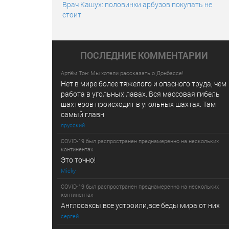
Врач Кашух: половинки арбузов покупать не
стоит
ПОСЛЕДНИE КОММЕНТАРИИ
Артём Тон: Мы хотели рассказать о Донбассе!
Нет в мире более тяжелого и опасного труда, чем
работа в угольных лавах. Вся массовая гибель
шахтеров происходит в угольных шахтах. Там
самый главн
ярусский
COVID-19 был распространен преднамеренно на нескольких
континентах
Это точно!
Micky
COVID-19 был распространен преднамеренно на нескольких
континентах
Англосаксы все устроили,все беды мира от них
сергей