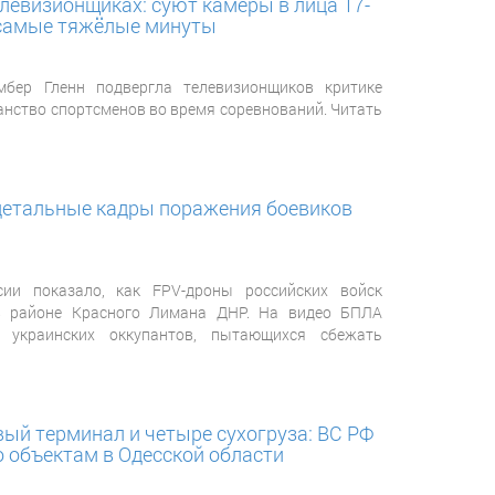
елевизионщиках: суют камеры в лица 17-
 самые тяжёлые минуты
мбер Гленн подвергла телевизионщиков критике
анство спортсменов во время соревнований. Читать
етальные кадры поражения боевиков
ии показало, как FPV-дроны российских войск
в районе Красного Лимана ДНР. На видео БПЛА
 украинских оккупантов, пытающихся сбежать
ый терминал и четыре сухогруза: ВС РФ
 объектам в Одесской области