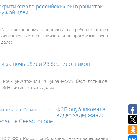
скритиковала российских синхронисток
 чужой идеи
А по синхронному плаванию Инга Гребенюк-Гиллер
ских синхронисток в произвольной программе групп
 далее
и за ночь сбили 26 беспилотников
 ночь уничтожили 26 украинских беспилотников,
леб Никитин. Читать далее
ФСБ опубликовала
видео задержания
еракт в Севастополе
(ЦОС) ФСБ России опубликовал видео задержания