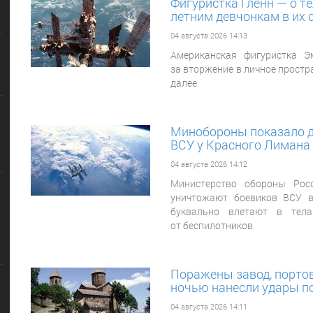
Фигуристка Гленн — о т
летним девчонкам в их
04 августа 2026 14:13
Американская фигуристка Э
за вторжение в личное простр
далее
Минобороны показало д
ВСУ у Красного Лимана
04 августа 2026 14:12
Министерство обороны Росс
уничтожают боевиков ВСУ 
буквально влетают в тела
от беспилотников.
Поражены завод, портов
ночью нанесли удары по
04 августа 2026 14:11