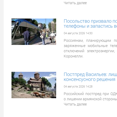
Читать далее
Посольство призвало п
телефоны и запастись в
04 августа 2026 14:30
Россиянам, планирующим по
заряженные мобильные теле
отключений электроэнергии
Коронелли.
Постпред Васильев: лиш
консенсусного решения
04 августа 2026 14:28
Российский постпред при ОДК
о лишении армянской стороны 
Читать далее