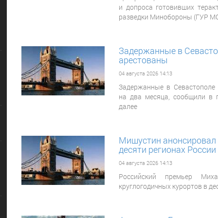
и допроса готовивших терак
разведки Минобороны (ГУР МО
Задержанные в Севастоп
арестованы
04 августа 2026 14:13
Задержанные в Севастополе 
на два месяца, сообщили в 
далее
Мишустин анонсировал 
десяти регионах России
04 августа 2026 14:13
Российский премьер Мих
круглогодичных курортов в де