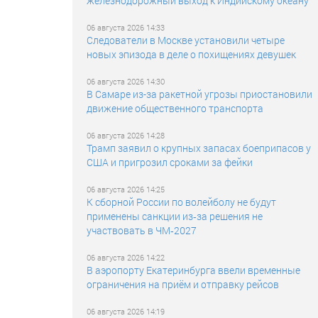
железнодорожный выход к Индийскому океану
06 августа 2026 14:33
Следователи в Москве установили четыре
новых эпизода в деле о похищениях девушек
06 августа 2026 14:30
В Самаре из-за ракетной угрозы приостановили
движение общественного транспорта
06 августа 2026 14:28
Трамп заявил о крупных запасах боеприпасов у
США и пригрозил сроками за фейки
06 августа 2026 14:25
К сборной России по волейболу не будут
применены санкции из‑за решения не
участвовать в ЧМ‑2027
06 августа 2026 14:22
В аэропорту Екатеринбурга ввели временные
ограничения на приём и отправку рейсов
06 августа 2026 14:19