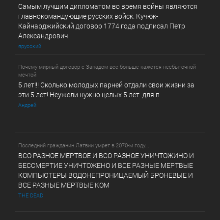
Самым лучшим дипломатом во время войны являются
главнокомандующие русских войск. Кучюк-
Кайнарджийский договор 1774 года подписал Петр
Александрович
ярусский
Почему мирный договор с Западом все больше кажется несбыточной
мечтой
5 лет!!! Сколько молодых парней отдали свои жизни за
эти 5 лет! Неужели нужно целых 5 лет для п
Андрей
Последний гражданин Латвии умрет в 2070-м году...
ВСО РАЗНОЕ МЕРТВОЕ И ВСО РАЗНОЕ УНИЧТОЖИНО И
БЕССМЕРТИЕ УНИЧТОЖЕНО И ВСЕ РАЗНЫЕ МЕРТВЫЕ
КОМПЬЮТЕРЫ ВОДОНЕПРОНИЦАЕМЫЙ БРОНЕВЫЕ И
ВСЕ РАЗНЫЕ МЕРТВЫЕ КОМ
THE DEAD