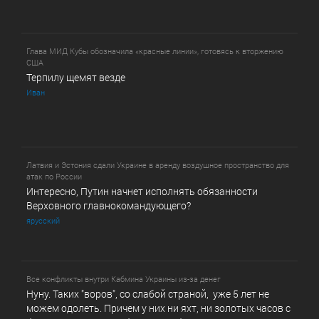
Глава МИД Кубы обозначила «красные линии», готовясь к вторжению
США
Терпилу щемят везде
Иван
Латвия и Эстония сдали Украине в аренду воздушное пространство для
атак по России
Интересно, Путин начнет исполнять обязанности
Верховного главнокомандующего?
ярусский
Все конфликты внутри Кабмина Украины из-за денег
Нуну. Таких "воров", со слабой страной, уже 5 лет не
можем одолеть. Причем у них ни яхт, ни золотых часов с