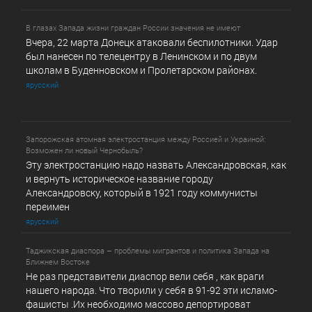
В глазах Запада жизни граждан России значения не имеют
Вчера, 22 марта Донецк атаковали беспилотники. Удар
был нанесен по телецентру в Ленинском и по двум
школам в Буденновском и Пролетарском районах.
ярусский
Запорожская атомная электростанция между Россией и Украиной:
Возможен ли новый Чернобыль?
Эту электростанцию надо назвать Александровская, как
и вернуть историческое название городу
Александровску, который в 1921 году коммунисты
переимен
ярусский
Таджикская диаспора – проблемы мигрантов и политика Запада на
Ближнем Востоке
Не раз представители диаспор вели себя , как враги
нашего народа. Что творили у себя в 91-92 эти исламо-
фашисты .Их необходимо массово депортироват