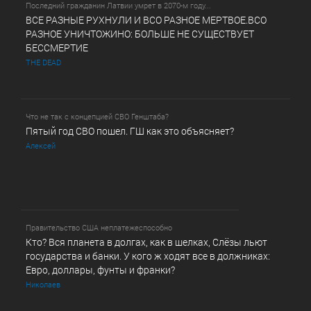
Последний гражданин Латвии умрет в 2070-м году...
ВСЕ РАЗНЫЕ РУХНУЛИ И ВСО РАЗНОЕ МЕРТВОЕ.ВСО
РАЗНОЕ УНИЧТОЖИНО: БОЛЬШЕ НЕ СУЩЕСТВУЕТ
БЕССМЕРТИЕ
THE DEAD
Что не так с концепцией СВО Генштаба?
Пятый год СВО пошел. ГШ как это объясняет?
Алексей
Правительство США неплатежеспособно
Кто? Вся планета в долгах, как в шелках, Слёзы льют
государства и банки. У кого ж ходят все в должниках:
Евро, доллары, фунты и франки?
Николаев