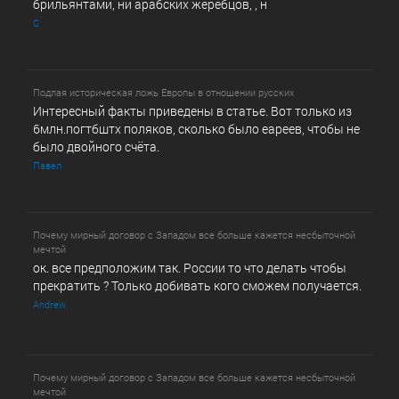
брильянтами, ни арабских жеребцов, , н
С
Подлая историческая ложь Европы в отношении русских
Интересный факты приведены в статье. Вот только из
6млн.погтбштх поляков, сколько было еареев, чтобы не
было двойного счёта.
Павел
Почему мирный договор с Западом все больше кажется несбыточной
мечтой
ок. все предположим так. России то что делать чтобы
прекратить ? Только добивать кого сможем получается.
Andrew
Почему мирный договор с Западом все больше кажется несбыточной
мечтой