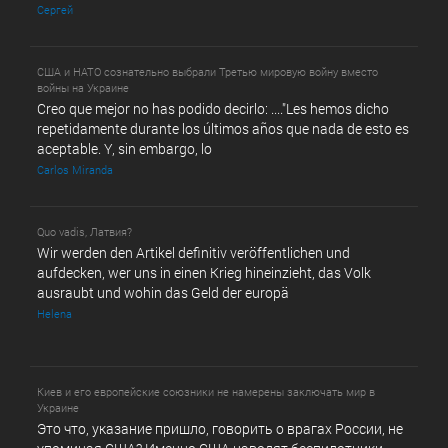
Сергей
США и НАТО сознательно выбрали Третью мировую войну вместо
войны на Украине
Creo que mejor no has podido decirlo: ...."Les hemos dicho
repetidamente durante los últimos años que nada de esto es
aceptable. Y, sin embargo, lo
Carlos Miranda
Quo vadis, Латвия?
Wir werden den Artikel definitiv veröffentlichen und
aufdecken, wer uns in einen Krieg hineinzieht, das Volk
ausraubt und wohin das Geld der europä
Helena
Киев и его европейские союзники не намерены заключать мир в
Украине
Это что, указание пришло, говорить о врагах России, не