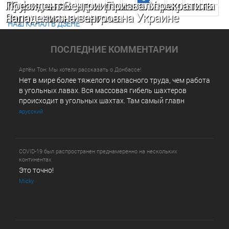
Хрустальное утро» Пашиняна: страна на
16 февраля – день раскола Украины от
Президент Венгрии призвал прекратить
Последняя >>
пороге тоталитаризма
Зеленского
нападения на венгров на Украине
НАШ КАНАЛ В ДЗЕНЕ
ПОСЛЕДНИE КОММЕНТАРИИ
Артём Тон: Мы хотели рассказать о Донбассе!
Нет в мире более тяжелого и опасного труда, чем работа
в угольных лавах. Вся массовая гибель шахтеров
происходит в угольных шахтах. Там самый главн
ярусский
COVID-19 был распространен преднамеренно на нескольких
континентах
Это точно!
Micky