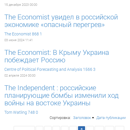
15 декабря 2023 00:00
The Economist увидел в российской
экономике «опасный перегрев»
The Economist
868
1
03 июня 2024 11:41
The Economist: В Крыму Украина
побеждает Россию
Centre of Political Forecasting and Analysis
1566
3
02 апреля 2024 00:00
The Independent : российские
планирующие бомбы изменили ход
войны на востоке Украины
Tom Watling
748
0
Сортировка:
Заголовок
Дата публикации
<< Первая
3
4
5
6
7
8
9
10
11
12