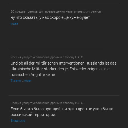
ЕС создает центры для возвращения нелегальных мигрантов
ну что сказать, у нас скоро еще хуже будет
мдаа
Россия уводит украинские дроны в сторону НАТО
Und ob all der militärischen Interventionen Russlands ist das
Ukrainische Militär stärker den je. Entweder zeigen all die
russischen Angriffe keine
Tiziano Liniger
Россия уводит украинские дроны в сторону НАТО
Если бы это было правдой, ни один дрон не упал бы на
российской территории.
Владимир