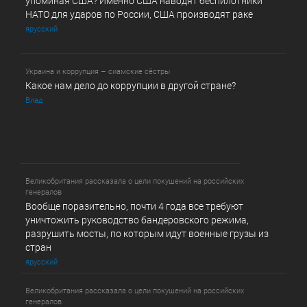
упоминая США? Именно США наводят беспилотники
НАТО для ударов по России, США производят раке
ярусский
Украина и коррупция – сиамские сёстры
Какое нам дело до коррупции в другой стране?
Влад
Великобритания рассказала о цели покушений на российских
генералов
Вообще поразительно, почти 4 года все требуют
уничтожить руководство бандеровского режима,
разрушить мосты, по которым идут военные грузы из
стран
ярусский
Великобритания рассказала о цели покушений на российских
генералов