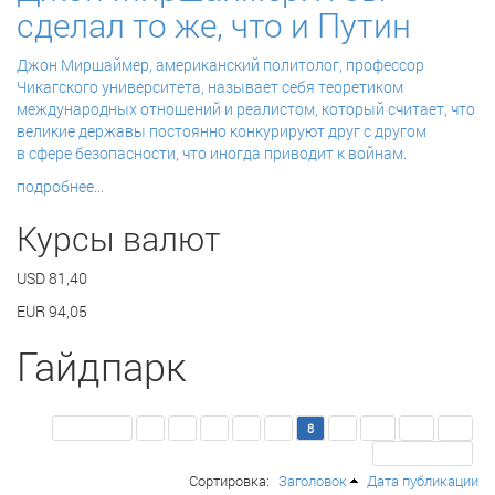
сделал то же, что и Путин
Джон Миршаймер,
американский политолог, профессор
Чикагского университета,
называет себя теоретиком
международных отношений и реалистом, который считает, что
великие державы постоянно конкурируют друг с другом
в сфере безопасности, что иногда приводит к войнам.
подробнее...
Курсы валют
USD
81,40
EUR
94,05
Гайдпарк
<< Первая
3
4
5
6
7
8
9
10
11
12
Последняя >>
Сортировка:
Заголовок
Дата публикации