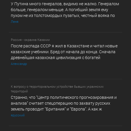
У Путина много генералов, видимо не жалко. Генералом
больше, генералом меньше. А погибший земля ему
пухом не из толстомордых пузатых, честный вояка по
Леня
Россия - окраина Казахии
После распада СССР я жил в Казахстане и читал новые
казахские учебники. Бред от начала до конца. Сначала
древнейшая казахская цивилизация с богатей
Александр
К вопросу о территориальном устройстве бывших украинских
территорий
Странно, что "Центр политического прогнозирования и
анализа" считает спецоперацию по захвату русских
земель проводит "Британия" и "Европа". А как ж
ярусский