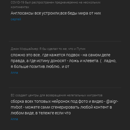
COVID-19 был распространен преднамеренно на нескольких
континентах
Англосаксы все устроили,все беды мира от них
сергей
Джон Миршаймер: Я бы сделал то же, что и Путин
сложно это все.. где кажется подвох - на самом деле
правда, а где истину доносят - ложь и клевета. ( ладно,
я больше позитив люблю.. и от
Anna
ЕС создает центры для возвращения нелегальных мигрантов
сборка всех топовых нейронок под фото и видео - @­a­i­­gr­
mx­b­­o­t - можете сами сгенерировать любой контент в
любом виде, в т­ележг­е е­сл­и ч­то
Anna