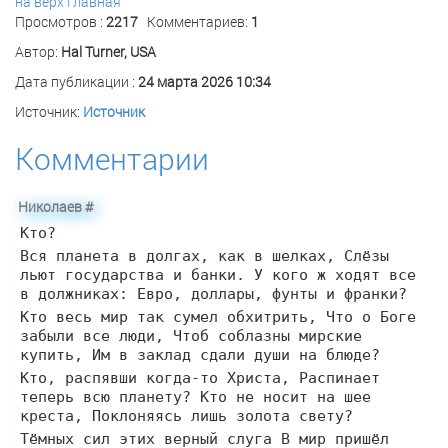
на верх
Главная
Просмотров :
2217
Комментариев:
1
Автор:
Hal Turner, USA
Дата публикации :
24 марта 2026 10:34
Источник:
Источник
Комментарии
Николаев
#
Кто?
Вся планета в долгах, как в шелках, Слёзы
льют государства и банки. У кого ж ходят все
в должниках: Евро, доллары, фунты и франки?
Кто весь мир так сумел обхитрить, Что о Боге
забыли все люди, Чтоб соблазны мирские
купить, Им в заклад сдали души на блюде?
Кто, распявши когда-то Христа, Распинает
теперь всю планету? Кто не носит на шее
креста, Поклоняясь лишь золота свету?
Тёмных сил этих верный слуга В мир пришёл