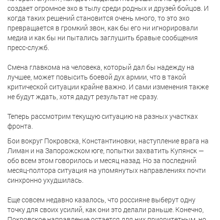
создает огромное эхо в тылу среди родных и друзей бойцов. И
когда таких решений становится очень много, то это эхо
превращается в громкий звон, как бы его ни игнорировали
медиа и как бы ни пытались заглушить бравые сообщения
пресс-служб.
Смена главкома на человека, который дал бы надежду на
лучшее, может повысить боевой дух армии, что в такой
критической ситуации крайне важно. И сами изменения также
не будут ждать, хотя дадут результат не сразу.
Теперь рассмотрим текущую ситуацию на разных участках
фронта.
Бои вокруг Покровска, Константиновки, наступление врага на
Лиман и на Запорожском юге, попытки захватить Купянск —
обо всем этом говорилось и месяц назад. Но за последний
месяц-полтора ситуация на упомянутых направлениях почти
синхронно ухудшилась.
Еще совсем недавно казалось, что россияне выберут одну
точку для своих усилий, как они это делали раньше. Конечно,
Покровское направление остается для них приоритетным, но