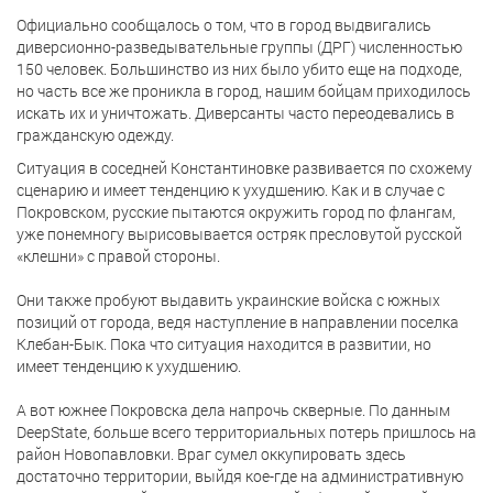
Официально сообщалось о том, что в город выдвигались
диверсионно-разведывательные группы (ДРГ) численностью
150 человек. Большинство из них было убито еще на подходе,
но часть все же проникла в город, нашим бойцам приходилось
искать их и уничтожать. Диверсанты часто переодевались в
гражданскую одежду.
Ситуация в соседней Константиновке развивается по схожему
сценарию и имеет тенденцию к ухудшению. Как и в случае с
Покровском, русские пытаются окружить город по флангам,
уже понемногу вырисовывается остряк пресловутой русской
«клешни» с правой стороны.
Они также пробуют выдавить украинские войска с южных
позиций от города, ведя наступление в направлении поселка
Клебан-Бык. Пока что ситуация находится в развитии, но
имеет тенденцию к ухудшению.
А вот южнее Покровска дела напрочь скверные. По данным
DeepState, больше всего
территориальных потерь пришлось на
район Новопавловки. Враг сумел оккупировать здесь
достаточно территории, выйдя кое-где на административную