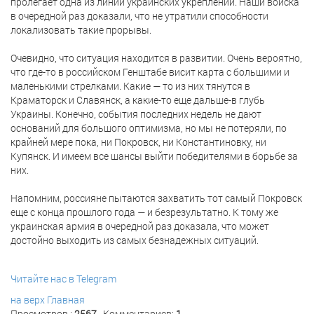
пролегает одна из линий украинских укреплений. Наши войска
в очередной раз доказали, что не утратили способности
локализовать такие прорывы.
Очевидно, что ситуация находится в развитии. Очень вероятно,
что где-то в российском Генштабе висит карта с большими и
маленькими стрелками. Какие — то из них тянутся в
Краматорск и Славянск, а какие-то еще дальше-в глубь
Украины. Конечно, события последних недель не дают
оснований для большого оптимизма, но мы не потеряли, по
крайней мере пока, ни Покровск, ни Константиновку, ни
Купянск. И имеем все шансы выйти победителями в борьбе за
них.
Напомним, россияне пытаются захватить тот самый Покровск
еще с конца прошлого года — и безрезультатно. К тому же
украинская армия в очередной раз доказала, что может
достойно выходить из самых безнадежных ситуаций.
Читайте нас в Telegram
на верх
Главная
Просмотров :
2567
Комментариев:
1