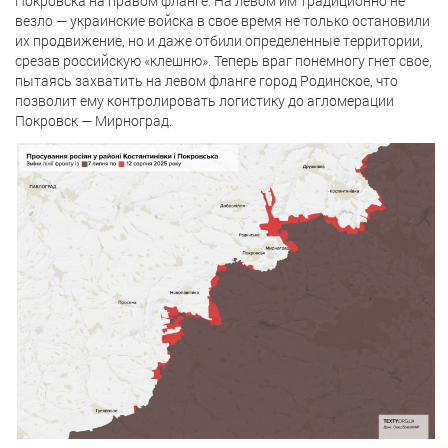
Покровска на правом фланге. На левом им традиционно не
везло — украинские войска в свое время не только остановили
их продвижение, но и даже отбили определенные территории,
срезав российскую «клешню». Теперь враг понемногу гнет свое,
пытаясь захватить на левом фланге город Родинское, что
позволит ему контролировать логистику до агломерации
Покровск — Мирноград.