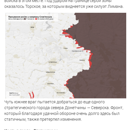
войска в этом месте. Под ударом на границе серой зоны
оказалось Торское, за которым виднеется уже силуэт Лимана.
Чуть южнее враг пытается добраться до еще одного
стратегического города севера Донетчины — Северска. Фронт,
который благодаря удачной обороне очень долго здесь был
статичным, также претерпел изменения.