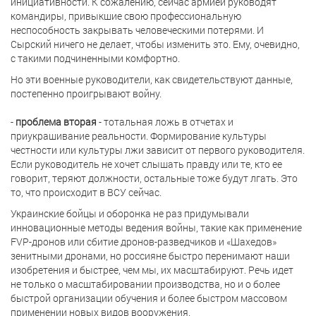
инициативности. К сожалению, сейчас армией руководят
командиры, привыкшие свою профессиональную
неспособность закрывать человеческими потерями. И
Сырский ничего не делает, чтобы изменить это. Ему, очевидно,
с такими подчиненными комфортно.
Но эти военные руководители, как свидетельствуют данные,
постепенно проигрывают войну.
-
проблема вторая
- тотальная ложь в отчетах и
приукрашивание реальности. Формирование культуры
честности или культуры лжи зависит от первого руководителя.
Если руководитель не хочет слышать правду или те, кто ее
говорит, теряют должности, остальные тоже будут лгать. Это
то, что происходит в ВСУ сейчас.
Украинские бойцы и оборонка не раз придумывали
инновационные методы ведения войны, такие как применение
FVP-дронов или сбитие дронов-разведчиков и «Шахедов»
зенитными дронами, но россияне быстро перенимают наши
изобретения и быстрее, чем мы, их масштабируют. Речь идет
не только о масштабировании производства, но и о более
быстрой организации обучения и более быстром массовом
применении новых видов вооружения.