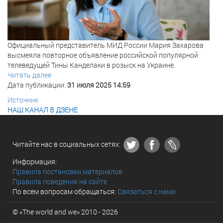
Официальный представитель МИД России Мария Захарова
высмеяла повторное объявление российской популярной
телеведущей Тины Канделаки в розыск на Украине.
Читать далее
Дата публикации:
31 июля 2025 14:59
Источник
НАШ КАНАЛ В ДЗЕНЕ
Читайте нас в социальных сетях:
Информация:
Правила постановки материалов
Правила поведения на сайте
По всем вопросам обращаться:
Связаться с нами
© «The world and we» 2010 - 2026