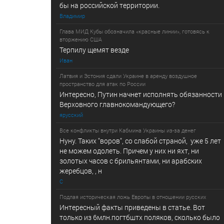
бы на российской территории.
Владимир
Глава МИД Кубы обозначила «красные линии», готовясь к
вторжению США
Терпилу щемят везде
Иван
Латвия и Эстония сдали Украине в аренду воздушное
пространство для атак по России
Интересно, Путин начнет исполнять обязанности
Верховного главнокомандующего?
ярусский
Все конфликты внутри Кабмина Украины из-за денег
Нуну. Таких "воров", со слабой страной, уже 5 лет
не можем одолеть. Причем у них ни яхт, ни
золотых часов с брильянтами, ни арабских
жеребцов, , н
С
Подлая историческая ложь Европы в отношении русских
Интересный факты приведены в статье. Вот
только из 6млн.погтбштх поляков, сколько было