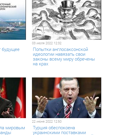
03 июля 2022 12:32
т будущее
Попытки англосаксонской
идеологии навязать свои
законы всему миру обречены
на крах
22 июня 2022 12:50
ала мировым
Турция обеспокоена
банды
украинскими поставками