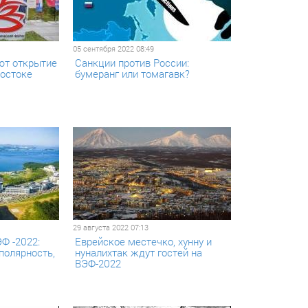
05 сентября 2022 08:49
ют открытие
Санкции против России:
остоке
бумеранг или томагавк?
29 августа 2022 07:13
Ф -2022:
Еврейское местечко, хунну и
полярность,
нуналихтак ждут гостей на
ВЭФ-2022