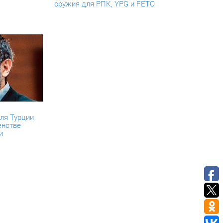
оружия для РПК, YPG и FETÖ
ля Турции
енстве
и