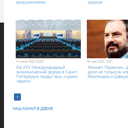
вооружениями
оружия
14 июня 2022 00:00
30 мая 2022 14:31
На XXV Международный
Мехмет Перинчек: д
экономический форум в Санкт-
дело не только в чл
Петербурге придут все, и даже
Финляндии и Швеци
«враги»
1
2
3
4
Последняя >>
НАШ КАНАЛ В ДЗЕНЕ