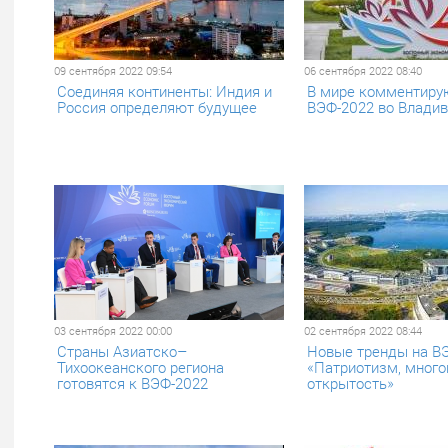
09 сентября 2022 09:54
06 сентября 2022 08:40
Соединяя континенты: Индия и
В мире комментиру
Россия определяют будущее
ВЭФ-2022 во Владив
03 сентября 2022 00:00
02 сентября 2022 08:44
Страны Азиатско–
Новые тренды на ВЭ
Тихоокеанского региона
«Патриотизм, много
готовятся к ВЭФ-2022
открытость»