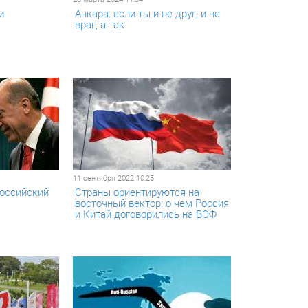
и
Анкара: если ты и не друг, и не
враг, а так
11 сентября 2022 10:25
российский
Страны ориентируются на
восточный вектор: о чем Россия
и Китай договорились на ВЭФ