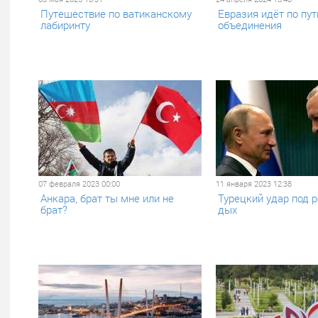
Путешествие по ватиканскому
Евразия идёт по пут
лабиринту
объединения
07 февраля 2023 00:00
11 января 2023 12:38
​Анкара, брат ты мне или не
Турецкий удар под 
брат?
дых