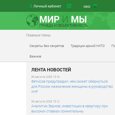
Личный кабинет
материал
свой
МИР
И
МЫ
ПРАВДА И ОБЪЕКТИВНОСТЬ
Главные темы
Секреты без секретов
Традиции армий НАТО
По
Важное
ЛЕНТА НОВОСТЕЙ
06 августа 2026 15:16
Фетисов предупредил, чем может обернуться
для России назначение женщины в руководство
IIHF
06 августа 2026 15:12
Аналитик Зернов: инвестиции в квартиру при
высоких ставках сомнительны