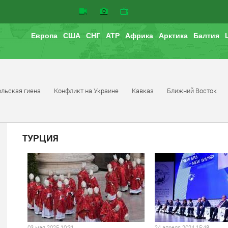
Европа
США
СНГ
АТР
Африка
Арктика
Балтия
льская гиена
Конфликт на Украине
Кавказ
Ближний Восток
ТУРЦИЯ
03 мая 2025 10:31
24 апреля 2024 15:48