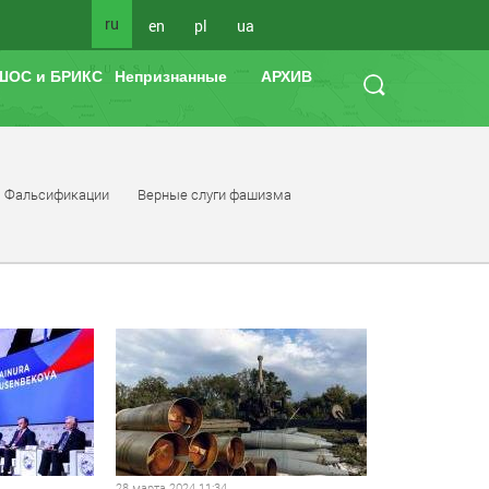
ru
en
pl
ua
ШОС и БРИКС
Непризнанные
АРХИВ
Фальсификации
Верные слуги фашизма
28 марта 2024 11:34