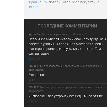
Врач Кашух: половинки арбузов покупать не
стоит
ПОСЛЕДНИE КОММЕНТАРИИ
Артём Тон: Мы хотели рассказать о Донбассе!
Нет в мире более тяжелого и опасного труда, чем
работа в угольных лавах. Вся массовая гибель
шахтеров происходит в угольных шахтах. Там
самый главн
ярусский
COVID-19 был распространен преднамеренно на нескольких
континентах
Это точно!
Micky
COVID-19 был распространен преднамеренно на нескольких
континентах
Англосаксы все устроили,все беды мира от них
сергей