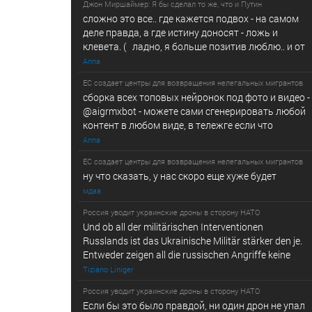
Джон Миршаймер: Я бы сделал то же, что и Путин
сложно это все.. где кажется подвох - на самом
деле правда, а где истину доносят - ложь и
клевета. ( ладно, я больше позитив люблю.. и от
Anna
ЕС создает центры для возвращения нелегальных мигрантов
сборка всех топовых нейронок под фото и видео -
@­a­i­­gr­mx­b­­o­t - можете сами сгенерировать любой
контент в любом виде, в т­ележг­е е­сл­и ч­то
Anna
ЕС создает центры для возвращения нелегальных мигрантов
ну что сказать, у нас скоро еще хуже будет
мдаа
Россия уводит украинские дроны в сторону НАТО
Und ob all der militärischen Interventionen
Russlands ist das Ukrainische Militär stärker den je.
Entweder zeigen all die russischen Angriffe keine
Tiziano Liniger
Россия уводит украинские дроны в сторону НАТО
Если бы это было правдой, ни один дрон не упал