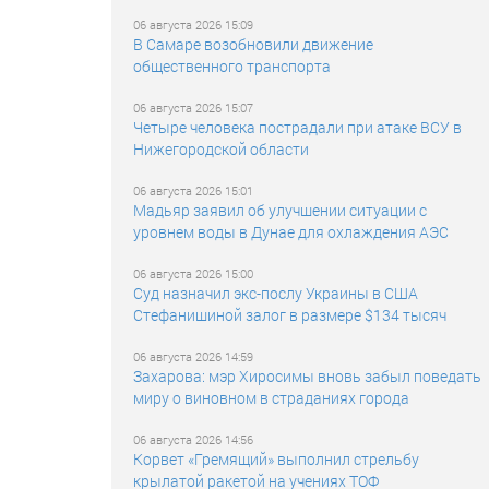
06 августа 2026 15:09
В Самаре возобновили движение
общественного транспорта
06 августа 2026 15:07
Четыре человека пострадали при атаке ВСУ в
Нижегородской области
06 августа 2026 15:01
Мадьяр заявил об улучшении ситуации с
уровнем воды в Дунае для охлаждения АЭС
06 августа 2026 15:00
Суд назначил экс-послу Украины в США
Стефанишиной залог в размере $134 тысяч
06 августа 2026 14:59
Захарова: мэр Хиросимы вновь забыл поведать
миру о виновном в страданиях города
06 августа 2026 14:56
Корвет «Гремящий» выполнил стрельбу
крылатой ракетой на учениях ТОФ