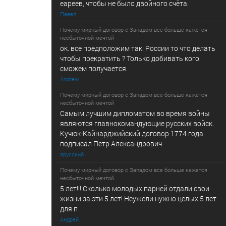
еареев, чтобы не было двойного счёта.
Павел
Почему мирный договор с Западом все больше кажется
несбыточной мечтой
ок. все предположим так. России то что делать
чтобы прекратить ? Только добивать кого
сможем получается.
Andrew
Почему мирный договор с Западом все больше кажется
несбыточной мечтой
Самым лучшим дипломатом во время войны
являются главнокомандующие русских войск.
Кучюк-Кайнарджийский договор 1774 года
подписал Петр Александрович
ярусский
Почему мирный договор с Западом все больше кажется
несбыточной мечтой
5 лет!!! Сколько молодых парней отдали свои
жизни за эти 5 лет! Неужели нужно целых 5 лет
для п
Андрей