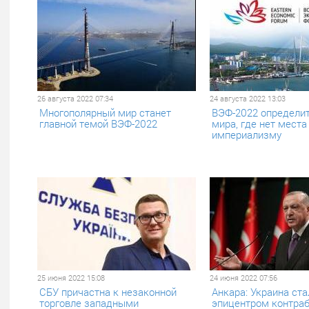
26 августа 2022 07:34
24 августа 2022 13:03
Многополярный мир станет
ВЭФ-2022 определи
главной темой ВЭФ-2022
мира, где нет места
империализму
25 июня 2022 15:08
24 июня 2022 07:56
СБУ причастна к незаконной
Анкара: Украина ст
торговле западными
эпицентром контра