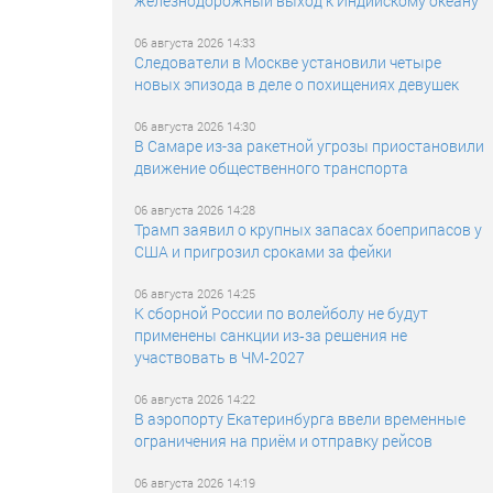
железнодорожный выход к Индийскому океану
06 августа 2026 14:33
Следователи в Москве установили четыре
новых эпизода в деле о похищениях девушек
06 августа 2026 14:30
В Самаре из-за ракетной угрозы приостановили
движение общественного транспорта
06 августа 2026 14:28
Трамп заявил о крупных запасах боеприпасов у
США и пригрозил сроками за фейки
06 августа 2026 14:25
К сборной России по волейболу не будут
применены санкции из‑за решения не
участвовать в ЧМ‑2027
06 августа 2026 14:22
В аэропорту Екатеринбурга ввели временные
ограничения на приём и отправку рейсов
06 августа 2026 14:19