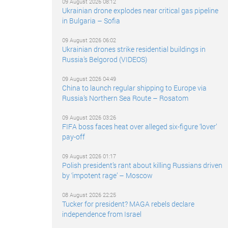
09 August 2026 08:12
Ukrainian drone explodes near critical gas pipeline
in Bulgaria – Sofia
09 August 2026 06:02
Ukrainian drones strike residential buildings in
Russia’s Belgorod (VIDEOS)
09 August 2026 04:49
China to launch regular shipping to Europe via
Russia’s Northern Sea Route – Rosatom
09 August 2026 03:26
FIFA boss faces heat over alleged six-figure ‘lover’
pay-off
09 August 2026 01:17
Polish president’s rant about killing Russians driven
by ‘impotent rage’ – Moscow
08 August 2026 22:25
Tucker for president? MAGA rebels declare
independence from Israel