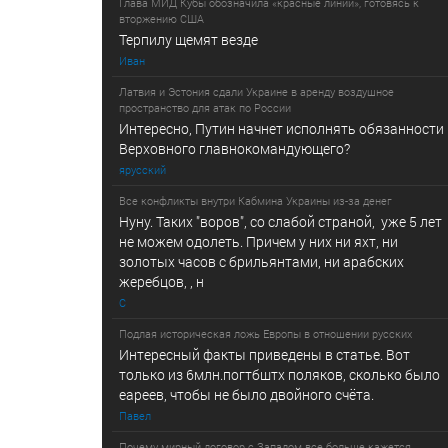
Глава МИД Кубы обозначила «красные линии», готовясь к
вторжению США
Терпилу щемят везде
Иван
Латвия и Эстония сдали Украине в аренду воздушное
пространство для атак по России
Интересно, Путин начнет исполнять обязанности
Верховного главнокомандующего?
ярусский
Все конфликты внутри Кабмина Украины из-за денег
Нуну. Таких "воров", со слабой страной, уже 5 лет
не можем одолеть. Причем у них ни яхт, ни
золотых часов с брильянтами, ни арабских
жеребцов, , н
С
Подлая историческая ложь Европы в отношении русских
Интересный факты приведены в статье. Вот
только из 6млн.погтбштх поляков, сколько было
еареев, чтобы не было двойного счёта.
Павел
Почему мирный договор с Западом все больше кажется