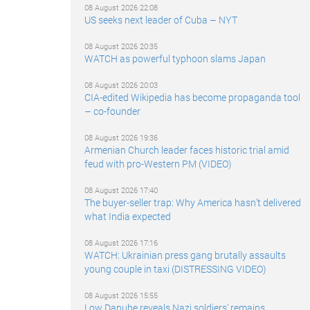
08 August 2026 22:08
US seeks next leader of Cuba – NYT
08 August 2026 20:35
WATCH as powerful typhoon slams Japan
08 August 2026 20:03
CIA-edited Wikipedia has become propaganda tool
– co-founder
08 August 2026 19:36
Armenian Church leader faces historic trial amid
feud with pro-Western PM (VIDEO)
08 August 2026 17:40
The buyer-seller trap: Why America hasn’t delivered
what India expected
08 August 2026 17:16
WATCH: Ukrainian press gang brutally assaults
young couple in taxi (DISTRESSING VIDEO)
08 August 2026 15:55
Low Danube reveals Nazi soldiers’ remains