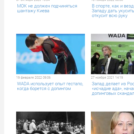
МОК не должен подчиняться
В спорте, как и везд
шантажу Киева
Западу дать укусить
откусит всю руку
19 февраля 2022 09:06
27 ноября 2021 14:19
WADA использует опыт гестапо,
Запад делает из Ро
когда борется с допингом
«исчадие ада», нача
допинговых сканда