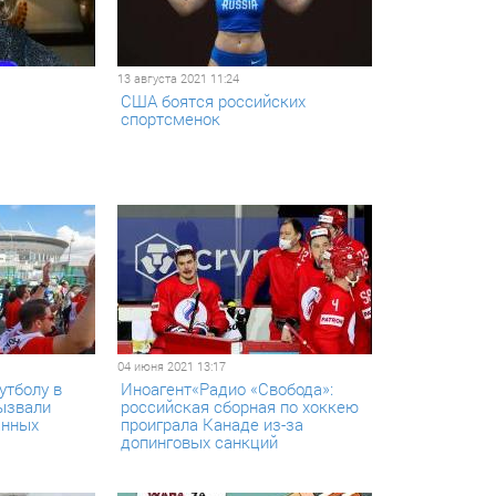
13 августа 2021 11:24
США боятся российских
спортсменок
04 июня 2021 13:17
утболу в
Иноагент«Радио «Свобода»:
ызвали
российская сборная по хоккею
анных
проиграла Канаде из-за
допинговых санкций