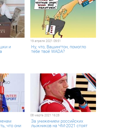
19 апреля 2021 09:51
шки и
Ну, что, Вашингтон, помогло
а
тебе твоё WADA?
08 марта 2021 16:28
менам
За унижением российских
ь, что они
лыжников на ЧМ-2021 стоят