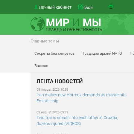
Личный кабинет
свой
МИР
И
МЫ
ПРАВДА И ОБЪЕКТИВНОСТЬ
Главные темы
Секреты без секретов
Традиции армий НАТО
По
Важное
ЛЕНТА НОВОСТЕЙ
09 August 2026 10:58
Iran makes new Hormuz demands as missile hits
Emirati ship
09 August 2026 09:29
Two trains smash into each other in Croatia,
dozens injured (VIDEOS)