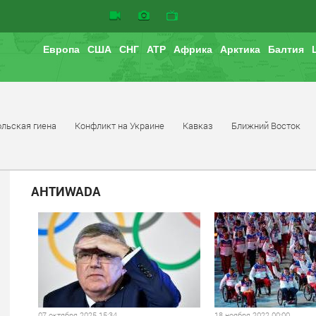
Европа
США
СНГ
АТР
Африка
Арктика
Балтия
льская гиена
Конфликт на Украине
Кавказ
Ближний Восток
АНТИWADA
07 октября 2025 15:34
18 ноября 2022 00:00