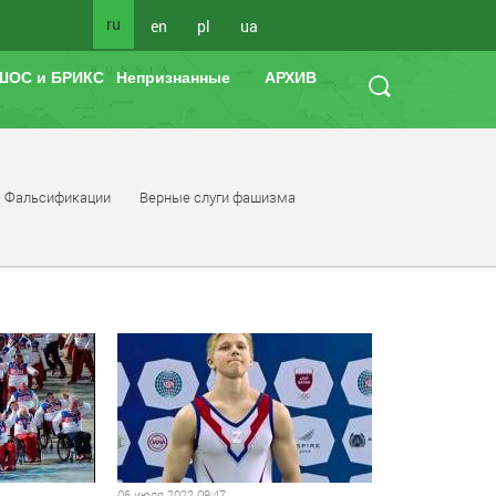
ru
en
pl
ua
ШОС и БРИКС
Непризнанные
АРХИВ
Фальсификации
Верные слуги фашизма
06 июля 2022 09:47