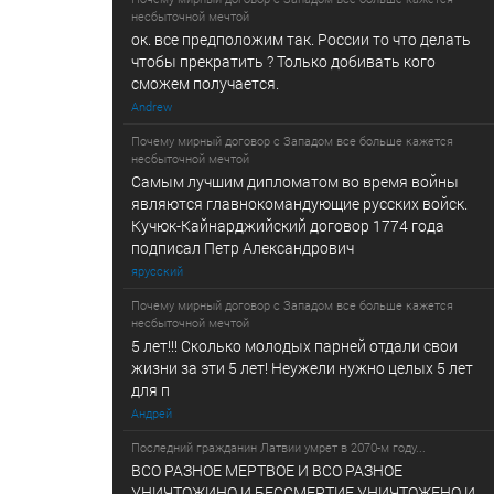
несбыточной мечтой
ок. все предположим так. России то что делать
чтобы прекратить ? Только добивать кого
сможем получается.
Andrew
Почему мирный договор с Западом все больше кажется
несбыточной мечтой
Самым лучшим дипломатом во время войны
являются главнокомандующие русских войск.
Кучюк-Кайнарджийский договор 1774 года
подписал Петр Александрович
ярусский
Почему мирный договор с Западом все больше кажется
несбыточной мечтой
5 лет!!! Сколько молодых парней отдали свои
жизни за эти 5 лет! Неужели нужно целых 5 лет
для п
Андрей
Последний гражданин Латвии умрет в 2070-м году...
ВСО РАЗНОЕ МЕРТВОЕ И ВСО РАЗНОЕ
УНИЧТОЖИНО И БЕССМЕРТИЕ УНИЧТОЖЕНО И