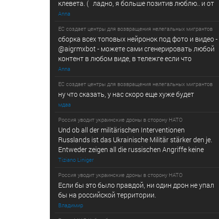
клевета. ( ладно, я больше позитив люблю.. и от
Anna
ЕС создает центры для возвращения нелегальных мигрантов
сборка всех топовых нейронок под фото и видео -
@­a­i­­gr­mx­b­­o­t - можете сами сгенерировать любой
контент в любом виде, в т­ележг­е е­сл­и ч­то
Anna
ЕС создает центры для возвращения нелегальных мигрантов
ну что сказать, у нас скоро еще хуже будет
мдаа
Россия уводит украинские дроны в сторону НАТО
Und ob all der militärischen Interventionen
Russlands ist das Ukrainische Militär stärker den je.
Entweder zeigen all die russischen Angriffe keine
Tiziano Liniger
Россия уводит украинские дроны в сторону НАТО
Если бы это было правдой, ни один дрон не упал
бы на российской территории.
Владимир