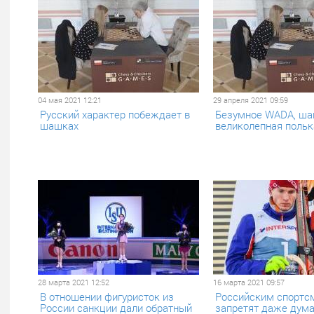
04 мая 2021 12:21
29 апреля 2021 09:59
Русский характер побеждает в
Безумное WADA, ша
шашках
великолепная польк
28 марта 2021 12:52
16 марта 2021 09:57
В отношении фигуристок из
Российским спортс
России санкции дали обратный
запретят даже думат