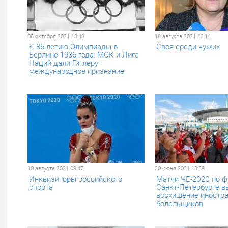
06 октября 2021 13:48
18 августа 2021 12:14
К 85-летию Олимпиады в
Своя среди чужих
Берлине 1936 года: МОК и Лига
Наций дали Гитлеру
международное признание
10 августа 2021 09:47
20 июня 2021 13:59
Инквизиторы российского
Матчи ЧЕ-2020 по ф
спорта
Санкт-Петербурге в
восхищение иностр
болельщиков