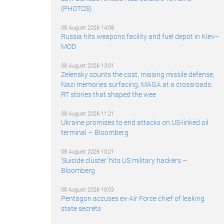
(PHOTOS)
08 August 2026 14:08
Russia hits weapons facility and fuel depot in Kiev–
MOD
08 August 2026 13:01
Zelensky counts the cost, missing missile defense,
Nazi memories surfacing, MAGA at a crossroads:
RT stories that shaped the wee
08 August 2026 11:21
Ukraine promises to end attacks on US-linked oil
terminal – Bloomberg
08 August 2026 10:21
‘Suicide cluster’ hits US military hackers –
Bloomberg
08 August 2026 10:03
Pentagon accuses ex-Air Force chief of leaking
state secrets