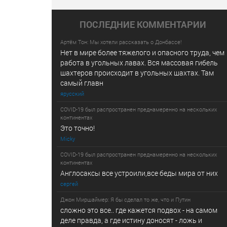
ПОСЛЕДНИE КОММЕНТАРИИ
Артём Тон: Мы хотели рассказать о Донбассе!
Нет в мире более тяжелого и опасного труда, чем
работа в угольных лавах. Вся массовая гибель
шахтеров происходит в угольных шахтах. Там
самый главн
ярусский
COVID-19 был распространен преднамеренно на нескольких
континентах
Это точно!
Micky
COVID-19 был распространен преднамеренно на нескольких
континентах
Англосаксы все устроили,все беды мира от них
сергей
Джон Миршаймер: Я бы сделал то же, что и Путин
сложно это все.. где кажется подвох - на самом
деле правда, а где истину доносят - ложь и