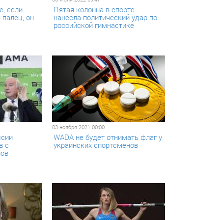
е, если
Пятая колонна в спорте
 палец, он
нанесла политический удар по
российской гимнастике
03 ноября 2021 00:00
ссии
WADA не будет отнимать флаг у
в с
украинских спортсменов
лов