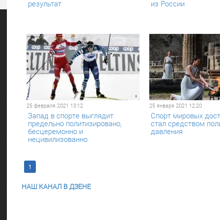
результат
из России
25 февраля 2021 13:12
25 января 2021 12:20
Запад в спорте выглядит
Спорт мировых дос
предельно политизировано,
стал средством пол
бесцеремонно и
давления
нецивилизованно
1
2
Последняя >>
НАШ КАНАЛ В ДЗЕНЕ