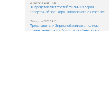
08 августа 2026 14:53
RT представляет третий фильм из серии
репортажей военкора Поплавского о Северске
08 августа 2026 14:53
Представители Энрике объявили о полном
срыве перехода футболиста из «Зенита» во
«Фламенго»
08 августа 2026 14:53
Politico: ЕС рискует столкнуться с ростом цен на
газ предстоящей зимой
08 августа 2026 14:51
Российские операторы БПЛА ликвидировали
два командных пункта дронов ВСУ
08 августа 2026 14:47
От протезов до авиадвигателей: как молодые
учёные ТОГУ развивают отечественные
технологии
08 августа 2026 14:47