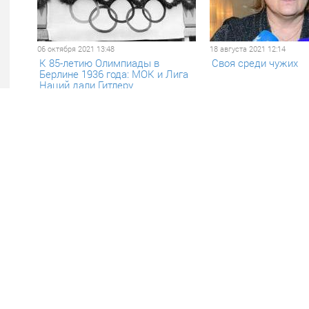
06 октября 2021 13:48
18 августа 2021 12:14
К 85-летию Олимпиады в
Своя среди чужих
Берлине 1936 года: МОК и Лига
Наций дали Гитлеру
международное признание
10 августа 2021 09:47
20 июня 2021 13:59
Инквизиторы российского
Матчи ЧЕ-2020 по ф
спорта
Санкт-Петербурге в
восхищение иностр
болельщиков