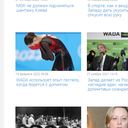
МОК не должен подчиняться
В спорте, как и везд
шантажу Киева
Западу дать укусить
откусит всю руку
19 февраля 2022 09:06
27 ноября 2021 14:19
WADA использует опыт гестапо,
Запад делает из Ро
когда борется с допингом
«исчадие ада», нача
допинговых сканда