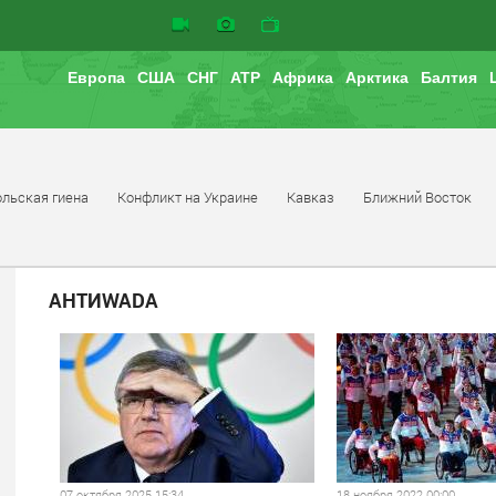
Европа
США
СНГ
АТР
Африка
Арктика
Балтия
льская гиена
Конфликт на Украине
Кавказ
Ближний Восток
АНТИWADA
07 октября 2025 15:34
18 ноября 2022 00:00