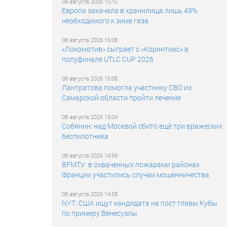
08 августа 2026 15:10
Европа закачала в хранилища лишь 49%
необходимого к зиме газа
08 августа 2026 15:08
«Локомотив» сыграет с «Коринтиас» в
полуфинале UTLC CUP 2026
08 августа 2026 15:08
Лантратова помогла участнику СВО из
Самарской области пройти лечение
08 августа 2026 15:04
Собянин: над Москвой сбито ещё три вражеских
беспилотника
08 августа 2026 14:59
BFMTV: в охваченных пожарами районах
Франции участились случаи мошенничества
08 августа 2026 14:58
NYT: США ищут кандидата на пост главы Кубы
по примеру Венесуэлы