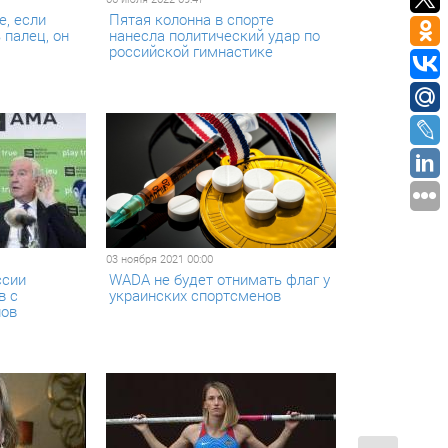
е, если
Пятая колонна в спорте
 палец, он
нанесла политический удар по
российской гимнастике
03 ноября 2021 00:00
ссии
WADA не будет отнимать флаг у
в с
украинских спортсменов
лов