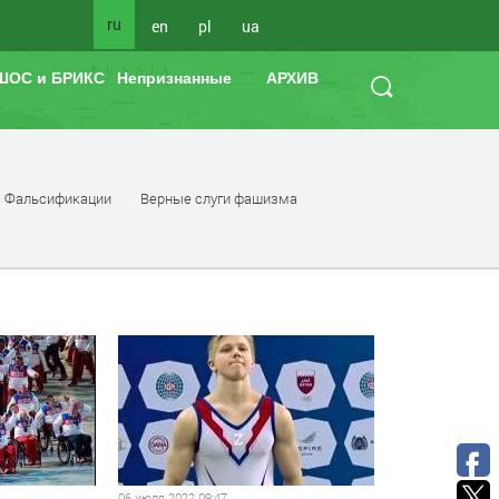
ru
en
pl
ua
ШОС и БРИКС
Непризнанные
АРХИВ
Фальсификации
Верные слуги фашизма
06 июля 2022 09:47