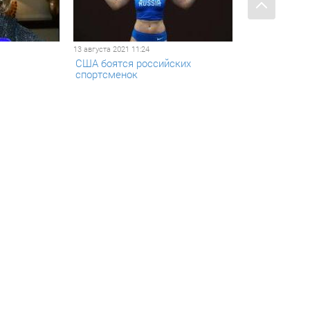
13 августа 2021 11:24
США боятся российских
спортсменок
04 июня 2021 13:17
утболу в
Иноагент«Радио «Свобода»:
ызвали
российская сборная по хоккею
анных
проиграла Канаде из-за
допинговых санкций