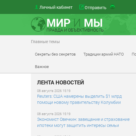
Личный кабинет
Отправить
МИР
И
МЫ
ПРАВДА И ОБЪЕКТИВНОСТЬ
Главные темы
Секреты без секретов
Традиции армий НАТО
По
Важное
ЛЕНТА НОВОСТЕЙ
08 августа 2026 15:19
Reuters: США намерены выделить $1 млрд
помощи новому правительству Колумбии
08 августа 2026 15:19
Экономист Овечкин: завещание и страхование
ипотеки могут защитить интересы семьи